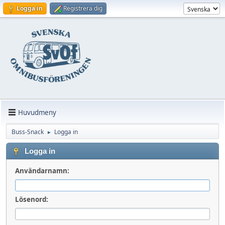
Logga in
Registrera dig
Huvudmeny
Buss-Snack
Logga in
►
Logga in
Användarnamn:
Lösenord: