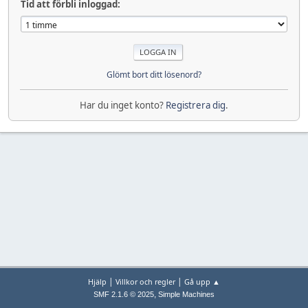
Tid att förbli inloggad:
Glömt bort ditt lösenord?
Har du inget konto?
Registrera dig
.
|
|
Hjälp
Villkor och regler
Gå upp ▲
,
SMF 2.1.6 © 2025
Simple Machines