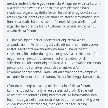
meddelanden. Vidare godkänner du att ägarna av detta forum,
alla relaterade webbsajter och dess administration hålls
skadelösa. Ägaren av detta forum förbehåller sig också rätten
att avslöja din identitiet (eller annan relaterad information som
finns insamlad) i händelse av ett formellt klagomål eller legala
åtgärder härrörande från situationer orsakade av dig när du
använt detta forum.
Du har möjlighet, när du registrerar dig, att välja ditt
användarnamn. Vi råder dig att välja ett namn som inte väcker
anstöt. Med detta användarkonto som du håller på att
registrera, förbinder du dig att aldrig avslöja ditt lösenord för
någon annan person förutom en administratör, för din
säkerhet. Du förbinder dig också att ALDRIG använda en annan
persons konto för vilken orsak det än må vara. Vi
rekommenderar också STARKT att du använder ett komplext
och unikt lösenord för ditt konto, för att förebygga kontostöld.
Efter du har registrerat dig och loggat in på detta forum
kommer du att kunna fylla i en detaljerad profil. Det är ditt
ansvar att presentera riktig information. All information som
forumets ägare eller administration bedömer som oriktig eller
vulgär kommer att raderas, med eller utan förvarning.