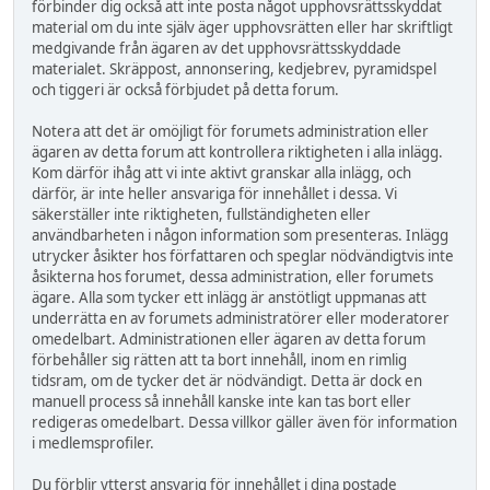
förbinder dig också att inte posta något upphovsrättsskyddat
material om du inte själv äger upphovsrätten eller har skriftligt
medgivande från ägaren av det upphovsrättsskyddade
materialet. Skräppost, annonsering, kedjebrev, pyramidspel
och tiggeri är också förbjudet på detta forum.
Notera att det är omöjligt för forumets administration eller
ägaren av detta forum att kontrollera riktigheten i alla inlägg.
Kom därför ihåg att vi inte aktivt granskar alla inlägg, och
därför, är inte heller ansvariga för innehållet i dessa. Vi
säkerställer inte riktigheten, fullständigheten eller
användbarheten i någon information som presenteras. Inlägg
utrycker åsikter hos författaren och speglar nödvändigtvis inte
åsikterna hos forumet, dessa administration, eller forumets
ägare. Alla som tycker ett inlägg är anstötligt uppmanas att
underrätta en av forumets administratörer eller moderatorer
omedelbart. Administrationen eller ägaren av detta forum
förbehåller sig rätten att ta bort innehåll, inom en rimlig
tidsram, om de tycker det är nödvändigt. Detta är dock en
manuell process så innehåll kanske inte kan tas bort eller
redigeras omedelbart. Dessa villkor gäller även för information
i medlemsprofiler.
Du förblir ytterst ansvarig för innehållet i dina postade