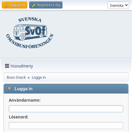
Logga in
Registrera dig
Huvudmeny
Buss-Snack
Logga in
►
Logga in
Användarnamn:
Lösenord: