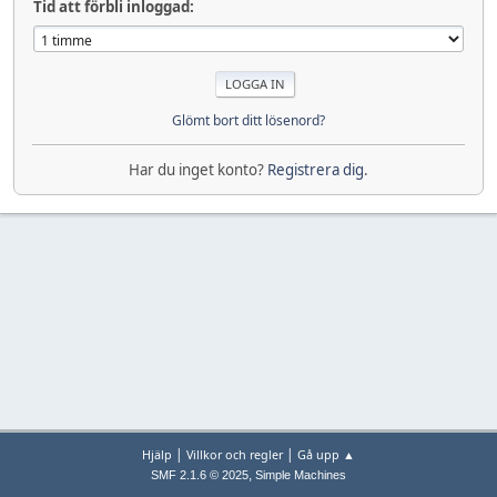
Tid att förbli inloggad:
Glömt bort ditt lösenord?
Har du inget konto?
Registrera dig
.
|
|
Hjälp
Villkor och regler
Gå upp ▲
,
SMF 2.1.6 © 2025
Simple Machines