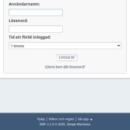
Användarnamn:
Lösenord:
Tid att förbli inloggad:
Glömt bort ditt lösenord?
|
|
Hjälp
Villkor och regler
Gå upp ▲
,
SMF 2.1.6 © 2025
Simple Machines