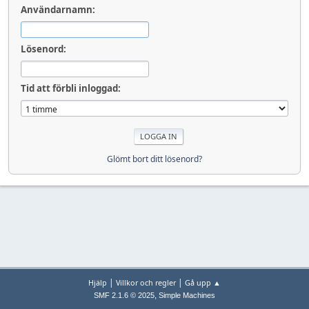
Användarnamn:
Lösenord:
Tid att förbli inloggad:
Glömt bort ditt lösenord?
|
|
Hjälp
Villkor och regler
Gå upp ▲
,
SMF 2.1.6 © 2025
Simple Machines