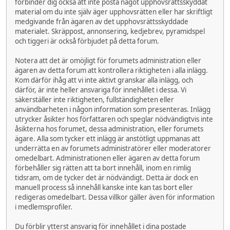
förbinder dig också att inte posta något upphovsrättsskyddat
material om du inte själv äger upphovsrätten eller har skriftligt
medgivande från ägaren av det upphovsrättsskyddade
materialet. Skräppost, annonsering, kedjebrev, pyramidspel
och tiggeri är också förbjudet på detta forum.
Notera att det är omöjligt för forumets administration eller
ägaren av detta forum att kontrollera riktigheten i alla inlägg.
Kom därför ihåg att vi inte aktivt granskar alla inlägg, och
därför, är inte heller ansvariga för innehållet i dessa. Vi
säkerställer inte riktigheten, fullständigheten eller
användbarheten i någon information som presenteras. Inlägg
utrycker åsikter hos författaren och speglar nödvändigtvis inte
åsikterna hos forumet, dessa administration, eller forumets
ägare. Alla som tycker ett inlägg är anstötligt uppmanas att
underrätta en av forumets administratörer eller moderatorer
omedelbart. Administrationen eller ägaren av detta forum
förbehåller sig rätten att ta bort innehåll, inom en rimlig
tidsram, om de tycker det är nödvändigt. Detta är dock en
manuell process så innehåll kanske inte kan tas bort eller
redigeras omedelbart. Dessa villkor gäller även för information
i medlemsprofiler.
Du förblir ytterst ansvarig för innehållet i dina postade