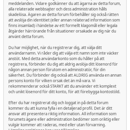
meddelanden. Vidare godkänner du att ägarna av detta forum,
alla relaterade webbsajter och dess administration hålls
skadelösa. Ägaren av detta forum förbehåller sig också rätten
att avslöja din identitiet (eller annan relaterad information som
finns insamlad) i händelse av ett formellt klagomål eller legala
åtgärder härrörande från situationer orsakade av dig när du
använt detta forum.
Du har möjlighet, när du registrerar dig, att välja ditt
användarnamn. Vi råder dig att välja ett namn som inte väcker
anstöt. Med detta användarkonto som du håller på att
registrera, förbinder du dig att aldrig avslöja ditt lösenord för
någon annan person förutom en administratör, för din
säkerhet. Du förbinder dig också att ALDRIG använda en annan
persons konto för vilken orsak det än må vara. Vi
rekommenderar också STARKT att du använder ett komplext
och unikt lösenord för ditt konto, för att förebygga kontostöld.
Efter du har registrerat dig och loggat in på detta forum
kommer du att kunna fylla i en detaljerad profil. Det är ditt
ansvar att presentera riktig information. All information som
forumets ägare eller administration bedömer som oriktig eller
vulgär kommer att raderas, med eller utan förvarning.