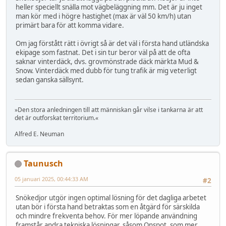
heller speciellt snälla mot vägbeläggning mm. Det är ju inget
man kör med i högre hastighet (max är väl 50 km/h) utan
primärt bara för att komma vidare.
Om jag förstått rätt i övrigt så är det väl i första hand utländska
ekipage som fastnat. Det i sin tur beror väl på att de ofta
saknar vinterdäck, dvs. grovmönstrade däck märkta Mud &
Snow. Vinterdäck med dubb för tung trafik är mig veterligt
sedan ganska sällsynt.
»Den stora anledningen till att människan går vilse i tankarna är att
det är outforskat territorium.«
Alfred E. Neuman
Taunusch
05 januari 2025, 00:44:33 AM
#2
Snökedjor utgör ingen optimal lösning för det dagliga arbetet
utan bör i första hand betraktas som en åtgärd för särskilda
och mindre frekventa behov. För mer löpande användning
framstår andra tekniska lösningar, såsom Onspot, som mer