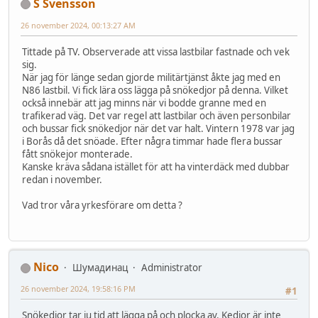
S Svensson
26 november 2024, 00:13:27 AM
Tittade på TV. Observerade att vissa lastbilar fastnade och vek
sig.
När jag för länge sedan gjorde militärtjänst åkte jag med en
N86 lastbil. Vi fick lära oss lägga på snökedjor på denna. Vilket
också innebär att jag minns när vi bodde granne med en
trafikerad väg. Det var regel att lastbilar och även personbilar
och bussar fick snökedjor när det var halt. Vintern 1978 var jag
i Borås då det snöade. Efter några timmar hade flera bussar
fått snökejor monterade.
Kanske kräva sådana istället för att ha vinterdäck med dubbar
redan i november.
Vad tror våra yrkesförare om detta ?
Nico
Шумадинац
Administrator
26 november 2024, 19:58:16 PM
#1
Snökedjor tar ju tid att lägga på och plocka av. Kedjor är inte