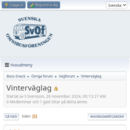
Logga in
Registrera dig
Huvudmeny
Buss-Snack
Övriga forum
Vägforum
Vinterväglag
►
►
►
Vinterväglag
Startat av S Svensson, 26 november 2024, 00:13:27 AM
0 Medlemmar och 1 gäst tittar på detta ämne.
Sidor
1
GÅ NED
ANVÄNDARÅTGÄRDER