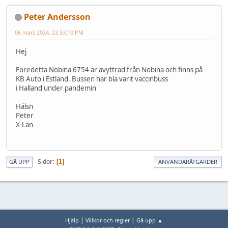
Peter Andersson
06 mars 2024, 23:53:10 PM
Hej
Föredetta Nobina 6754 är avyttrad från Nobina och finns på
KB Auto i Estland. Bussen har bla varit vaccinbuss
i Halland under pandemin
Hälsn
Peter
X-Län
Sidor
1
GÅ UPP
ANVÄNDARÅTGÄRDER
|
|
Hjälp
Villkor och regler
Gå upp ▲