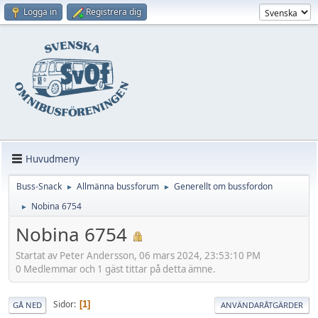
Logga in
Registrera dig
Huvudmeny
Buss-Snack
Allmänna bussforum
Generellt om bussfordon
►
►
Nobina 6754
►
Nobina 6754
Startat av Peter Andersson, 06 mars 2024, 23:53:10 PM
0 Medlemmar och 1 gäst tittar på detta ämne.
Sidor
1
GÅ NED
ANVÄNDARÅTGÄRDER