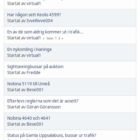
Startat av
virtual1
Har någon sett Keolis 4599?
Startat av
IvveRivve004
En av de som aldrig kommer ut i trafik...
Startat av
virtual1
1
2
Sidor
En nykomling i Haninge
Startat av
virtual1
Sightseeingbussar på auktion
Startat av
Fredde
Nobina 5119 till Umeå
Startat av
Bese001
Efterlevs reglerna som det är avsett?
Startat av
Göran Göransson
Nobina 4640 och 4641
Startat av
Bese001
Status på Gamla Uppsalabuss, bussar ur trafik?