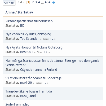
2
3
4
...
484
Sidor
1
GÅ NED
Ämne
/
Startat av
Riksdagspartiernas turnebussar?
Startat av
BD
Nya Volvo till Vy Buss Jönköping
Startat av
Ted Selander
1
2
Sidor
Nya Ayats Horizon till Nobina Göteborg
Startat av
Bese001
1
2
Sidor
Hur många Scaniabussar finns det ännu i Sverige med den gamla
Scania-ratten?
Startat av
Citywidemannen i Finland
91 st elbussar från Scania till Södertälje
Startat av
maxh20
1
2
Sidor
Transdev Skåne bussar framtida
Startat av
Buss_Lund
Söderhamn idag