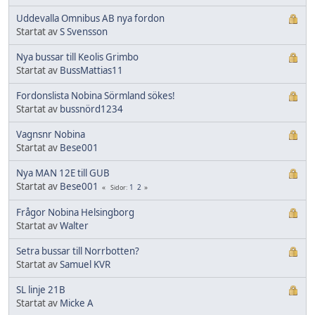
Uddevalla Omnibus AB nya fordon
Startat av
S Svensson
Nya bussar till Keolis Grimbo
Startat av
BussMattias11
Fordonslista Nobina Sörmland sökes!
Startat av
bussnörd1234
Vagnsnr Nobina
Startat av
Bese001
Nya MAN 12E till GUB
Startat av
Bese001
1
2
Sidor
Frågor Nobina Helsingborg
Startat av
Walter
Setra bussar till Norrbotten?
Startat av
Samuel KVR
SL linje 21B
Startat av
Micke A