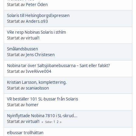
Startat av
Peter Öden
Solaris till HelsingborgsExpressen
Startat av
Anders.o93
VRe resp Nobinas Solaris i sthlm
Startat av
virtual1
Smålandsbussen
Startat av
Jens Christesen
Nobina tar över Saltsjöbanebussarna – Sant eller falskt?
Startat av
IvveRivve004
Kristian Larsson, komplettering.
Startat av
scaniaolsson
VR beställer 101 SL-bussar från Solaris
Startat av
homer
Nyinflyttade Nobina 7810 i SL-skrud...
Startat av
virtual1
1
2
Sidor
elbussar trollhättan