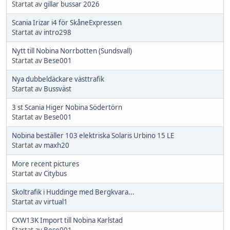
Startat av
gillar bussar 2026
Scania Irizar i4 för SkåneExpressen
Startat av
intro298
Nytt till Nobina Norrbotten (Sundsvall)
Startat av
Bese001
Nya dubbeldäckare västtrafik
Startat av
Bussväst
3 st Scania Higer Nobina Södertörn
Startat av
Bese001
Nobina beställer 103 elektriska Solaris Urbino 15 LE
Startat av
maxh20
More recent pictures
Startat av
Citybus
Skoltrafik i Huddinge med Bergkvara...
Startat av
virtual1
CXW13K Import till Nobina Karlstad
Startat av
Bese001