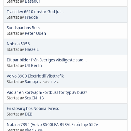
Startat av
Bese001
Transdev 6610 önskar God Jul...
Startat av
Fredde
Sundspärlans Buss
Startat av
Peter Öden
Nobina 5056
Startat av
Hasse L
Ett par bilder från Sveriges västligaste stad...
Startat av
Ulf Berlin
Volvo 8900 Electric till Västtrafik
Startat av
Sambjo
1
2
Sidor
Vad är en kortvagn/kortbuss för typ av buss?
Startat av
Sca.CN113
En slitvarg hos Nobina Tyresö
Startat av
DEB
Nobina 7394 (Volvo 8500LEA B9SALE) på linje 552v
Startat av
ekeri7398