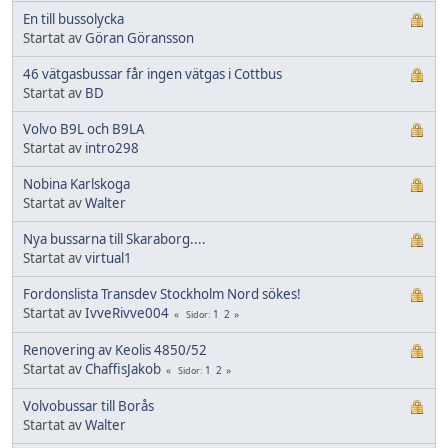
En till bussolycka
Startat av
Göran Göransson
46 vätgasbussar får ingen vätgas i Cottbus
Startat av
BD
Volvo B9L och B9LA
Startat av
intro298
Nobina Karlskoga
Startat av
Walter
Nya bussarna till Skaraborg....
Startat av
virtual1
Fordonslista Transdev Stockholm Nord sökes!
Startat av
IvveRivve004
1
2
Sidor
Renovering av Keolis 4850/52
Startat av
ChaffisJakob
1
2
Sidor
Volvobussar till Borås
Startat av
Walter