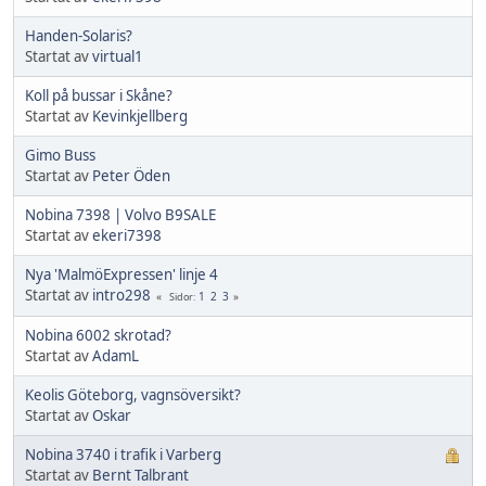
Handen-Solaris?
Startat av
virtual1
Koll på bussar i Skåne?
Startat av
Kevinkjellberg
Gimo Buss
Startat av
Peter Öden
Nobina 7398 | Volvo B9SALE
Startat av
ekeri7398
Nya 'MalmöExpressen' linje 4
Startat av
intro298
1
2
3
Sidor
Nobina 6002 skrotad?
Startat av
AdamL
Keolis Göteborg, vagnsöversikt?
Startat av
Oskar
Nobina 3740 i trafik i Varberg
Startat av
Bernt Talbrant