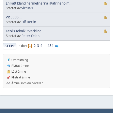
En katt bland hermelinerna i Katrineholm...
Startat av
virtual1
VR 5005...
Startat av
Ulf Berlin
Keolis Teknikutveckling
Startat av
Peter Öden
2
3
4
...
484
Sidor
1
GÅ UPP
Omröstning
Flyttat ämne
Låst ämne
Klistrat ämne
Ämne som du bevakar