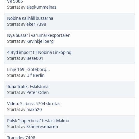
VR 5005
Startat av
alexkummelnas
Nobina Kallhäll bussarna
Startat av
ekeri7398
Nya bussar i varumärkesportalen
Startat av
Kevinkjellberg
4 Byd import till Nobina Linköping
Startat av
Bese001
Linje 169 i Göteborg...
Startat av
Ulf Berlin
Tuna Trafik, Eskilstuna
Startat av
Peter Öden
Video: SL-buss 5704 skrotas
Startat av
maxh20
Polsk "superbuss" testas i Malmö
Startat av
Skåneresenären
Transdev 7498