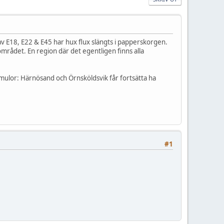
av E18, E22 & E45 har hux flux slängts i papperskorgen.
mrådet. En region där det egentligen finns alla
mulor: Härnösand och Örnsköldsvik får fortsätta ha
#1