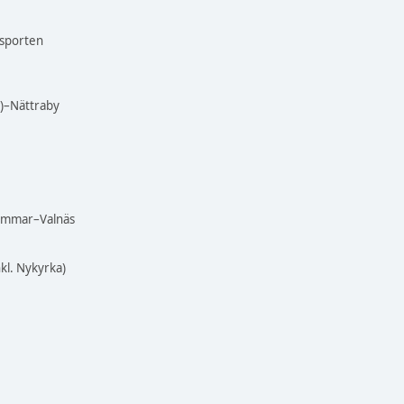
asporten
)–Nättraby
Hammar–Valnäs
kl. Nykyrka)