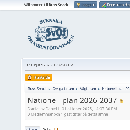
Välkommen till
Buss-Snack
.
Logga in
Registrera dig
07 augusti 2026, 13:34:43 PM
Startsida
Buss-Snack
Övriga forum
Vägforum
Nationell plan 2
►
►
►
Nationell plan 2026-2037
Startat av Daniel L, 01 oktober 2025, 14:07:30 PM
0 Medlemmar och 1 gäst tittar på detta ämne.
Sidor
1
GÅ NED