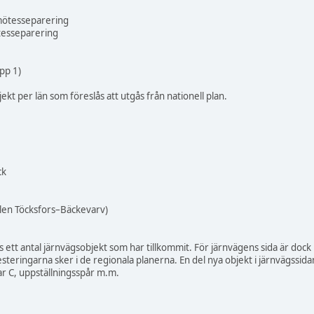
mötesseparering
esseparering
pp 1)
ekt per län som föreslås att utgås från nationell plan.
ck
len Töcksfors–Bäckevarv)
ett antal järnvägsobjekt som har tillkommit. För järnvägens sida är doc
vesteringarna sker i de regionala planerna. En del nya objekt i järnvägss
 C, uppställningsspår m.m.