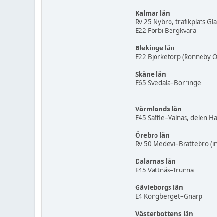
Kalmar län
Rv 25 Nybro, trafikplats Gl
E22 Förbi Bergkvara
Blekinge län
E22 Björketorp (Ronneby Ö
Skåne län
E65 Svedala–Börringe
Värmlands län
E45 Säffle–Valnäs, delen 
Örebro län
Rv 50 Medevi–Brattebro (in
Dalarnas län
E45 Vattnäs–Trunna
Gävleborgs län
E4 Kongberget–Gnarp
Västerbottens län