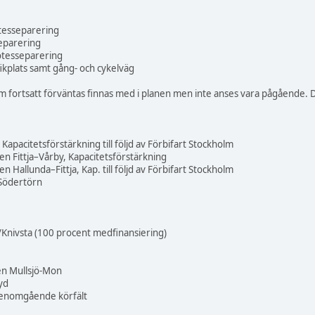
tesseparering
eparering
tesseparering
ikplats samt gång- och cykelväg
m fortsatt förväntas finnas med i planen men inte anses vara pågående. D
Kapacitetsförstärkning till följd av Förbifart Stockholm
n Fittja–Vårby, Kapacitetsförstärkning
 Hallunda–Fittja, Kap. till följd av Förbifart Stockholm
 Södertörn
/Knivsta (100 procent medfinansiering)
len Mullsjö-Mon
yd
 genomgående körfält