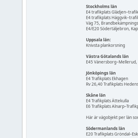
Stockholms län
E4 trafikplats Glädjen–trafi
E4 trafikplats Häggvik–trafi
Väg 75, Brandbekämpningss
E4/E20 Södertäljebron, Kapac
Uppsala län:
Knivsta plankorsning
Västra Götalands län
E45 Vänersborg–Mellerud,
Jönköpings län
E4 Trafikplats Ekhagen
Rv 26,40 Trafikplats Heden
Skåne län
E4 Trafikplats Ättekulla
E6 Trafikplats Alnarp–Trafi
Här är vägobjekt per län s
Södermanlands län
E20 Trafikplats Gröndal–Esk