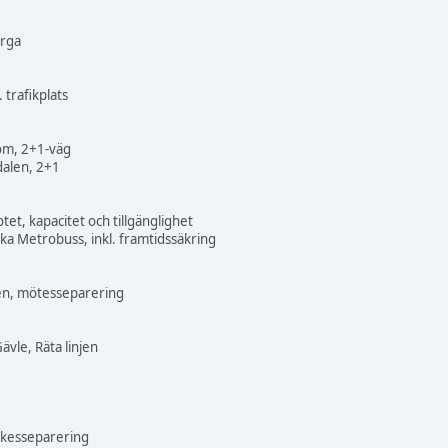
erga
 trafikplats
öm, 2+1-väg
alen, 2+1
et, kapacitet och tillgänglighet
ka Metrobuss, inkl. framtidssäkring
n, mötesseparering
vle, Räta linjen
ckesseparering