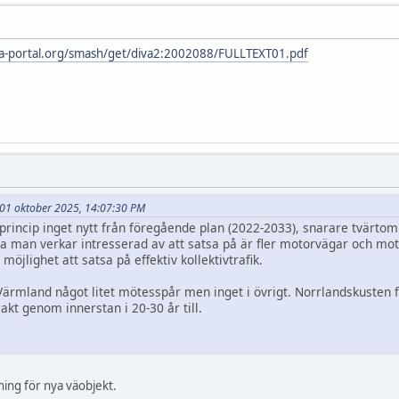
iva-portal.org/smash/get/diva2:2002088/FULLTEXT01.pdf
et 01 oktober 2025, 14:07:30 PM
princip inget nytt från föregående plan (2022-2033), snarare tvärtom.
 man verkar intresserad av att satsa på är fler motorvägar och mot
 möjlighet att satsa på effektiv kollektivtrafik.
Värmland något litet mötesspår men inget i övrigt. Norrlandskusten
rakt genom innerstan i 20-30 år till.
ing för nya väobjekt.