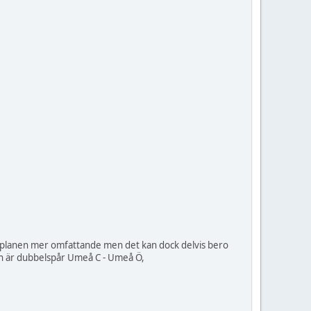
k planen mer omfattande men det kan dock delvis bero
idan är dubbelspår Umeå C - Umeå Ö,