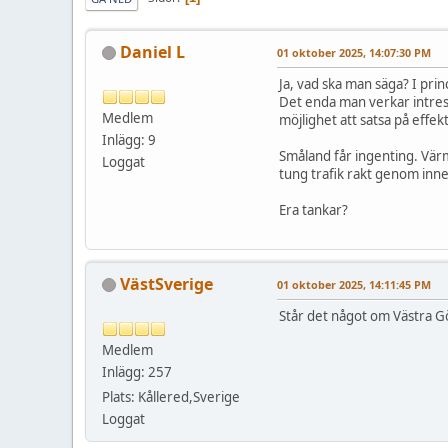
Daniel L
01 oktober 2025, 14:07:30 PM
Ja, vad ska man säga? I pri
Det enda man verkar intress
Medlem
möjlighet att satsa på effekt
Inlägg: 9
Småland får ingenting. Vär
Loggat
tung trafik rakt genom inners
Era tankar?
VästSverige
01 oktober 2025, 14:11:45 PM
Står det något om Västra Gö
Medlem
Inlägg: 257
Plats: Kållered,Sverige
Loggat