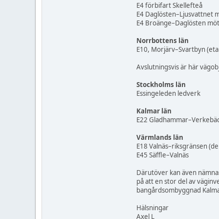
E4 förbifart Skellefteå
E4 Daglösten–Ljusvattnet 
E4 Broänge–Daglösten möt
Norrbottens län
E10, Morjärv–Svartbyn (eta
Avslutningsvis är här vägobj
Stockholms län
Essingeleden ledverk
Kalmar län
E22 Gladhammar–Verkebä
Värmlands län
E18 Valnäs–riksgränsen (de
E45 Säffle–Valnäs
Därutöver kan även nämnas 
på att en stor del av vägin
bangårdsombyggnad Kalmar
Hälsningar
Axel L