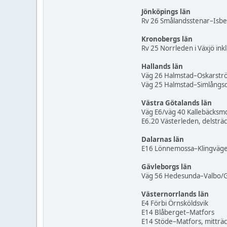
Jönköpings län
Rv 26 Smålandsstenar–Isb
Kronobergs län
Rv 25 Norrleden i Växjö inkl.
Hallands län
Väg 26 Halmstad–Oskarstr
Väg 25 Halmstad–Simlångsd
Västra Götalands län
Väg E6/väg 40 Kallebäcksmot
E6.20 Västerleden, delsträc
Dalarnas län
E16 Lönnemossa–Klingväge
Gävleborgs län
Väg 56 Hedesunda–Valbo/Gä
Västernorrlands län
E4 Förbi Örnsköldsvik
E14 Blåberget–Matfors
E14 Stöde–Matfors, mitträ