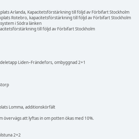
kplats Arlanda, Kapacitetsförstärkning till följd av Förbifart Stockholm
kplats Rotebro, kapacitetsförstärkning till följd av Förbifart Stockholm
ystem i Södra länken
itetsförstärkning till följd av Förbifart Stockholm
 deletapp Liden–Frändefors, ombyggnad 2+1
storp
kplats Lomma, additionskörfält
om övervägs att lyftas in om potten ökas med 10%.
ilstuna 2+2