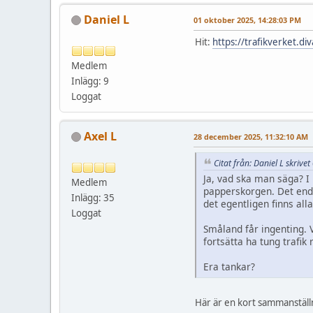
Daniel L
01 oktober 2025, 14:28:03 PM
Hit:
https://trafikverket.d
Medlem
Inlägg: 9
Loggat
Axel L
28 december 2025, 11:32:10 AM
Citat från: Daniel L skriv
Ja, vad ska man säga? I 
Medlem
papperskorgen. Det enda
Inlägg: 35
det egentligen finns alla
Loggat
Småland får ingenting. 
fortsätta ha tung trafik 
Era tankar?
Här är en kort sammanställn