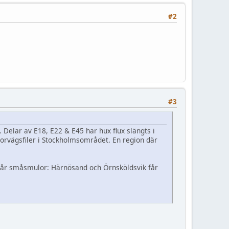
#2
#3
 Delar av E18, E22 & E45 har hux flux slängts i
orvägsfiler i Stockholmsområdet. En region där
 får småsmulor: Härnösand och Örnsköldsvik får