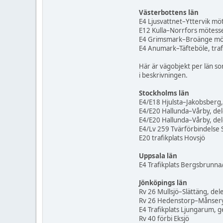
Västerbottens län
E4 Ljusvattnet–Yttervik mö
E12 Kulla–Norrfors mötess
E4 Grimsmark–Broänge mö
E4 Anumark–Täfteböle, traf
Här är vägobjekt per län so
i beskrivningen.
Stockholms län
E4/E18 Hjulsta–Jakobsberg, 
E4/E20 Hallunda–Vårby, dele
E4/E20 Hallunda–Vårby, delen
E4/Lv 259 Tvärförbindelse
E20 trafikplats Hovsjö
Uppsala län
E4 Trafikplats Bergsbrunna
Jönköpings län
Rv 26 Mullsjö–Slättäng, de
Rv 26 Hedenstorp–Månser
E4 Trafikplats Ljungarum,
Rv 40 förbi Eksjö