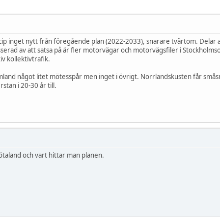
ncip inget nytt från föregående plan (2022-2033), snarare tvärtom. Delar 
erad av att satsa på är fler motorvägar och motorvägsfiler i Stockholmso
iv kollektivtrafik.
mland något litet mötesspår men inget i övrigt. Norrlandskusten får smås
tan i 20-30 år till.
taland och vart hittar man planen.