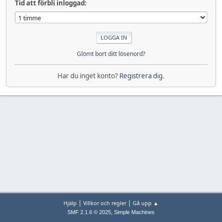
Tid att förbli inloggad:
Glömt bort ditt lösenord?
Har du inget konto?
Registrera dig
.
|
|
Hjälp
Villkor och regler
Gå upp ▲
,
SMF 2.1.6 © 2025
Simple Machines