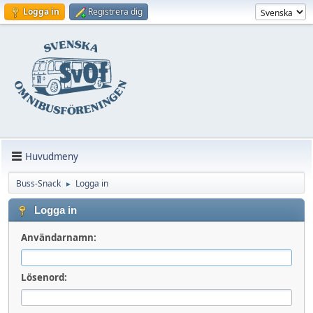
Logga in
Registrera dig
Huvudmeny
Buss-Snack
Logga in
►
Logga in
Användarnamn:
Lösenord: