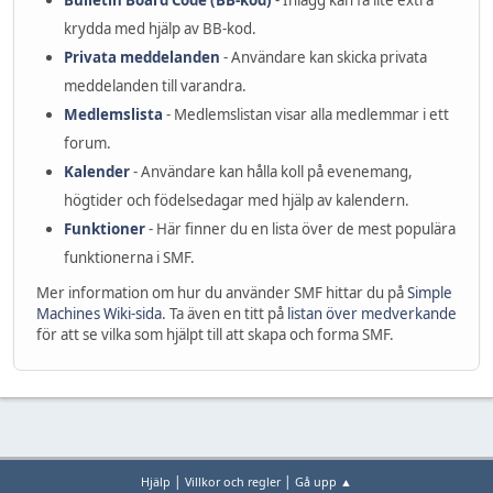
Bulletin Board Code (BB-kod)
- Inlägg kan få lite extra
krydda med hjälp av BB-kod.
Privata meddelanden
- Användare kan skicka privata
meddelanden till varandra.
Medlemslista
- Medlemslistan visar alla medlemmar i ett
forum.
Kalender
- Användare kan hålla koll på evenemang,
högtider och födelsedagar med hjälp av kalendern.
Funktioner
- Här finner du en lista över de mest populära
funktionerna i SMF.
Mer information om hur du använder SMF hittar du på
Simple
Machines Wiki-sida
. Ta även en titt på
listan över medverkande
för att se vilka som hjälpt till att skapa och forma SMF.
|
|
Hjälp
Villkor och regler
Gå upp ▲