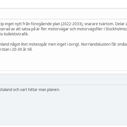
ncip inget nytt från föregående plan (2022-2033), snarare tvärtom. Delar 
erad av att satsa på är fler motorvägar och motorvägsfiler i Stockholmso
iv kollektivtrafik.
mland något litet mötesspår men inget i övrigt. Norrlandskusten får smås
tan i 20-30 år till.
taland och vart hittar man planen.