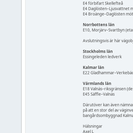
E4 förbifart Skellefteå
E4 Daglösten–Ljusvattnet 
E4 Broänge–Daglösten möt
Norrbottens län
E10, Morjärv–Svartbyn (eta
Avslutningsvis är här vägobj
Stockholms län
Essingeleden ledverk
Kalmar län
E22 Gladhammar–Verkebä
Värmlands län
E18 Valnäs–riksgränsen (de
E45 Säffle–Valnäs
Därutöver kan även nämnas 
på att en stor del av vägin
bangårdsombyggnad Kalmar
Hälsningar
Axel L