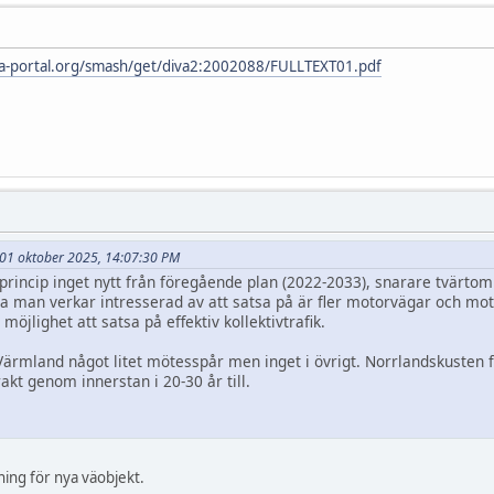
iva-portal.org/smash/get/diva2:2002088/FULLTEXT01.pdf
et 01 oktober 2025, 14:07:30 PM
princip inget nytt från föregående plan (2022-2033), snarare tvärtom.
 man verkar intresserad av att satsa på är fler motorvägar och mot
 möjlighet att satsa på effektiv kollektivtrafik.
Värmland något litet mötesspår men inget i övrigt. Norrlandskusten
rakt genom innerstan i 20-30 år till.
ing för nya väobjekt.