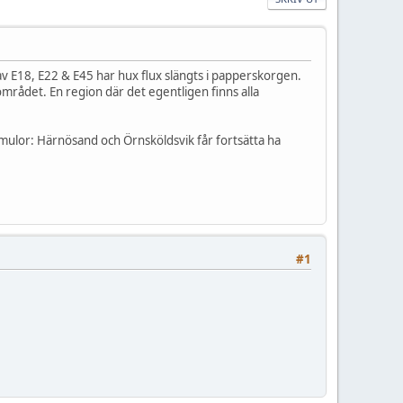
av E18, E22 & E45 har hux flux slängts i papperskorgen.
mrådet. En region där det egentligen finns alla
mulor: Härnösand och Örnsköldsvik får fortsätta ha
#1