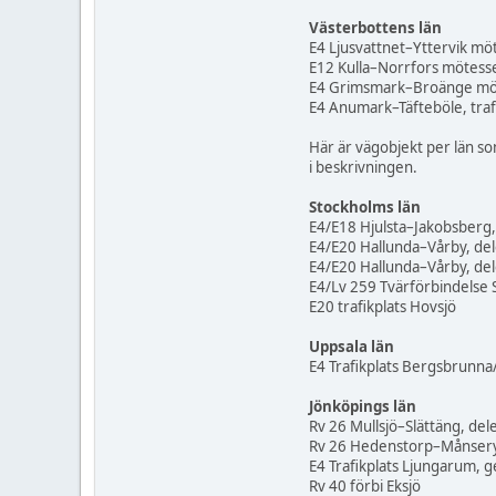
Västerbottens län
E4 Ljusvattnet–Yttervik mö
E12 Kulla–Norrfors mötess
E4 Grimsmark–Broänge mö
E4 Anumark–Täfteböle, traf
Här är vägobjekt per län so
i beskrivningen.
Stockholms län
E4/E18 Hjulsta–Jakobsberg, 
E4/E20 Hallunda–Vårby, dele
E4/E20 Hallunda–Vårby, delen
E4/Lv 259 Tvärförbindelse
E20 trafikplats Hovsjö
Uppsala län
E4 Trafikplats Bergsbrunna
Jönköpings län
Rv 26 Mullsjö–Slättäng, de
Rv 26 Hedenstorp–Månser
E4 Trafikplats Ljungarum,
Rv 40 förbi Eksjö