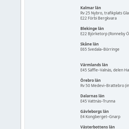
Kalmar län
Rv 25 Nybro, trafikplats Gl
E22 Förbi Bergkvara
Blekinge län
E22 Björketorp (Ronneby Ö
Skåne län
E65 Svedala–Börringe
Värmlands län
E45 Säffle–Valnäs, delen 
Örebro län
Rv 50 Medevi–Brattebro (in
Dalarnas län
E45 Vattnäs–Trunna
Gävleborgs län
E4 Kongberget–Gnarp
Västerbottens län