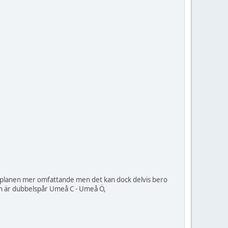
k planen mer omfattande men det kan dock delvis bero
idan är dubbelspår Umeå C - Umeå Ö,