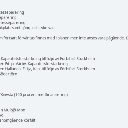
tesseparering
eparering
tesseparering
ikplats samt gång- och cykelväg
m fortsatt förväntas finnas med i planen men inte anses vara pågående. D
Kapacitetsförstärkning till följd av Förbifart Stockholm
n Fittja–Vårby, Kapacitetsförstärkning
 Hallunda–Fittja, Kap. till följd av Förbifart Stockholm
 Södertörn
/Knivsta (100 procent medfinansiering)
len Mullsjö-Mon
yd
 genomgående körfält