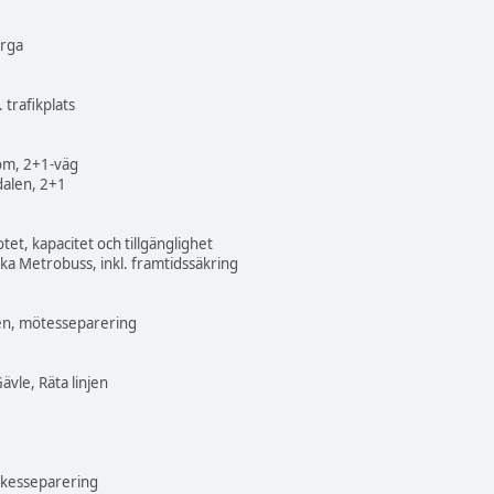
erga
 trafikplats
öm, 2+1-väg
alen, 2+1
et, kapacitet och tillgänglighet
ka Metrobuss, inkl. framtidssäkring
n, mötesseparering
vle, Räta linjen
ckesseparering