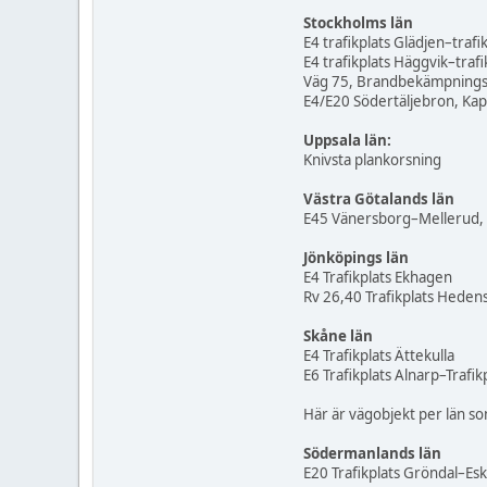
Stockholms län
E4 trafikplats Glädjen–trafi
E4 trafikplats Häggvik–trafi
Väg 75, Brandbekämpningss
E4/E20 Södertäljebron, Kapac
Uppsala län:
Knivsta plankorsning
Västra Götalands län
E45 Vänersborg–Mellerud,
Jönköpings län
E4 Trafikplats Ekhagen
Rv 26,40 Trafikplats Heden
Skåne län
E4 Trafikplats Ättekulla
E6 Trafikplats Alnarp–Trafi
Här är vägobjekt per län s
Södermanlands län
E20 Trafikplats Gröndal–Esk