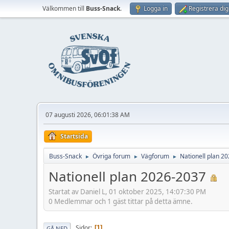
Välkommen till
Buss-Snack
.
Logga in
Registrera dig
07 augusti 2026, 06:01:38 AM
Startsida
Buss-Snack
Övriga forum
Vägforum
Nationell plan 2
►
►
►
Nationell plan 2026-2037
Startat av Daniel L, 01 oktober 2025, 14:07:30 PM
0 Medlemmar och 1 gäst tittar på detta ämne.
Sidor
1
GÅ NED