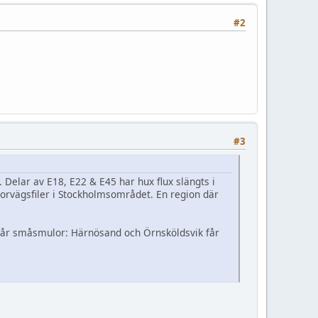
#2
#3
 Delar av E18, E22 & E45 har hux flux slängts i
orvägsfiler i Stockholmsområdet. En region där
 får småsmulor: Härnösand och Örnsköldsvik får