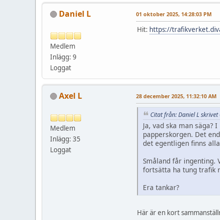
Daniel L
01 oktober 2025, 14:28:03 PM
Hit:
https://trafikverket.d
Medlem
Inlägg: 9
Loggat
Axel L
28 december 2025, 11:32:10 AM
Citat från: Daniel L skriv
Ja, vad ska man säga? I 
Medlem
papperskorgen. Det enda
Inlägg: 35
det egentligen finns alla
Loggat
Småland får ingenting. 
fortsätta ha tung trafik 
Era tankar?
Här är en kort sammanställn