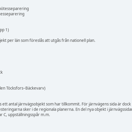
mötesseparering
esseparering
pp 1)
ekt per län som föreslås att utgås från nationell plan.
ck
len Töcksfors–Bäckevarv)
ett antal järnvägsobjekt som har tillkommit. För järnvägens sida är doc
vesteringarna sker i de regionala planerna. En del nya objekt i järnvägss
 C, uppställningsspår m.m.