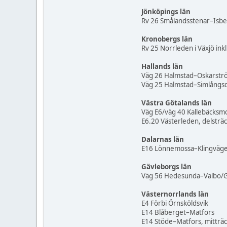
Jönköpings län
Rv 26 Smålandsstenar–Isb
Kronobergs län
Rv 25 Norrleden i Växjö inkl.
Hallands län
Väg 26 Halmstad–Oskarstr
Väg 25 Halmstad–Simlångsd
Västra Götalands län
Väg E6/väg 40 Kallebäcksmot
E6.20 Västerleden, delsträc
Dalarnas län
E16 Lönnemossa–Klingväge
Gävleborgs län
Väg 56 Hedesunda–Valbo/Gä
Västernorrlands län
E4 Förbi Örnsköldsvik
E14 Blåberget–Matfors
E14 Stöde–Matfors, mitträ