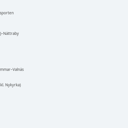
asporten
)–Nättraby
Hammar–Valnäs
kl. Nykyrka)