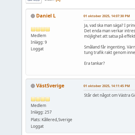
Daniel L
01 oktober 2025, 14:07:30 PM
Ja, vad ska man säga? I pri
Det enda man verkar intress
Medlem
möjlighet att satsa på effekt
Inlägg: 9
Småland får ingenting. Vär
Loggat
tung trafik rakt genom inners
Era tankar?
VästSverige
01 oktober 2025, 14:11:45 PM
Står det något om Västra Gö
Medlem
Inlägg: 257
Plats: Kållered,Sverige
Loggat