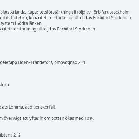
kplats Arlanda, Kapacitetsförstärkning till följd av Förbifart Stockholm
kplats Rotebro, kapacitetsförstärkning till följd av Förbifart Stockholm
ystem i Södra länken
itetsförstärkning till följd av Förbifart Stockholm
 deletapp Liden–Frändefors, ombyggnad 2+1
storp
kplats Lomma, additionskörfält
om övervägs att lyftas in om potten ökas med 10%.
ilstuna 2+2