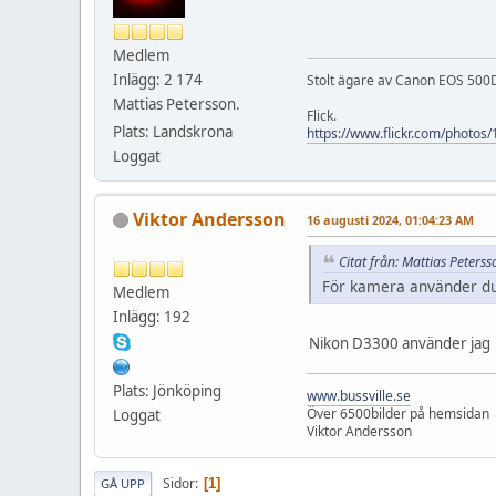
Medlem
Inlägg: 2 174
Stolt ägare av Canon EOS 500D
Mattias Petersson.
Flick.
Plats: Landskrona
https://www.flickr.com/photo
Loggat
Viktor Andersson
16 augusti 2024, 01:04:23 AM
Citat från: Mattias Peters
För kamera använder d
Medlem
Inlägg: 192
Nikon D3300 använder jag
Plats: Jönköping
www.bussville.se
Över 6500bilder på hemsidan
Loggat
Viktor Andersson
Sidor
1
GÅ UPP