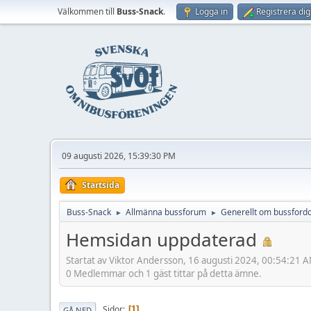
Välkommen till
Buss-Snack
.
Logga in
Registrera dig
09 augusti 2026, 15:39:30 PM
Startsida
Buss-Snack
Allmänna bussforum
Generellt om bussford
►
►
Hemsidan uppdaterad
Startat av Viktor Andersson, 16 augusti 2024, 00:54:21 
0 Medlemmar och 1 gäst tittar på detta ämne.
Sidor
1
GÅ NED