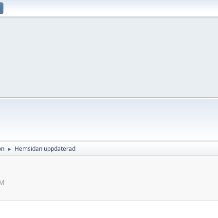
on
Hemsidan uppdaterad
►
AM