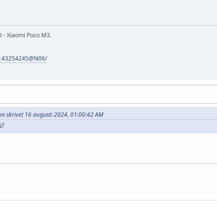
 - Xiaomi Poco M3.
s/143254245@N06/
son skrivet 16 augusti 2024, 01:00:42 AM
u?