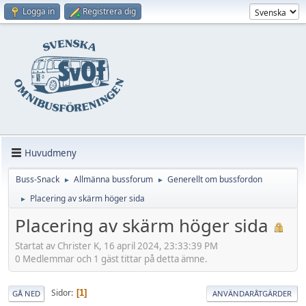
Logga in
Registrera dig
Huvudmeny
Buss-Snack
Allmänna bussforum
Generellt om bussfordon
►
►
Placering av skärm höger sida
►
Placering av skärm höger sida
Startat av Christer K, 16 april 2024, 23:33:39 PM
0 Medlemmar och 1 gäst tittar på detta ämne.
Sidor
1
GÅ NED
ANVÄNDARÅTGÄRDER