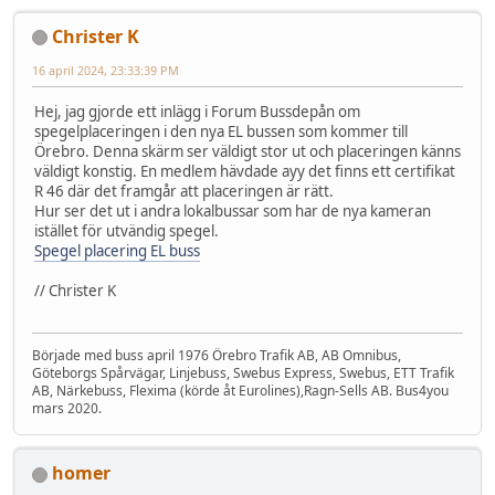
Christer K
16 april 2024, 23:33:39 PM
Hej, jag gjorde ett inlägg i Forum Bussdepån om
spegelplaceringen i den nya EL bussen som kommer till
Örebro. Denna skärm ser väldigt stor ut och placeringen känns
väldigt konstig. En medlem hävdade ayy det finns ett certifikat
R 46 där det framgår att placeringen är rätt.
Hur ser det ut i andra lokalbussar som har de nya kameran
istället för utvändig spegel.
Spegel placering EL buss
// Christer K
Började med buss april 1976 Örebro Trafik AB, AB Omnibus,
Göteborgs Spårvägar, Linjebuss, Swebus Express, Swebus, ETT Trafik
AB, Närkebuss, Flexima (körde åt Eurolines),Ragn-Sells AB. Bus4you
mars 2020.
homer