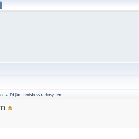
ik
Fd Jämtlandsbuss radiosystem
►
em