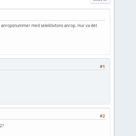
iga anropsnummer med selektivtons anrop. Hur va det
#1
#2
02?