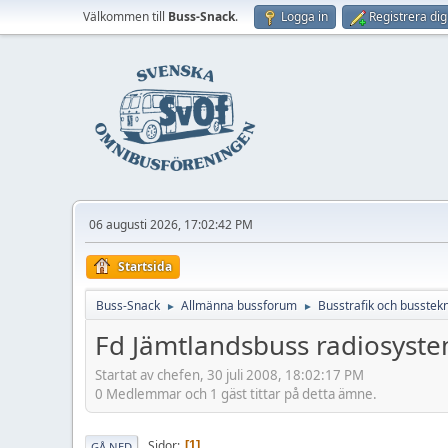
Välkommen till
Buss-Snack
.
Logga in
Registrera dig
06 augusti 2026, 17:02:42 PM
Startsida
Buss-Snack
Allmänna bussforum
Busstrafik och busstekn
►
►
Fd Jämtlandsbuss radiosyst
Startat av chefen, 30 juli 2008, 18:02:17 PM
0 Medlemmar och 1 gäst tittar på detta ämne.
Sidor
1
GÅ NED