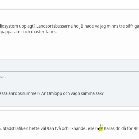
diosystem upplagt? Landsortsbussarna ho JB hade va jag minns tre siffr
dopapparater och master fanns.
här.
 dessa anropsnummer? Är Omlopp och vagn samma sak?
m. Stadstrafiken hette väl 9an två och liknande, eller?
Kallas dn då för 9