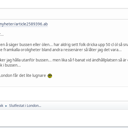
/nyheter/article2589396.ab
...
å säger bussen eller ölen... har aldrig sett folk dricka upp 50 cl öl så sn
e framkalla oroligheter bland andra ressenärer så låter jag det vara...
söker jag hålla utanför bussen... men lika så f-banat vid ändhållplatsen så är
k i bussen...
 London får det lite lugnare
ik
Slutfestat i London...
►