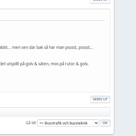
abbt... men sen där bak så här man psssst, psssst...
 det utspillt på golv & säten, mos på rutor & golv,
SKRIV UT
Gå till