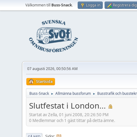
Välkommen till
Buss-Snack
.
Logga in
Registrera dig
07 augusti 2026, 00:50:56 AM
Startsida
Buss-Snack
Allmänna bussforum
Busstrafik och busstekn
►
►
Slutfestat i London...
Startat av Zella, 01 juni 2008, 20:26:50 PM
0 Medlemmar och 1 gäst tittar på detta ämne.
Sidor
1
GÅ NED