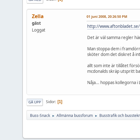
Zella
01 juni 2008, 20:26:50 PM
gäst
http://www.aftonbladet.se
Loggat
Det är väl samma regler här
Man stoppa dem i framdörren 
sköter dom det diskret å int
allt som inte är tillåtet för
mcdonalds skräp utspritt ba
Nåja... hoppas kollegorna i
Sidor
1
GÅ UPP
Buss-Snack
Allmänna bussforum
Busstrafik och busstekn
►
►