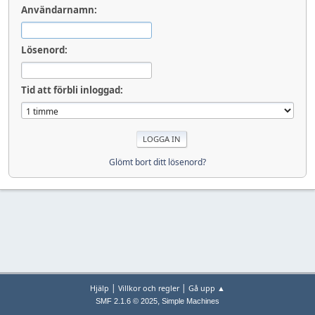
Användarnamn:
Lösenord:
Tid att förbli inloggad:
Glömt bort ditt lösenord?
|
|
Hjälp
Villkor och regler
Gå upp ▲
,
SMF 2.1.6 © 2025
Simple Machines