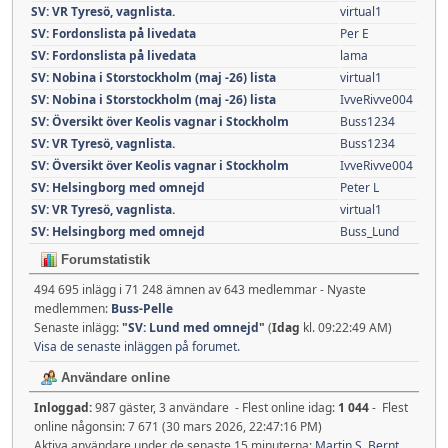
SV: VR Tyresö, vagnlista.
virtual1
SV: Fordonslista på livedata
Per E
SV: Fordonslista på livedata
lama
SV: Nobina i Storstockholm (maj -26) lista
virtual1
SV: Nobina i Storstockholm (maj -26) lista
IvveRivve004
SV: Översikt över Keolis vagnar i Stockholm
Buss1234
SV: VR Tyresö, vagnlista.
Buss1234
SV: Översikt över Keolis vagnar i Stockholm
IvveRivve004
SV: Helsingborg med omnejd
Peter L
SV: VR Tyresö, vagnlista.
virtual1
SV: Helsingborg med omnejd
Buss_Lund
Forumstatistik
494 695 inlägg i 71 248 ämnen av 643 medlemmar - Nyaste
medlemmen:
Buss-Pelle
Senaste inlägg:
"
SV: Lund med omnejd
"
(
Idag
kl. 09:22:49 AM)
Visa de senaste inläggen på forumet.
Användare online
Inloggad:
987 gäster, 3 användare - Flest online idag:
1 044
- Flest
online någonsin: 7 671 (30 mars 2026, 22:47:16 PM)
Aktiva användare under de senaste 15 minuterna:
Martin S
,
Bernt