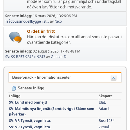
modeller som rullar på gummihjul och i undantagsfall
då även larvfötter och motsvarande.
Senaste inlägg:
16 mars 2026, 13:26:06 PM
Trådbussmodellbygge i st...
av
Nico
Ordet är fritt
Här kan det diskuteras om allt annat som inte passar i
ovanstående kategorier.
Senaste inlägg:
02 augusti 2026, 17:48:48 PM
SV: SS B257 9242 o 9243
av
Gunnar D
Buss-Snack - Informationscenter
Senaste inlägg
Inlägg
Skapare
SV: Lund med omnejd
IdaL
SV: Malmös nya linjenät (Samt övrigt i Skåne som
AdamL
påverkar)
SV: VR Tyresö, vagnlista.
Buss1234
SV: VR Tyresö, vagnlista.
virtual1