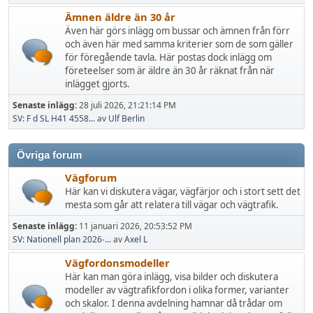
Ämnen äldre än 30 år
Även här görs inlägg om bussar och ämnen från förr
och även här med samma kriterier som de som gäller
för föregående tavla. Här postas dock inlägg om
företeelser som är äldre än 30 år räknat från när
inlägget gjorts.
Senaste inlägg:
28 juli 2026, 21:21:14 PM
SV: F d SL H41 4558...
av
Ulf Berlin
Övriga forum
Vägforum
Här kan vi diskutera vägar, vägfärjor och i stort sett det
mesta som går att relatera till vägar och vägtrafik.
Senaste inlägg:
11 januari 2026, 20:53:52 PM
SV: Nationell plan 2026-...
av
Axel L
Vägfordonsmodeller
Här kan man göra inlägg, visa bilder och diskutera
modeller av vägtrafikfordon i olika former, varianter
och skalor. I denna avdelning hamnar då trådar om