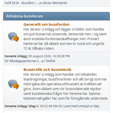
SvOf 50 år - Bussfest i ...
av
Niclas Wennerlid
Allmänna bussforum
Generellt om bussfordon
Här skriver vi inlägg och lägger in bilder som handlar
om just bussarnas utseende, beteende mm. i sig samt
även enskilda fordonsanskaffningar mm. Primärt
hanteras här då sådant som berör nutid och ungefär
15 år tillbaka i tiden.
Senaste inlägg:
05 augusti 2026, 16:28:38 PM
SV: Riksdagspartiernas t...
av
Tonfisk
Busstrafik och bussteknik
Här skriver vi inlägg som handlar om tidtabeller,
linjedragningar, bussförarlöner och allt övrigt som har
med själva det operativa utförandet av trafiken att
göra. Även sådant som rör bussrelaterade olyckor
samt busstekniska frågor hör hemma här. Samma
tidsintervall gäller här som för föregående undertavla.
Senaste inlägg:
Idag
kl. 09:22:49 AM
SV: Lund med omnejd
av
IdaL