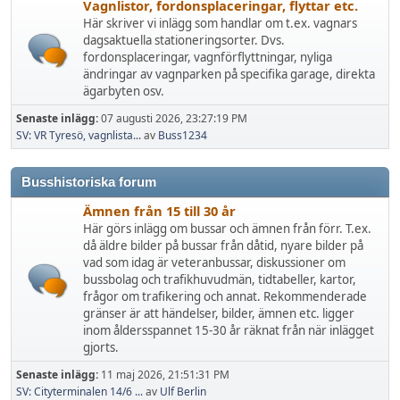
Vagnlistor, fordonsplaceringar, flyttar etc.
Här skriver vi inlägg som handlar om t.ex. vagnars
dagsaktuella stationeringsorter. Dvs.
fordonsplaceringar, vagnförflyttningar, nyliga
ändringar av vagnparken på specifika garage, direkta
ägarbyten osv.
Senaste inlägg:
07 augusti 2026, 23:27:19 PM
SV: VR Tyresö, vagnlista...
av
Buss1234
Busshistoriska forum
Ämnen från 15 till 30 år
Här görs inlägg om bussar och ämnen från förr. T.ex.
då äldre bilder på bussar från dåtid, nyare bilder på
vad som idag är veteranbussar, diskussioner om
bussbolag och trafikhuvudmän, tidtabeller, kartor,
frågor om trafikering och annat. Rekommenderade
gränser är att händelser, bilder, ämnen etc. ligger
inom åldersspannet 15-30 år räknat från när inlägget
gjorts.
Senaste inlägg:
11 maj 2026, 21:51:31 PM
SV: Cityterminalen 14/6 ...
av
Ulf Berlin