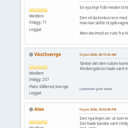
En nya linje från Heden til 
Medlem
Den vil da konkurrere med 
Inlägg: 71
man kan skifte til spårvagne
Loggat
Men derimod en rute fra His
VästSverige
13 juni 2026, 00:15:36 AM
Tänkte det den rutten komme
Älvsborgsbron hade varit my
Medlem
Inlägg: 257
Plats: Kållered,Sverige
2 personer
gillar detta.
Loggat
Alex
14 juni 2026, 20:02:06 PM
Den nya linjen ser ut som e
Det hade kanske varit rimlig
Medlem