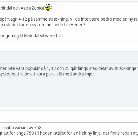
Mölndal och Astra Zenica?
?
spårvagn 4-12 på samme strækning. Vil de inte være bedre med en ny rut
n i stedet for en ny rute helt inde fra Heden?
ingen og til Mölndal vil være bra.
r inte vara populär då 4, 12 och 25 går längs med delar av sträckningen
cket bättre än att köra parallellt med andra linjer.
n snabb variant av 758.
t att förlänga 759 till heden istället för en helt ny linje, det finns redan