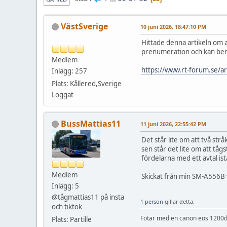
VästSverige
10 juni 2026, 18:47:10 PM
Hittade denna artikeln om 
prenumeration och kan ber
Medlem
https://www.rt-forum.se/ar
Inlägg: 257
Plats: Kållered,Sverige
Loggat
BussMattias11
11 juni 2026, 22:55:42 PM
Det står lite om att två str
sen står det lite om att tåg
fördelarna med ett avtal ist
Medlem
Skickat från min SM-A556B 
Inlägg: 5
@tågmattias11 på insta
1 person
gillar detta.
och tiktok
Fotar med en canon eos 1200d
Plats: Partille