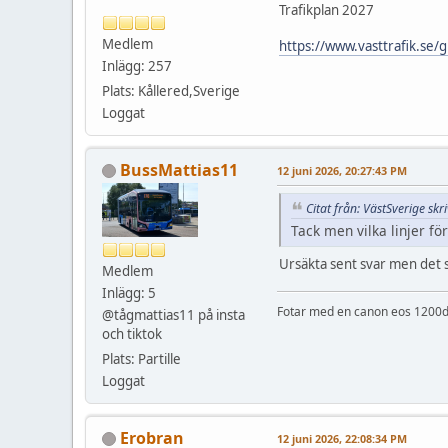
Trafikplan 2027
Medlem
https://www.vasttrafik.se/
Inlägg: 257
Plats: Kållered,Sverige
Loggat
BussMattias11
12 juni 2026, 20:27:43 PM
Citat från: VästSverige sk
Tack men vilka linjer fö
Ursäkta sent svar men det st
Medlem
Inlägg: 5
Fotar med en canon eos 1200d
@tågmattias11 på insta
och tiktok
Plats: Partille
Loggat
Erobran
12 juni 2026, 22:08:34 PM