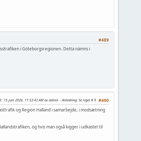
#489
busstrafiken i Göteborgsregionen. Detta nämns i
d:
: 15 juni 2026, 11:53:43 AM av admin
Anledning
: Se regel # 9
#490
Västtrafik og Region Halland i samarbejde, i modsætning
llandstrafiken, og hvis man også kigger i udkastet til