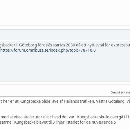
gsbacka till Göteborg föreslås startas 2030 då ett nytt avtal för express
.
https://forum.omnibuss.se/index.php?topic=78710.0
Senast ändra
t her er at Kungsbacka både lave af Hallands trafiken. Västra Götaland. 
ed at visse skoleruter eller hvad det var i Kungsbacka skulle overgå til Ha
ssarne i Kungsbacka blevet til 3 linjer i stedet for de nuværende 5