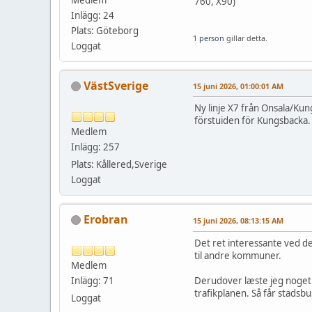
760, X90)
Inlägg: 24
Plats: Göteborg
1 person
gillar detta.
Loggat
VästSverige
15 juni 2026, 01:00:01 AM
Ny linje X7 från Onsala/Kun
förstuiden för Kungsbacka
Medlem
Inlägg: 257
Plats: Kållered,Sverige
Loggat
Erobran
15 juni 2026, 08:13:15 AM
Det ret interessante ved de
til andre kommuner.
Medlem
Inlägg: 71
Derudover læste jeg noget m
trafikplanen. Så får stadsbu
Loggat