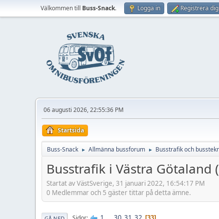
Välkommen till
Buss-Snack
.
Logga in
Registrera dig
06 augusti 2026, 22:55:36 PM
Startsida
Buss-Snack
Allmänna bussforum
Busstrafik och busstekn
►
►
Busstrafik i Västra Götaland (
Startat av VästSverige, 31 januari 2022, 16:54:17 PM
0 Medlemmar och 5 gäster tittar på detta ämne.
1
...
30
31
32
Sidor
33
GÅ NED