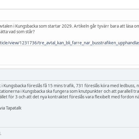
avtalen i Kungsbacka som startar 2029. Artikeln går tyvärr bara att lä
ätta vad som står?
ticle/view/1231736/tre_avtal_kan_bli_farre_nar_busstrafiken_upphandla
åk i Kungsbacka föreslås få 15 mins trafik, 731 föreslås köra med ledbuss, 
stationerna i Kungsbacka ska fungera som knutpunkter och att parallell tra
ället för 3 och att det nya kontraktet föreslås vara flexibelt med fordon n
via Tapatalk
.