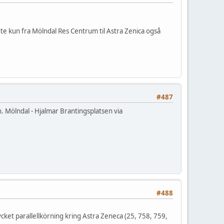
e kun fra Mölndal Res Centrum til Astra Zenica også
#487
. Mölndal - Hjalmar Brantingsplatsen via
#488
 mycket parallellkörning kring Astra Zeneca (25, 758, 759,