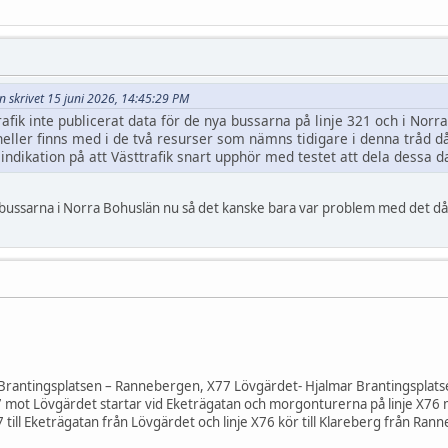
on skrivet 15 juni 2026, 14:45:29 PM
rafik inte publicerat data för de nya bussarna på linje 321 och i Norr
 heller finns med i de två resurser som nämns tidigare i denna tråd d
indikation på att Västtrafik snart upphör med testet att dela dessa d
h bussarna i Norra Bohuslän nu så det kanske bara var problem med det då 
6
Brantingsplatsen – Rannebergen, X77 Lövgärdet- Hjalmar Brantingsplats
 mot Lövgärdet startar vid Eketrägatan och morgonturerna på linje X76 
 till Eketrägatan från Lövgärdet och linje X76 kör till Klareberg från Ran