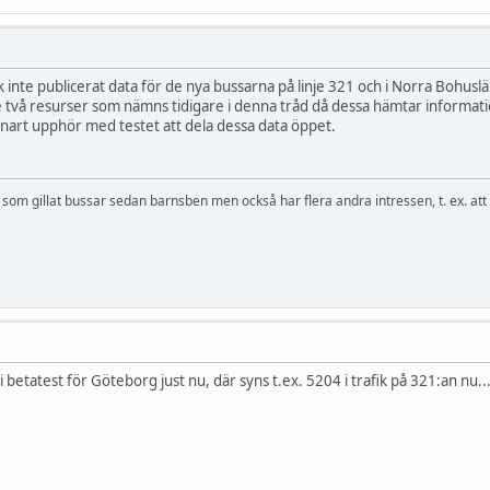
k inte publicerat data för de nya bussarna på linje 321 och i Norra Bohuslän
de två resurser som nämns tidigare i denna tråd då dessa hämtar informati
 snart upphör med testet att dela dessa data öppet.
om gillat bussar sedan barnsben men också har flera andra intressen, t. ex. att
i betatest för Göteborg just nu, där syns t.ex. 5204 i trafik på 321:an nu..