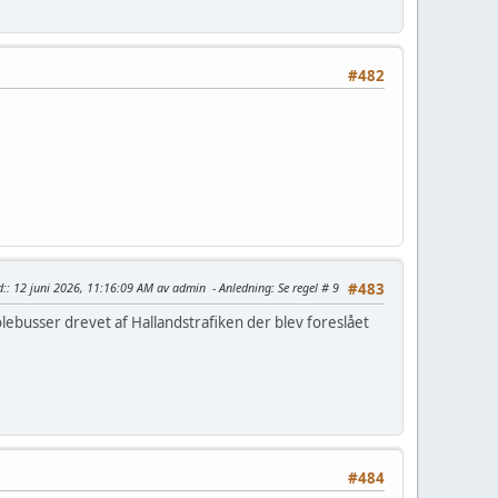
#482
d:
: 12 juni 2026, 11:16:09 AM av admin
Anledning
: Se regel # 9
#483
olebusser drevet af Hallandstrafiken der blev foreslået
#484