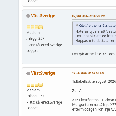
Loggat
VästSverige
16 juni 2026, 21:43:23 PM
Citat från: Jonas Gustafss
Noterar tyvärr att Västt
Medlem
Det innebär att de inte
Inlägg: 257
Hoppas inte detta är en 
Plats: Kållered,Sverige
Loggat
Det går att se linje 321 oc
VästSverige
05 juli 2026, 01:59:56 AM
Tidtabellsskite augusti 202
Medlem
Zon A
Inlägg: 257
X76 Eketrägatan – Hjalmar 
Plats: Kållered,Sverige
Morgonturerna på linje X77
Loggat
eftermiddagen kör linje X77