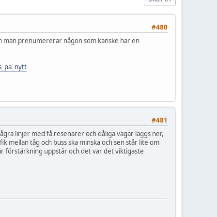
#480
sa om man prenumererar någon som kanske har en
s_pa_nytt
#481
några linjer med få resenärer och dåliga vägar läggs ner,
fik mellan tåg och buss ska minska och sen står lite om
är förstärkning uppstår och det var det viktigaste