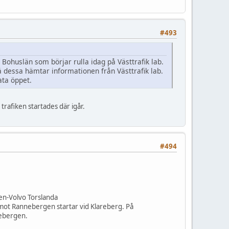
#493
a Bohuslän som börjar rulla idag på Västtrafik lab.
å dessa hämtar informationen från Västtrafik lab.
ata öppet.
trafiken startades där igår.
#494
en-Volvo Torslanda
mot Rannebergen startar vid Klareberg. På
nebergen.