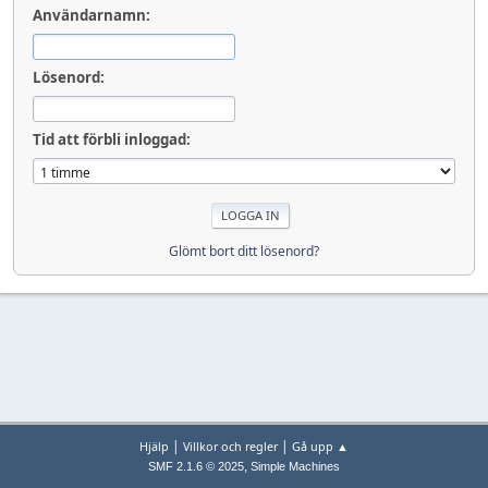
Användarnamn:
Lösenord:
Tid att förbli inloggad:
Glömt bort ditt lösenord?
|
|
Hjälp
Villkor och regler
Gå upp ▲
,
SMF 2.1.6 © 2025
Simple Machines