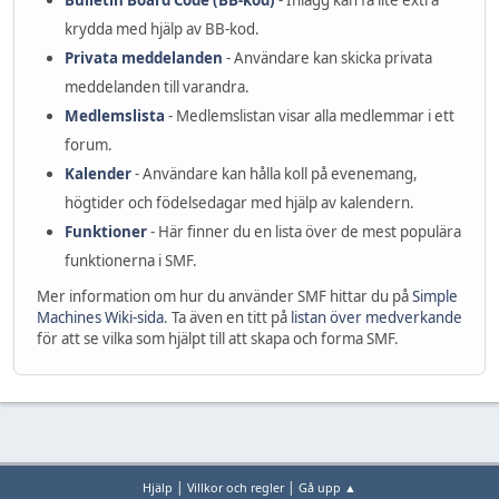
Bulletin Board Code (BB-kod)
- Inlägg kan få lite extra
krydda med hjälp av BB-kod.
Privata meddelanden
- Användare kan skicka privata
meddelanden till varandra.
Medlemslista
- Medlemslistan visar alla medlemmar i ett
forum.
Kalender
- Användare kan hålla koll på evenemang,
högtider och födelsedagar med hjälp av kalendern.
Funktioner
- Här finner du en lista över de mest populära
funktionerna i SMF.
Mer information om hur du använder SMF hittar du på
Simple
Machines Wiki-sida
. Ta även en titt på
listan över medverkande
för att se vilka som hjälpt till att skapa och forma SMF.
|
|
Hjälp
Villkor och regler
Gå upp ▲