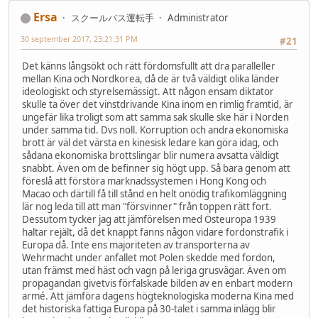
Ersa
スクールバス運転手
Administrator
30 september 2017, 23:21:31 PM
#21
Det känns långsökt och rätt fördomsfullt att dra paralleller
mellan Kina och Nordkorea, då de är två väldigt olika länder
ideologiskt och styrelsemässigt. Att någon ensam diktator
skulle ta över det vinstdrivande Kina inom en rimlig framtid, är
ungefär lika troligt som att samma sak skulle ske här i Norden
under samma tid. Dvs noll. Korruption och andra ekonomiska
brott är väl det värsta en kinesisk ledare kan göra idag, och
sådana ekonomiska brottslingar blir numera avsatta väldigt
snabbt. Även om de befinner sig högt upp. Så bara genom att
föreslå att förstöra marknadssystemen i Hong Kong och
Macao och därtill få till stånd en helt onödig trafikomläggning
lär nog leda till att man "försvinner" från toppen rätt fort.
Dessutom tycker jag att jämförelsen med Östeuropa 1939
haltar rejält, då det knappt fanns någon vidare fordonstrafik i
Europa då. Inte ens majoriteten av transporterna av
Wehrmacht under anfallet mot Polen skedde med fordon,
utan främst med häst och vagn på leriga grusvägar. Även om
propagandan givetvis förfalskade bilden av en enbart modern
armé. Att jämföra dagens högteknologiska moderna Kina med
det historiska fattiga Europa på 30-talet i samma inlägg blir