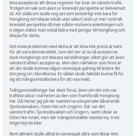
Kina accepterar att dessa regioner har kvar sin vänstertrafik.
Troligen en sak som även ur kinesiskt perspektiv är bekvämast
så. Att ställa om skulle nog ses som besvärligt inte bara för
Hongkong och Macao lokalt utan säkert även ur mer centralt
kinesiskt perspektiv då man måste motivera anledningen och
troligen måste man också bidra med pengar till Hongkong och
Macao för detta.
Det enda problemet med detta är att Kina inte precis är känt
för att vara demokratiskt. Som det ser ut nu så accepteras
dock Hongkongs och Macaos särställningar, vilket gör att även
vänstertrafiken accepteras. Men den riskfaktor som finns är
att det skulle komma någon sinnessjuk galning till ledare likt
Kim Jong Un i Nordkorea. En sådan skulle faktiskt kunna få för
sig att tvångsomställa bara för att visa makt.
Tvångsomställningar har skett förut, även om det inte var
trafikstruktur i närheten av den som framförallt Hongkong
har. Då menar jag på när nazisterna ockuperade dåvarande
Tjeckoslovakien, Österrike och Ungern. Där var det
vänstertrafik i Tjeckoslovakien och Ungern, samt i delar av
Österrike innan, men där tvångsomställde nazisterna, trots
högerstyrda bilar.
Rent allmänt skulle alltså en sinnessjuk dåre som liknar Kim