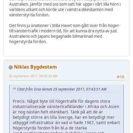
Australien. Jämför med oss som satt här uppe i vårt lilla hörn i
världens utkant och körde ute i vänstra dikeskanten med
vänsterstyrda fordon.
Det finns ju önationer i Stilla Havet som gått över från höger-
till vänstertrafik i modern tid, för att kunna dra nytta av just
Australiens och Japans begagnade bilmarknad med
högerstyrda fordon.
Niklas Bygdestam
30 september 2017, 08:05:33 AM
#18
Citat från: Ersa skrivet 29 september 2017, 07:43:51 AM
Precis. Något byte till högertrafik för dagens stora
industrialiserade vänstertrafikländer i Afrika och Asien
är nog nästan helt otänkbart. Tänk på att de är
betydligt större än lilla Sverige, har en betydligt mer
utbyggd infrastruktur än vad vi hade 1967, samt enbart
högerstyrda fordon från bl.a de starka