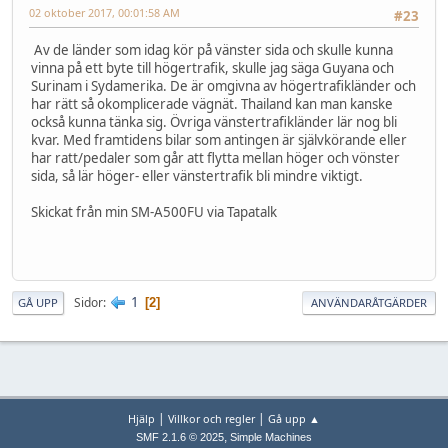
02 oktober 2017, 00:01:58 AM
#23
Av de länder som idag kör på vänster sida och skulle kunna
vinna på ett byte till högertrafik, skulle jag säga Guyana och
Surinam i Sydamerika. De är omgivna av högertrafikländer och
har rätt så okomplicerade vägnät. Thailand kan man kanske
också kunna tänka sig. Övriga vänstertrafikländer lär nog bli
kvar. Med framtidens bilar som antingen är självkörande eller
har ratt/pedaler som går att flytta mellan höger och vönster
sida, så lär höger- eller vänstertrafik bli mindre viktigt.
Skickat från min SM-A500FU via Tapatalk
1
Sidor
2
GÅ UPP
ANVÄNDARÅTGÄRDER
|
|
Hjälp
Villkor och regler
Gå upp ▲
,
SMF 2.1.6 © 2025
Simple Machines