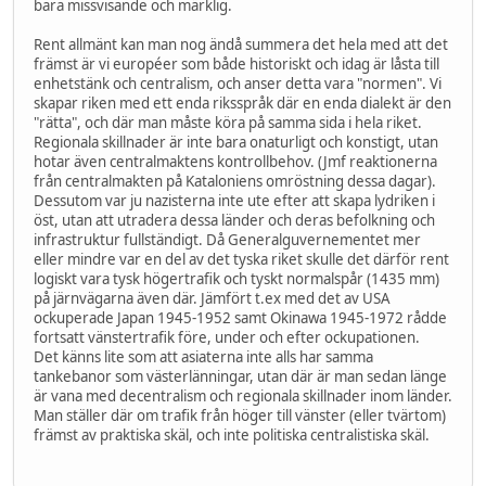
bara missvisande och märklig.
Rent allmänt kan man nog ändå summera det hela med att det
främst är vi européer som både historiskt och idag är låsta till
enhetstänk och centralism, och anser detta vara "normen". Vi
skapar riken med ett enda riksspråk där en enda dialekt är den
"rätta", och där man måste köra på samma sida i hela riket.
Regionala skillnader är inte bara onaturligt och konstigt, utan
hotar även centralmaktens kontrollbehov. (Jmf reaktionerna
från centralmakten på Kataloniens omröstning dessa dagar).
Dessutom var ju nazisterna inte ute efter att skapa lydriken i
öst, utan att utradera dessa länder och deras befolkning och
infrastruktur fullständigt. Då Generalguvernementet mer
eller mindre var en del av det tyska riket skulle det därför rent
logiskt vara tysk högertrafik och tyskt normalspår (1435 mm)
på järnvägarna även där. Jämfört t.ex med det av USA
ockuperade Japan 1945-1952 samt Okinawa 1945-1972 rådde
fortsatt vänstertrafik före, under och efter ockupationen.
Det känns lite som att asiaterna inte alls har samma
tankebanor som västerlänningar, utan där är man sedan länge
är vana med decentralism och regionala skillnader inom länder.
Man ställer där om trafik från höger till vänster (eller tvärtom)
främst av praktiska skäl, och inte politiska centralistiska skäl.