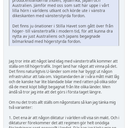
producentländerna Indien, Sydafrika, Japan och
Australien. Jämför med oss som satt här uppe i vårt
lilla hörn i världens utkant och körde ute i vänstra
dikeskanten med vänsterstyrda fordon.
Det finns ju önationer i Stilla Havet som gått över från
höger- till vänstertrafik i modern tid, för att kunna dra
nytta av just Australiens och Japans begagnade
bilmarknad med högerstyrda fordon.
Jag tror inte att något land idag med vänstertrafik kommer att
ställa om till högertrafik. Inget land har något att vinna på det.
Det finns naturligtvis U-länder som inte har byggt ut någon
infrastruktur att tala om. Vägstandarden är i våra mått mätt låg
och de kanske har lite blandade bilar med ratten på olika sidor
då de mest köpt billigt begagnat från lite olika länder. Men
ändå så tror jag inte att det görs i första taget längre.
Om nu det trots allt ställs om någonstans så kan jag tänka mig
två varianter:
1. Det ena är att någon diktatur i världen vill visa sin makt. Och i
diktaturer förekommer det att regimen gör helt onödiga