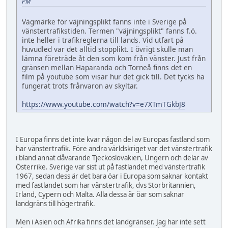
PM
Vägmärke för väjningsplikt fanns inte i Sverige på
vänstertrafikstiden. Termen "väjningsplikt" fanns f.ö.
inte heller i trafikreglerna till lands. Vid utfart på
huvudled var det alltid stopplikt. I övrigt skulle man
lämna företräde åt den som kom från vänster. Just från
gränsen mellan Haparanda och Torneå finns det en
film på youtube som visar hur det gick till. Det tycks ha
fungerat trots frånvaron av skyltar.
https://www.youtube.com/watch?v=e7XTmTGkbJ8
I Europa finns det inte kvar någon del av Europas fastland som
har vänstertrafik. Före andra världskriget var det vänstertrafik
i bland annat dåvarande Tjeckoslovakien, Ungern och delar av
Österrike. Sverige var sist ut på fastlandet med vänstertrafik
1967, sedan dess är det bara öar i Europa som saknar kontakt
med fastlandet som har vänstertrafik, dvs Storbritannien,
Irland, Cypern och Malta. Alla dessa är öar som saknar
landgräns till högertrafik.
Men i Asien och Afrika finns det landgränser. Jag har inte sett