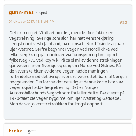
gunn-mas
gäst
01 oktober 2017, 15:11:05 PM
#22
Det er mulig et fåtall vet om det, men det fins faktisk en
vegstrekning i Sverige som aldri har hatt venstrekjøring.
Lengst nord-vest i Jämtland, på grensa til Nord-Trøndelag nær
Bjørkvattnet. Sørfra begynner vegen ved Nordli kirke ved
fylkesveg 74 og går nordover via Tunnsjøen og Limingen til
fylkesveg 773 ved Røyrvik. På ca ei mil av denne strekningen
går vegen innom Sverige og ut igjen i Norge ved Østnes. På
den svenske biten av denne vegen hadde man ingen
forbindelse med det øvrige svenske vegnettet, bare til Norge i
begge ender. Derfor var det naturlig at denne korte biten av
vegen også hadde høgrekjøring. Det er Norges
Automobilforbunds Vegbok som forteller dette. Først sent på
1970-talet ble vegen bygd mellom Bjørkvattet og Gäddede.
Men da var jo venstretrafikken for lengst opphørt.
Freke
gäst