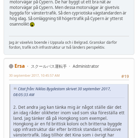
motorvägar på Cypern. De har byggt ut ett bra nät av
motorvägar på Cypern. Men dessa motorvägar är givetvis
byggda för vänstertrafik. Så den cypriotiska vägstandarden är
hög idag. Så omläggning till högertrafik på Cypern är ytterst
osannolikt
Jag är växelvis boende i Uppsala och i Belgrad. Granskar därför
fordon, trafik och infrastruktur ur två länders perspektiv.
Ersa
スクールバス運転手
Administrator
30 september 2017, 10:45:57 AM
#19
Citat från: Niklas Bygdestam skrivet 30 september 2017,
08:05:33 AM
2. Det andra jag kan tänka mig är något ställe där det
än idag råder olikheter inom vad som ska föreställa ett
land. Jag tänker då på Hongkong som exempel.
Hongkong är en fd brittisk koloni och britterna byggde
upp infrastruktur där efter brittisk standard, inklusive
vänstertrafik. Idag tillhör det Kina som i övrigt har