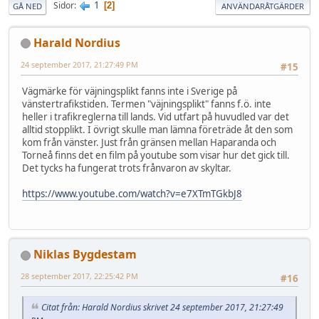
1
Sidor
2
GÅ NED
ANVÄNDARÅTGÄRDER
Harald Nordius
24 september 2017, 21:27:49 PM
#15
Vägmärke för väjningsplikt fanns inte i Sverige på
vänstertrafikstiden. Termen "väjningsplikt" fanns f.ö. inte
heller i trafikreglerna till lands. Vid utfart på huvudled var det
alltid stopplikt. I övrigt skulle man lämna företräde åt den som
kom från vänster. Just från gränsen mellan Haparanda och
Torneå finns det en film på youtube som visar hur det gick till.
Det tycks ha fungerat trots frånvaron av skyltar.
https://www.youtube.com/watch?v=e7XTmTGkbJ8
Niklas Bygdestam
28 september 2017, 22:25:42 PM
#16
Citat från: Harald Nordius skrivet 24 september 2017, 21:27:49