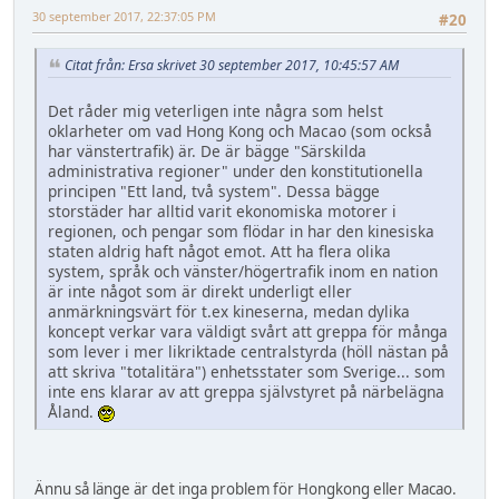
30 september 2017, 22:37:05 PM
#20
Citat från: Ersa skrivet 30 september 2017, 10:45:57 AM
Det råder mig veterligen inte några som helst
oklarheter om vad Hong Kong och Macao (som också
har vänstertrafik) är. De är bägge "Särskilda
administrativa regioner" under den konstitutionella
principen "Ett land, två system". Dessa bägge
storstäder har alltid varit ekonomiska motorer i
regionen, och pengar som flödar in har den kinesiska
staten aldrig haft något emot. Att ha flera olika
system, språk och vänster/högertrafik inom en nation
är inte något som är direkt underligt eller
anmärkningsvärt för t.ex kineserna, medan dylika
koncept verkar vara väldigt svårt att greppa för många
som lever i mer likriktade centralstyrda (höll nästan på
att skriva "totalitära") enhetsstater som Sverige... som
inte ens klarar av att greppa självstyret på närbelägna
Åland.
Ännu så länge är det inga problem för Hongkong eller Macao.