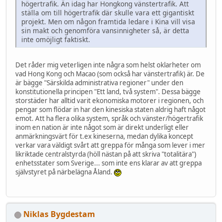
högertrafik. Än idag har Hongkong vänstertrafik. Att
ställa om till högertrafik där skulle vara ett gigantiskt
projekt. Men om någon framtida ledare i Kina vill visa
sin makt och genomföra vansinnigheter så, är detta
inte omöjligt faktiskt.
Det råder mig veterligen inte några som helst oklarheter om
vad Hong Kong och Macao (som också har vänstertrafik) är. De
är bägge "Särskilda administrativa regioner" under den
konstitutionella principen "Ett land, två system". Dessa bägge
storstäder har alltid varit ekonomiska motorer i regionen, och
pengar som flödar in har den kinesiska staten aldrig haft något
emot. Att ha flera olika system, språk och vänster/högertrafik
inom en nation är inte något som är direkt underligt eller
anmärkningsvärt för t.ex kineserna, medan dylika koncept
verkar vara väldigt svårt att greppa för många som lever i mer
likriktade centralstyrda (höll nästan på att skriva "totalitära")
enhetsstater som Sverige... som inte ens klarar av att greppa
självstyret på närbelägna Åland.
Niklas Bygdestam