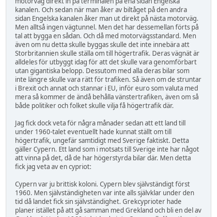
motorväg direkt in på terminalen på ena sidan Engelska
kanalen. Och sedan när man åker av biltåget på den andra
sidan Engelska kanalen åker man ut direkt på nästa motorväg.
Men alltså ingen vägtunnel. Men det har dessemellan förts på
tal att bygga en sådan. Och då med motorvägsstandard. Men
även om nu detta skulle byggas skulle det inte innebära att
Storbritannien skulle ställa om till högertrafik. Deras vägnät är
alldeles för utbyggt idag för att det skulle vara genomförbart
utan gigantiska belopp. Dessutom med alla deras bilar som
inte längre skulle vara rätt för trafiken. Så även om de struntar
i Brexit och annat och stannar i EU, inför euro som valuta med
mera så kommer de ändå behålla vänstertrafiken, även om så
både politiker och folket skulle vilja få högertrafik där.
Jag fick dock veta för några månader sedan att ett land till
under 1960-talet eventuellt hade kunnat ställt om till
högertrafik, ungefär samtidigt med Sverige faktiskt. Detta
gäller Cypern. Ett land som i motsats till Sverige inte har något
att vinna på det, då de har högerstyrda bilar där. Men detta
fick jag veta av en cypriot:
Cypern var ju brittisk koloni. Cypern blev självständigt först
1960. Men självständigheten var inte alls självklar under den
tid då landet fick sin självständighet. Grekcyprioter hade
planer istället på att gå samman med Grekland och bli en del av