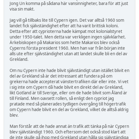
Jong Un komma på sådana här vansinnigheter, bara för att just
visa sin makt.
Jag vill gå tillbaks lite till Cypern igen. Det var alltså 1960 som
landet fick självständighet efter att ha varit brittisk koloni.
Detta efter att cyprioterna hade kämpat mot kolonialstyret
under 1950-talet. Men detta var verkligen ingen självklarhet.
Ärkebiskopen på Makarios som hette Makarios blev också
Cyperns första president 1960. Men han var från början inte
alls ute efter självständighet utan att landet skulle bli en del av
Grekland.
Om nu Cypern inte hade blivit självständigt utan istället blivit en
del av Grekland så är det intressant att fundera på om
grekerna hade accepterat vänstertrafiken där eller inte. Vi vet
i sig inte om Cypern då hade blivit en direkt del av Grekland,
likt Gotland är till Sverige, eller om de hade blivit som Åland är
till Finland. Men oavsett rollen, så enligt den cypriot jag
pratade med så planerades tydligen övergång till högertrafik
om Cypern hade blivit en del av Grekland, vilket de alltså aldrig
blev.
Man förstår att de hade annat än trafik att tänka på när Cypern
blev självständigt 1960. Och eftersom det också stod klart att
de inte skulle gå ihop med Grekland utan hålla sig självständiga