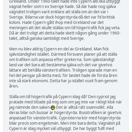
Grekland. Under 1960-talet hade inte Cypern alls lika utbyggt
vägnät heller som t ex Sverige hade. Så där hade nog själva
vägnätet troligen varit enklare att ställa om än det var i
Sverige. Bilarna var dock högerstyrda då det var fd brittisk
koloni. Hade Cypern gått ihop med Grekland var det
meningen att det skulle ställas om till högertrafik fick jag veta.
Då är det troligt att detta hade skett någon gång under 1960-
talet, alltså ganska samtidigt med Sverige.
Men nu blev aldrig Cypern en del av Grekland. Man fick
självständighet istället. Därmed försvann planer på att ställa
om trafiken och anpassa efter grekerna. Som självständigt
land var det bara att bestämma själva och det var givetvis
lättare att behålla vänstertrafiken. Troligen sparade man en
hel del pengar på detta med, för landet hade de första åren
inte så stark ekonomi. Detta har ju istället vuxit fram genom
åren.
Ställa om till högertrafik på Cypern idag då? Den cypriot jag
pratade med tittade på mig som om jag inte var riktigt klok när
jag nämnde den saken
Det är alltså rätt osannolikt. Alla
deras bilar och bussar är högerstyrda. Busstrafiken är givetvis
anpassad för vänstertrafik. Cyprioterna kör med högerstyrda
bilar precis som engelsmän. Men inte bara detta. Vägnätet på
Cypern är idag mycket väl utbyggt. De har byggt fullt med