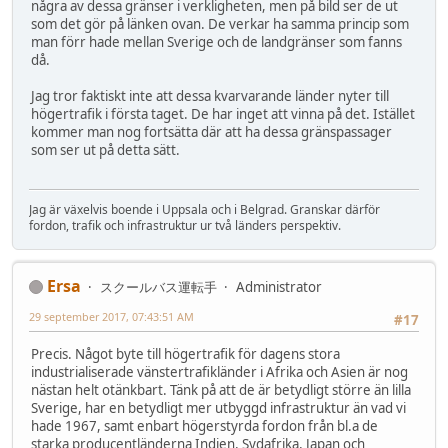
några av dessa gränser i verkligheten, men på bild ser de ut
som det gör på länken ovan. De verkar ha samma princip som
man förr hade mellan Sverige och de landgränser som fanns
då.
Jag tror faktiskt inte att dessa kvarvarande länder nyter till
högertrafik i första taget. De har inget att vinna på det. Istället
kommer man nog fortsätta där att ha dessa gränspassager
som ser ut på detta sätt.
Jag är växelvis boende i Uppsala och i Belgrad. Granskar därför
fordon, trafik och infrastruktur ur två länders perspektiv.
Ersa
スクールバス運転手
Administrator
29 september 2017, 07:43:51 AM
#17
Precis. Något byte till högertrafik för dagens stora
industrialiserade vänstertrafikländer i Afrika och Asien är nog
nästan helt otänkbart. Tänk på att de är betydligt större än lilla
Sverige, har en betydligt mer utbyggd infrastruktur än vad vi
hade 1967, samt enbart högerstyrda fordon från bl.a de
starka producentländerna Indien, Sydafrika, Japan och