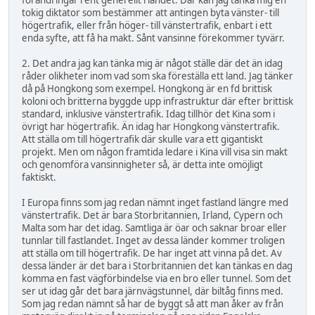
förändringar rent generellt i landet. Där kan jag tänka mig en
tokig diktator som bestämmer att antingen byta vänster- till
högertrafik, eller från höger- till vänstertrafik, enbart i ett
enda syfte, att få ha makt. Sånt vansinne förekommer tyvärr.
2. Det andra jag kan tänka mig är något ställe där det än idag
råder olikheter inom vad som ska föreställa ett land. Jag tänker
då på Hongkong som exempel. Hongkong är en fd brittisk
koloni och britterna byggde upp infrastruktur där efter brittisk
standard, inklusive vänstertrafik. Idag tillhör det Kina som i
övrigt har högertrafik. Än idag har Hongkong vänstertrafik.
Att ställa om till högertrafik där skulle vara ett gigantiskt
projekt. Men om någon framtida ledare i Kina vill visa sin makt
och genomföra vansinnigheter så, är detta inte omöjligt
faktiskt.
I Europa finns som jag redan nämnt inget fastland längre med
vänstertrafik. Det är bara Storbritannien, Irland, Cypern och
Malta som har det idag. Samtliga är öar och saknar broar eller
tunnlar till fastlandet. Inget av dessa länder kommer troligen
att ställa om till högertrafik. De har inget att vinna på det. Av
dessa länder är det bara i Storbritannien det kan tänkas en dag
komma en fast vägförbindelse via en bro eller tunnel. Som det
ser ut idag går det bara järnvägstunnel, där biltåg finns med.
Som jag redan nämnt så har de byggt så att man åker av från