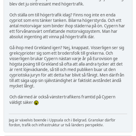
blev det ju ointressant med högertrafik.
Och ställa om till högertrafik idag? Finns nog inte en enda
cypriot som ens tänker tanken. Bilarna högerstyrda. Och ett
antal motorvägar som binder ihop städerna på ön. Cypern har
ett förvånansvärt omfattande motorvägssystem. Man har
absolut ingenting att vinna på högertrafik där.
Gå ihop med Grekland igen? Nej, knappast. Visserligen ser sig
grekcyprioter sig som ett brodersfolk till grekerna. Och
visserligen brukar Cypern nästan varje år på Eurovision ge
högsta poäng till Grekland så ofta att alla andra tycker att det
är rent löjeväckande, så till och med publiken buar ut den
cypriotiska juryn för att detta har blivit så fånigt. Men därifrån
till att säga upp sin självständighet är faktiskt avståndet ändå
mycket långt.
Och därmed är också vänstertrafikens framtid på Cypern
väldigt säker
Jag är växelvis boende i Uppsala och i Belgrad. Granskar därför
fordon, trafik och infrastruktur ur två länders perspektiv.