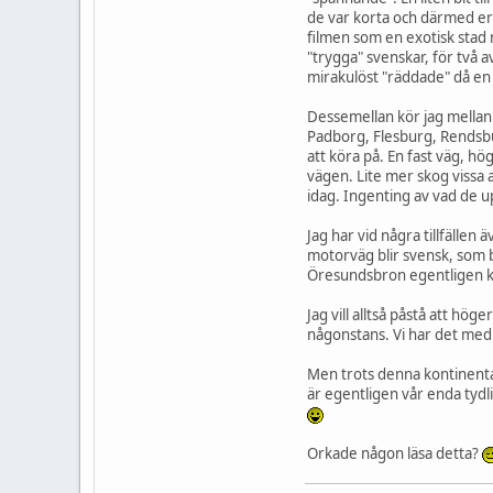
de var korta och därmed erbj
filmen som en exotisk stad m
"trygga" svenskar, för två av
mirakulöst "räddade" då en
Dessemellan kör jag mella
Padborg, Flesburg, Rendsbu
att köra på. En fast väg, hö
vägen. Lite mer skog vissa 
idag. Ingenting av vad de u
Jag har vid några tillfälle
motorväg blir svensk, som b
Öresundsbron egentligen kä
Jag vill alltså påstå att hö
någonstans. Vi har det med 
Men trots denna kontinental
är egentligen vår enda tydli
Orkade någon läsa detta?