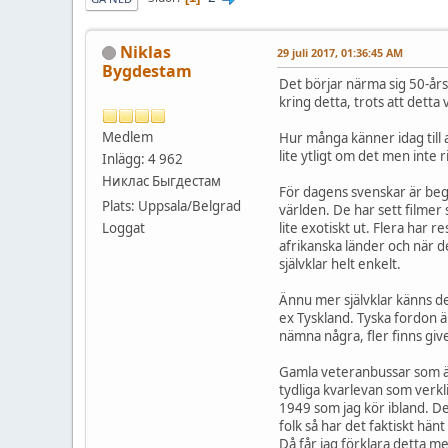
Niklas
29 juli 2017, 01:36:45 AM
Bygdestam
Det börjar närma sig 50-årsd
kring detta, trots att detta 
Medlem
Hur många känner idag till a
lite ytligt om det men inte ri
Inlägg: 4 962
Никлас Быгдестам
För dagens svenskar är begre
Plats: Uppsala/Belgrad
världen. De har sett filmer
Loggat
lite exotiskt ut. Flera har r
afrikanska länder och när d
självklar helt enkelt.
Ännu mer självklar känns de
ex Tyskland. Tyska fordon ä
nämna några, fler finns givet
Gamla veteranbussar som är 
tydliga kvarlevan som verkl
1949 som jag kör ibland. De
folk så har det faktiskt hän
Då får jag förklara detta me