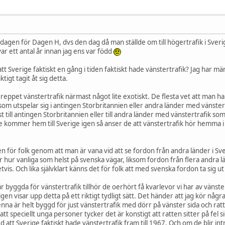
agen för Dagen H, dvs den dag då man ställde om till högertrafik i Sverige
var ett antal år innan jag ens var född
tt Sverige faktiskt en gång i tiden faktiskt hade vänstertrafik? Jag har mär
ktigt tagit åt sig detta.
ppet vänstertrafik närmast något lite exotiskt. De flesta vet att man har d
 som utspelar sig i antingen Storbritannien eller andra länder med vänster
est till antingen Storbritannien eller till andra länder med vänstertrafik som
e kommer hem till Sverige igen så anser de att vänstertrafik hör hemma 
n för folk genom att man är vana vid att se fordon från andra länder i Sve
r hur vanliga som helst på svenska vägar, liksom fordon från flera andra
vis. Och lika självklart känns det för folk att med svenska fordon ta sig ut 
byggda för vänstertrafik tillhör de oerhört få kvarlevor vi har av vänste
igen visar upp detta på ett riktigt tydligt sätt. Det händer att jag kör n
nna är helt byggd för just vänstertrafik med dörr på vänster sida och ratt
t att speciellt unga personer tycker det är konstigt att ratten sitter på fe
d att Sverige faktiskt hade vänstertrafik fram till 1967. Och om de blir intr