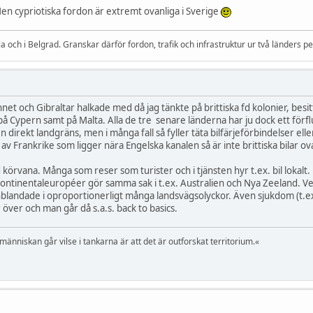
en cypriotiska fordon är extremt ovanliga i Sverige
a och i Belgrad. Granskar därför fordon, trafik och infrastruktur ur två länders pe
innet och Gibraltar halkade med då jag tänkte på brittiska fd kolonier, be
på Cypern samt på Malta. Alla de tre senare länderna har ju dock ett förfl
en direkt landgräns, men i många fall så fyller täta bilfärjeförbindelser e
l av Frankrike som ligger nära Engelska kanalen så är inte brittiska bilar ov
örvana. Många som reser som turister och i tjänsten hyr t.ex. bil lokalt
kontinentaleuropéer gör samma sak i t.ex. Australien och Nya Zeeland. Vet 
blandade i oproportionerligt många landsvägsolyckor. Även sjukdom (t.ex.
r över och man går då s.a.s. back to basics.
 människan går vilse i tankarna är att det är outforskat territorium.«