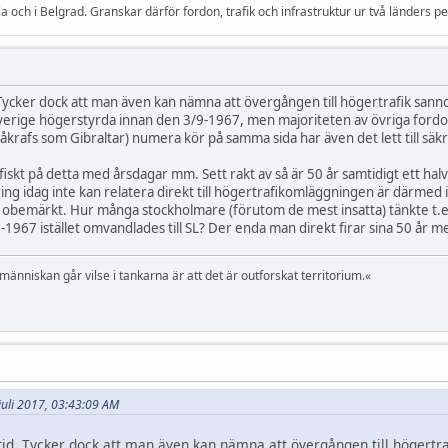
a och i Belgrad. Granskar därför fordon, trafik och infrastruktur ur två länders pe
 Tycker dock att man även kan nämna att övergången till högertrafik sannoli
Sverige högerstyrda innan den 3/9-1967, men majoriteten av övriga fordon
åkrafs som Gibraltar) numera kör på samma sida har även det lett till säkr
ofiskt på detta med årsdagar mm. Sett rakt av så är 50 år samtidigt ett ha
ring idag inte kan relatera direkt till högertrafikomläggningen är därmed i
obemärkt. Hur många stockholmare (förutom de mest insatta) tänkte t.ex.
/1-1967 istället omvandlades till SL? Der enda man direkt firar sina 50 år
 människan går vilse i tankarna är att det är outforskat territorium.«
 juli 2017, 03:43:09 AM
tid. Tycker dock att man även kan nämna att övergången till högertraf