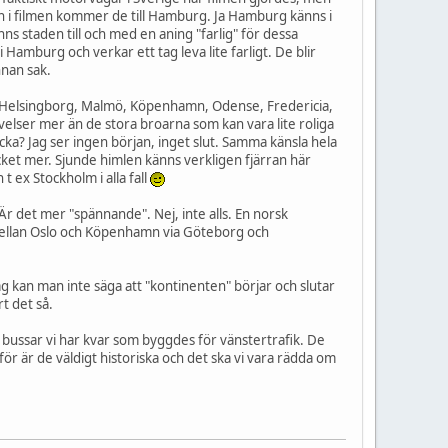
l in i filmen kommer de till Hamburg. Ja Hamburg känns i
ns staden till och med en aning "farlig" för dessa
i Hamburg och verkar ett tag leva lite farligt. De blir
nnan sak.
 Helsingborg, Malmö, Köpenhamn, Odense, Fredericia,
lser mer än de stora broarna som kan vara lite roliga
äcka? Jag ser ingen början, inget slut. Samma känsla hela
ycket mer. Sjunde himlen känns verkligen fjärran här
 ex Stockholm i alla fall
Är det mer "spännande". Nej, inte alls. En norsk
ra mellan Oslo och Köpenhamn via Göteborg och
ag kan man inte säga att "kontinenten" börjar och slutar
t det så.
e bussar vi har kvar som byggdes för vänstertrafik. De
för är de väldigt historiska och det ska vi vara rädda om