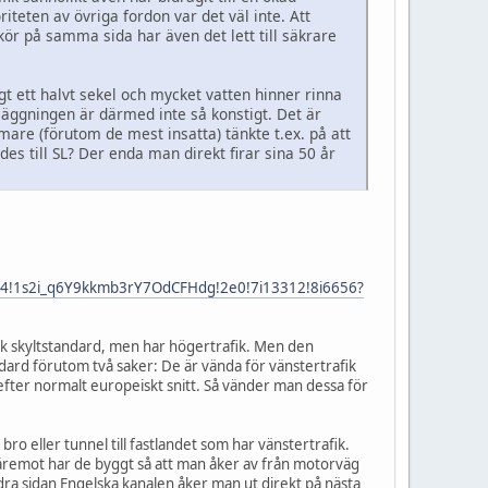
teten av övriga fordon var det väl inte. Att
ör på samma sida har även det lett till säkrare
gt ett halvt sekel och mycket vatten hinner rinna
mläggningen är därmed inte så konstigt. Det är
re (förutom de mest insatta) tänkte t.ex. på att
es till SL? Der enda man direkt firar sina 50 år
3m4!1s2i_q6Y9kkmb3rY7OdCFHdg!2e0!7i13312!8i6656?
isk skyltstandard, men har högertrafik. Men den
bdard förutom två saker: De är vända för vänstertrafik
efter normalt europeiskt snitt. Så vänder man dessa för
bro eller tunnel till fastlandet som har vänstertrafik.
Däremot har de byggt så att man åker av från motorväg
dra sidan Engelska kanalen åker man ut direkt på nästa