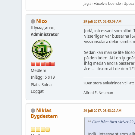
Jag är växelvis boende i Uppsal
Nico
29 juli 2017, 03:43:09 AM
Шумадинац
Jodå, intressant som alltid.
Administrator
Visserligen var bussarna i 
vissa insulära delar samt sm
Sedan kan man se lite filos
på den tiden. Att en tjugoå
ihåg medan andra passerar 
året... liksom att de den 1
Medlem
Inlägg: 5 919
»Den stora anledningen till att
Plats: Solna
Loggat
Alfred E. Neuman
Niklas
29 juli 2017, 05:43:22 AM
Bygdestam
Citat från: Nico skrivet 29
Jodå, intressant som all