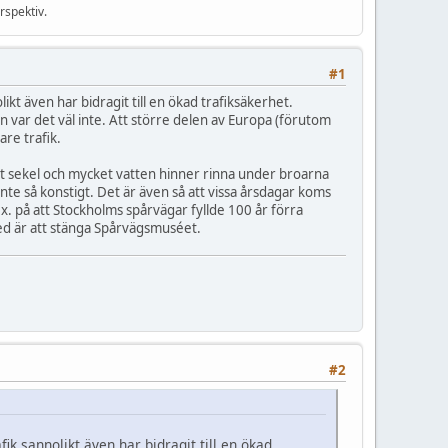
rspektiv.
#1
kt även har bidragit till en ökad trafiksäkerhet.
 var det väl inte. Att större delen av Europa (förutom
are trafik.
lvt sekel och mycket vatten hinner rinna under broarna
nte så konstigt. Det är även så att vissa årsdagar koms
 på att Stockholms spårvägar fyllde 100 år förra
 med är att stänga Spårvägsmuséet.
#2
ik sannolikt även har bidragit till en ökad