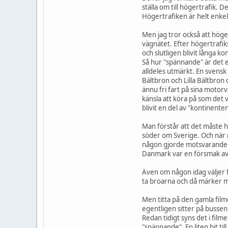
ställa om till högertrafik. 
Högertrafiken är helt enkelt
Men jag tror också att höge
vägnätet. Efter högertrafi
och slutligen blivit långa
Så hur "spännande" är det eg
alldeles utmärkt. En svens
Bältbron och Lilla Bältbron
ännu fri fart på sina moto
känsla att köra på som det v
blivit en del av "kontinente
Man förstår att det måste h
söder om Sverige. Och när 
någon gjorde motsvarande res
Danmark var en försmak av K
Även om någon idag väljer f
ta broarna och då märker man
Men titta på den gamla fil
egentligen sitter på busse
Redan tidigt syns det i film
"spännande". En liten bit ti