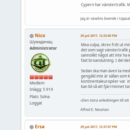
Cypern har vänstertrafik. M
Jag är växelvis boende i Uppsal
Nico
29 juli 2017, 12:23:00 PM
Шумадинац
Mea culpa, skrev fritt ut m
Administrator
det som sagt vänstertrafik 
sannolikt något att inte ha 
fast broanslutning. I del de
Sedan ska man även ta med k
gengäld inte är sällan som 
kontinentaleuropéer var in
Medlem
kan bli så att fjärrminnet ta
Inlägg: 5 919
Plats: Solna
»Den stora anledningen till att
Loggat
Alfred E. Neuman
Ersa
29 juli 2017, 12:37:07 PM