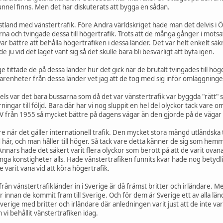
nel finns. Men det har diskuterats att bygga en sådan.
fastland med vänstertrafik. Före Andra världskriget hade man det delvis i
a och tvingade dessa till högertrafik. Trots att de många gånger i motsats
var bättre att behålla högertrafiken i dessa länder. Det var helt enkelt s
ju vid det laget vant sig så det skulle bara bli besvärligt att byta igen.
 tittade de på dessa länder hur det gick när de brutalt tvingades till hög
arenheter från dessa länder vet jag att de tog med sig inför omläggninge
 Dels var det bara bussarna som då det var vänstertrafik var byggda "rätt
ingar till följd. Bara där har vi nog sluppit en hel del olyckor tack vare o
PV från 1955 så mycket bättre på dagens vägar än den gjorde på de vägar
are när det gäller internationell trafik. Den mycket stora mängd utländsk
 här, och man håller till höger. Så tack vare detta känner de sig som he
nnars hade det säkert varit flera olyckor som berott på att de varit ovan
ga konstigheter alls. Hade vänstertrafiken funnits kvar hade nog betydli
 varit vana vid att köra högertrafik.
n vänstertrafikländer in i Sverige är då främst britter och irländare. Men 
r innan de kommit fram till Sverige. Och för dem är Sverige ett av alla lä
 Sverige med britter och irländare där anledningen varit just att de inte v
vi behållit vänstertrafiken idag.