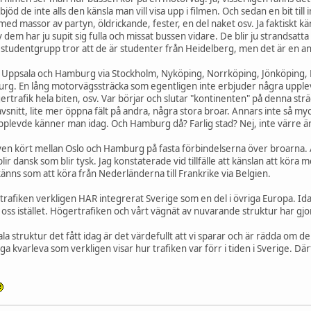
öd de inte alls den känsla man vill visa upp i filmen. Och sedan en bit til
ed massor av partyn, öldrickande, fester, en del naket osv. Ja faktiskt kän
 dem har ju supit sig fulla och missat bussen vidare. De blir ju strandsatta 
 studentgrupp tror att de är studenter från Heidelberg, men det är en a
n Uppsala och Hamburg via Stockholm, Nyköping, Norrköping, Jönköping,
rg. En lång motorvägssträcka som egentligen inte erbjuder några uppleve
gertrafik hela biten, osv. Var börjar och slutar "kontinenten" på denna str
avsnitt, lite mer öppna fält på andra, några stora broar. Annars inte så m
pplevde känner man idag. Och Hamburg då? Farlig stad? Nej, inte värre än t
n även kört mellan Oslo och Hamburg på fasta förbindelserna över broarna. 
lir dansk som blir tysk. Jag konstaterade vid tillfälle att känslan att kö
nns som att köra från Nederländerna till Frankrike via Belgien.
gertrafiken verkligen HAR integrerat Sverige som en del i övriga Europa. Id
oss istället. Högertrafiken och vårt vägnät av nuvarande struktur har gjor
a struktur det fått idag är det värdefullt att vi sparar och är rädda om d
ga kvarleva som verkligen visar hur trafiken var förr i tiden i Sverige. Där