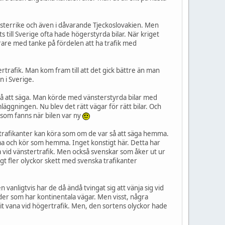
 Österrike och även i dåvarande Tjeckoslovakien. Men
 till Sverige ofta hade högerstyrda bilar. När kriget
äkrare med tanke på fördelen att ha trafik med
ertrafik. Man kom fram till att det gick bättre än man
n i Sverige.
" så att säga. Man körde med vänsterstyrda bilar med
mläggningen. Nu blev det rätt vägar för rätt bilar. Och
 som fanns när bilen var ny
a trafikanter kan köra som om de var så att säga hemma.
mma och kör som hemma. Inget konstigt här. Detta har
a vid vänstertrafik. Men också svenskar som åker ut ur
gt fler olyckor skett med svenska trafikanter
vanligtvis har de då ändå tvingat sig att vänja sig vid
nder som har kontinentala vägar. Men visst, några
arit vana vid högertrafik. Men, den sortens olyckor hade