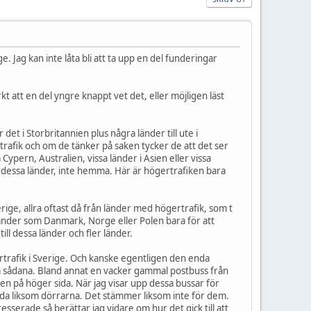
. Jag kan inte låta bli att ta upp en del funderingar
kt att en del yngre knappt vet det, eller möjligen läst
et i Storbritannien plus några länder till ute i
trafik och om de tänker på saken tycker de att det ser
 Cypern, Australien, vissa länder i Asien eller vissa
i dessa länder, inte hemma. Här är högertrafiken bara
rige, allra oftast då från länder med högertrafik, som t
 länder som Danmark, Norge eller Polen bara för att
till dessa länder och fler länder.
rtrafik i Sverige. Och kanske egentligen den enda
ågra sådana. Bland annat en vacker gammal postbuss från
en på höger sida. När jag visar upp dessa bussar för
l sida liksom dörrarna. Det stämmer liksom inte för dem.
esserade så berättar jag vidare om hur det gick till att