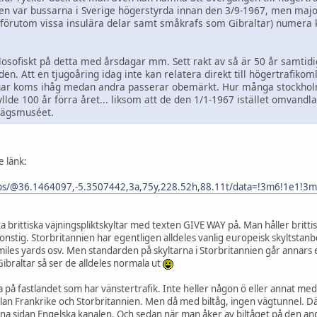
gen var bussarna i Sverige högerstyrda innan den 3/9-1967, men majori
(förutom vissa insulära delar samt småkrafs som Gibraltar) numera k
losofiskt på detta med årsdagar mm. Sett rakt av så är 50 år samtidi
en. Att en tjugoåring idag inte kan relatera direkt till högertrafiko
gar koms ihåg medan andra passerar obemärkt. Hur många stockholma
lde 100 år förra året... liksom att de den 1/1-1967 istället omvandlad
vägsmuséet.
e länk:
aps/@36.1464097,-5.3507442,3a,75y,228.52h,88.11t/data=!3m6!1e1!
a brittiska väjningspliktskyltar med texten GIVE WAY på. Man håller britt
konstig. Storbritannien har egentligen alldeles vanlig europeisk skyltstan
miles yards osv. Men standarden på skyltarna i Storbritannien går annars 
ibraltar så ser de alldeles normala ut
a på fastlandet som har vänstertrafik. Inte heller någon ö eller annat med 
ellan Frankrike och Storbritannien. Men då med biltåg, ingen vägtunnel. 
ena sidan Engelska kanalen. Och sedan när man åker av biltåget på den an