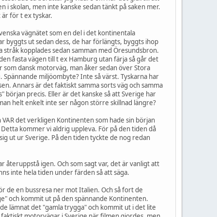
aken i skolan, men inte kanske sedan tänkt på saken mer.
är för t ex tyskar.
svenska vägnätet som en del i det kontinentala
 byggts ut sedan dess, de har förlängts, byggts ihop
ånga stråk kopplades sedan samman med Öresundsbron.
 den fasta vägen till t ex Hamburg utan färja så går det
ter som dansk motorväg, man åker sedan över Stora
g. Spännande miljöombyte? Inte så värst. Tyskarna har
nsen. Annars är det faktiskt samma sorts väg och samma
 början precis. Eller är det kanske så att Sverige har
 man helt enkelt inte ser någon större skillnad längre?
den VAR det verkligen Kontinenten som hade sin början
Detta kommer vi aldrig uppleva. För på den tiden då
 sig ut ur Sverige. På den tiden tyckte de nog redan
r återuppstå igen. Och som sagt var, det är vanligt att
nns inte hela tiden under färden så att säga.
 de en bussresa ner mot Italien. Och så fort de
rige" och kommit ut på den spännande Kontinenten.
 de lämnat det "gamla trygga" och kommit ut i det lite
et faktiskt motorvägar i Sverige när filmen gjordes, men