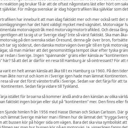
Den reaktion jag brukar få är att de oftast någonstans läst eller hört om s
 självklar. För många svenskar är idag högertrafiken lika självklar som det 
rtrafiken har inneburit att man idag faktiskt mer och mer också sett det 
ksomläggningen har det hänt väldigt mycket med vägnätet. Motorvägar har
 kontinentala motorvägsstråk med motorväg/motortrafikled. Och dessa l
entligen att ta sig ut ur Sverige idag? Inte så värst faktiskt. Ska man åka
k motorväg på den svenska sidan Öresund, denna går över bron, fortsät
 och tar sig söderut, den danska motorvägen övergår till en tysk motorvä
rvägar, så man märker att det genomsnittliga tempot ökar efter tyska grä
ar redan i Sverige. Ingen "spännande" gräns eller känsla av "kontinentens"
n" här? Så att det är därför en resa till Hamburg är så ointressant? För att
a varit en helt annan känsla att åka till t ex Hamburg ca 1960. På den ti
man åkte norrut och kom in i Sverige igen hade man lämnat Kontinenten. 
a så var det först vänstertrafik i Sverige. Sedan var det färja för att ta
ontinenten. Sedan färja vidare till Tyskland.
ärja istället för broarna så kommer ändå andra den känslan av olika världa
 faktiskt ingen början eller slut på "kontinenten" mer. Den finns eller fi
men Sjunde himlen från 1956 med Hasse Ekman och Sickan Carlsson. Där gör
n och lämnat Sverige märker man i filmen hur de lämnat det "trygga Sve
en att bussen kör på höger sida om vägen. Bara det ska visa symboliskt att
ll i filmen ser man hur bussen kör på en motorväg. Ja, visserligen fanns d