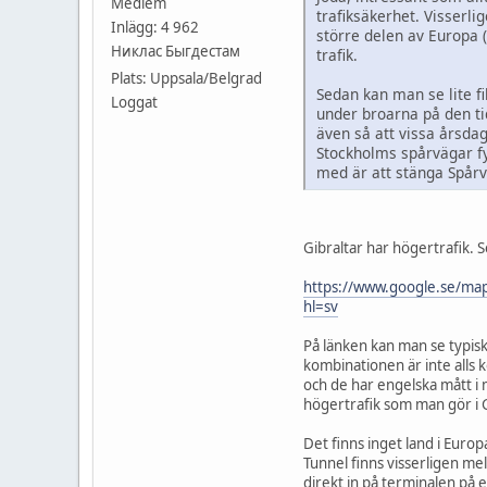
Medlem
trafiksäkerhet. Visserli
Inlägg: 4 962
större delen av Europa 
Никлас Быгдестам
trafik.
Plats: Uppsala/Belgrad
Sedan kan man se lite fi
Loggat
under broarna på den tid
även så att vissa årsda
Stockholms spårvägar fyl
med är att stänga Spår
Gibraltar har högertrafik. S
https://www.google.se/m
hl=sv
På länken kan man se typisk
kombinationen är inte alls 
och de har engelska mått i 
högertrafik som man gör i G
Det finns inget land i Europ
Tunnel finns visserligen m
direkt in på terminalen på 