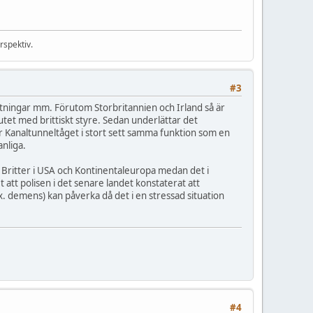
rspektiv.
#3
sittningar mm. Förutom Storbritannien och Irland så är
utet med brittiskt styre. Sedan underlättar det
ller Kanaltunneltåget i stort sett samma funktion som en
anliga.
. Britter i USA och Kontinentaleuropa medan det i
att polisen i det senare landet konstaterat att
 demens) kan påverka då det i en stressad situation
#4