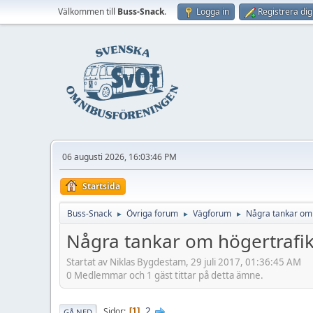
Välkommen till
Buss-Snack
.
Logga in
Registrera dig
06 augusti 2026, 16:03:46 PM
Startsida
Buss-Snack
Övriga forum
Vägforum
Några tankar om 
►
►
►
Några tankar om högertrafik
Startat av Niklas Bygdestam, 29 juli 2017, 01:36:45 AM
0 Medlemmar och 1 gäst tittar på detta ämne.
2
Sidor
1
GÅ NED