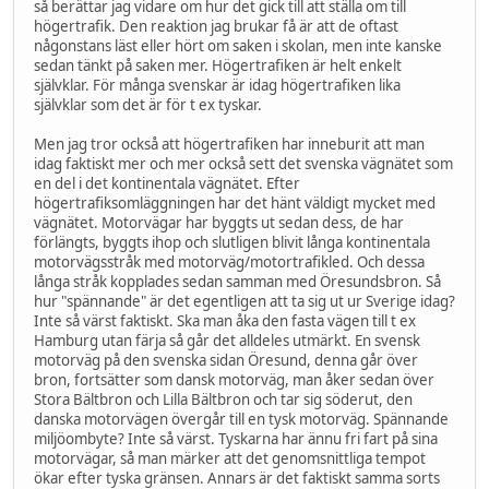
så berättar jag vidare om hur det gick till att ställa om till
högertrafik. Den reaktion jag brukar få är att de oftast
någonstans läst eller hört om saken i skolan, men inte kanske
sedan tänkt på saken mer. Högertrafiken är helt enkelt
självklar. För många svenskar är idag högertrafiken lika
självklar som det är för t ex tyskar.
Men jag tror också att högertrafiken har inneburit att man
idag faktiskt mer och mer också sett det svenska vägnätet som
en del i det kontinentala vägnätet. Efter
högertrafiksomläggningen har det hänt väldigt mycket med
vägnätet. Motorvägar har byggts ut sedan dess, de har
förlängts, byggts ihop och slutligen blivit långa kontinentala
motorvägsstråk med motorväg/motortrafikled. Och dessa
långa stråk kopplades sedan samman med Öresundsbron. Så
hur "spännande" är det egentligen att ta sig ut ur Sverige idag?
Inte så värst faktiskt. Ska man åka den fasta vägen till t ex
Hamburg utan färja så går det alldeles utmärkt. En svensk
motorväg på den svenska sidan Öresund, denna går över
bron, fortsätter som dansk motorväg, man åker sedan över
Stora Bältbron och Lilla Bältbron och tar sig söderut, den
danska motorvägen övergår till en tysk motorväg. Spännande
miljöombyte? Inte så värst. Tyskarna har ännu fri fart på sina
motorvägar, så man märker att det genomsnittliga tempot
ökar efter tyska gränsen. Annars är det faktiskt samma sorts