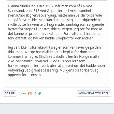
Ei anna fundering: Føre 1967, når man kom på E6 mot
Svinesund, eller E18 ved Ørje, eller en hvilkensomhelst
svensk/norsk grenseovergang, måtte man vel da forberede
seg på å bytte side. Man kan da tenke seg at nordgående bil
skulle bytte fra venste til høgre side, samtidig som sørgående
byttet fra høgre til venstre side av vegen. Jeg ser for meg at
det kunne bli problem i vekslingen. For hvilken bil hadde da
forkjørsrett, og hvilken hadde vikeplikt for den andre?
Jeg veit ikke hvilke vikepliktsregler som var i Sverige på den
tida, men i Norge har vi alltid hatt vikeplikt for dom som
kommer fra høgre. Så slik sett skulle bilen fra Norge måtte
vike. Sannsynligvis var vel E6 og E18 regulert som
forkjørsveger etter hvert, uten at jeg veit om det hadde noen
betydning ved grensepassering. Muligens ble forkjørsveg
oppevet før grensen.
2
Sidor
1
GÅ UPP
ANVÄNDARÅTGÄRDER