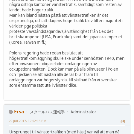
några östliga kantoner vänstertrafik, samtidigt som resten av
landet hade högertrafik.
Man kan ibland nästan påstå att vänstertrafiken är det
ursprungliga, och att dagens högertrafik blev till en majoritet i
världen pga politiska
protester/avståndstagande/självständighet från t.ex det
brittiska imperiet (USA, Frankrike) samt det japanska imperiet
(Korea, Taiwan m.fl.)
Polens regering hade redan beslutat att
högertrafikomläggning skulle ske under senhösten 1940, men
efter invasionen tidigarelades omläggningen av
ockupationsmakten. Dock kan man på alla bilmuseer i Polen
och Tjeckien se att nästan alla deras bilar fram till
omläggningen var högerstyrda, till skillnad från vi svenskar
som ensamma satt ute i vänster dike.
Ersa
スクールバス運転手
Administrator
29 juli 2017, 12:52:15 PM
#5
Ursprunget till vänstertrafiken (med häst) var väl att man då