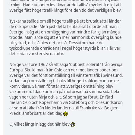
troligt. Hade unionen levt kvar är det alltså mycket troligt att
Sverige fått högertrafik långt före den tid det verkligen blev.
Tyskarna ställde om till högertrafik på ett brutalt sätt i länder
de ockuperade. Men just detta brutala sätt gjorde att man i
Sverige insåg att en omläggning var mindre farlig än många
trodde. Man lärde sig att en mer harmonisk övergång kunde
bli lyckad, och så blev det också. Dessutom hade de
tyskockuperade områdena i regel högerstyrda bilar. Här var
det redan vänsterstyrda bilar.
Norge var före 1967 så att säga "dubbelt isolerat" från övriga
Europa. Skulle man från Oslo och ner mot länder söder om
Sverige var det först omställning till vänstertrafik i Svinesund,
sedan färja omställning tillbaks till högertrafik igen innan de
kom vidare. Så man förstår att Sveriges omställning blev
välkommen. Idag kör man på motorväg på samma sida hela
vägen ner utan färja och allt. Så som jag sa förut. En färd
mellan Oslo och Köpenhamn via Göteborg och Öresundsbron
är som att åka från Nederländerna till Frankrike via Belgien.
Precis jämförbart är det idag
Oj vilket långt inlägg det här blev