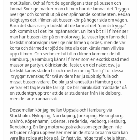
mot Italien. Och så fort de egentligen sitter på bussen och
lämnat Sverige märker man i filmen hur de lämnat det "trygga
Sverige" och kommit ut på den spännande Kontinenten. Redan
tidigt syns det i filmen att bussen kör på höger sida om vägen.
Bara det ska visa symboliskt att de lämnat det "gamla trygga"
och kommit ut i det lite "spännande". En liten bit till i filmen ser
man hur bussen kör på en motorväg. Ja, visserligen fanns det
faktiskt motorvägar i Sverige när filmen gjordes, men de var
korta och därmed erbjöd de inte alls den känsla man vill visa
upp i filmen. Och sedan en bit till in i filmen kommer de till
Hamburg. Ja Hamburg känns i filmen som en exotisk stad med
massor av partyn, öldrickande, fester, en del naket osv. Ja
faktiskt känns staden till och med en aning "farlig" för dessa
"trygga" svenskar, för två av dem har ju supit sig fulla och
missat bussen vidare. De blir ju strandsatta i Hamburg och
verkar ett tag leva lite farligt. De blir mirakulöst "räddade" då
en studentgrupp tror att de är studenter från Heidelberg,
men det är en annan sak.
Dessemellan kör jag mellan Uppsala och Hamburg via
Stockholm, Nyköping, Norrköping, Jönköping, Helsingborg,
Malmö, Köpenhamn, Odense, Fredericia, Padborg, Flesburg,
Rendsburg. En lång motorvägssträcka som egentligen inte
erbjuder några upplevelser mer än de stora broarna som kan
vara lite roliga att köra på. En fast väg, högertrafik hela biten,