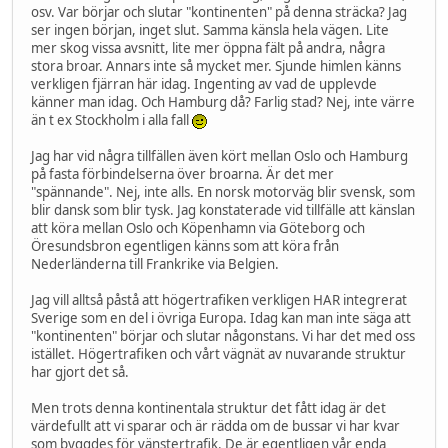
osv. Var börjar och slutar "kontinenten" på denna sträcka? Jag
ser ingen början, inget slut. Samma känsla hela vägen. Lite
mer skog vissa avsnitt, lite mer öppna fält på andra, några
stora broar. Annars inte så mycket mer. Sjunde himlen känns
verkligen fjärran här idag. Ingenting av vad de upplevde
känner man idag. Och Hamburg då? Farlig stad? Nej, inte värre
än t ex Stockholm i alla fall
Jag har vid några tillfällen även kört mellan Oslo och Hamburg
på fasta förbindelserna över broarna. Är det mer
"spännande". Nej, inte alls. En norsk motorväg blir svensk, som
blir dansk som blir tysk. Jag konstaterade vid tillfälle att känslan
att köra mellan Oslo och Köpenhamn via Göteborg och
Öresundsbron egentligen känns som att köra från
Nederländerna till Frankrike via Belgien.
Jag vill alltså påstå att högertrafiken verkligen HAR integrerat
Sverige som en del i övriga Europa. Idag kan man inte säga att
"kontinenten" börjar och slutar någonstans. Vi har det med oss
istället. Högertrafiken och vårt vägnät av nuvarande struktur
har gjort det så.
Men trots denna kontinentala struktur det fått idag är det
värdefullt att vi sparar och är rädda om de bussar vi har kvar
som byggdes för vänstertrafik. De är egentligen vår enda