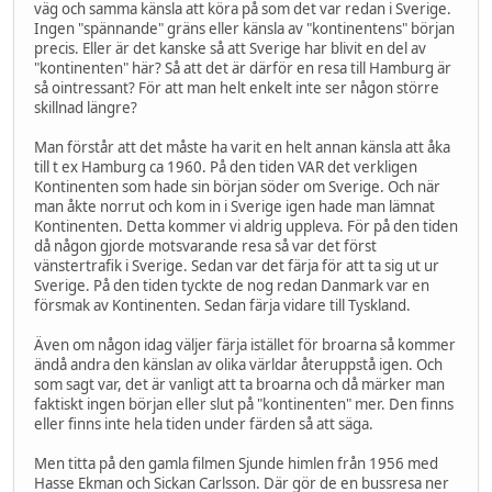
väg och samma känsla att köra på som det var redan i Sverige.
Ingen "spännande" gräns eller känsla av "kontinentens" början
precis. Eller är det kanske så att Sverige har blivit en del av
"kontinenten" här? Så att det är därför en resa till Hamburg är
så ointressant? För att man helt enkelt inte ser någon större
skillnad längre?
Man förstår att det måste ha varit en helt annan känsla att åka
till t ex Hamburg ca 1960. På den tiden VAR det verkligen
Kontinenten som hade sin början söder om Sverige. Och när
man åkte norrut och kom in i Sverige igen hade man lämnat
Kontinenten. Detta kommer vi aldrig uppleva. För på den tiden
då någon gjorde motsvarande resa så var det först
vänstertrafik i Sverige. Sedan var det färja för att ta sig ut ur
Sverige. På den tiden tyckte de nog redan Danmark var en
försmak av Kontinenten. Sedan färja vidare till Tyskland.
Även om någon idag väljer färja istället för broarna så kommer
ändå andra den känslan av olika världar återuppstå igen. Och
som sagt var, det är vanligt att ta broarna och då märker man
faktiskt ingen början eller slut på "kontinenten" mer. Den finns
eller finns inte hela tiden under färden så att säga.
Men titta på den gamla filmen Sjunde himlen från 1956 med
Hasse Ekman och Sickan Carlsson. Där gör de en bussresa ner