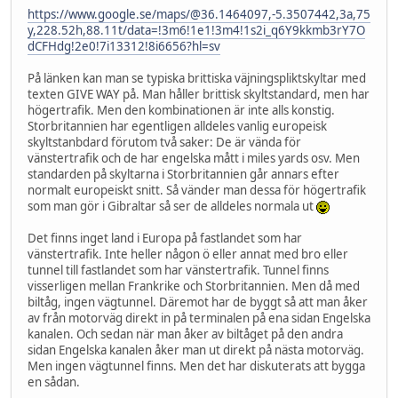
https://www.google.se/maps/@36.1464097,-5.3507442,3a,75
y,228.52h,88.11t/data=!3m6!1e1!3m4!1s2i_q6Y9kkmb3rY7O
dCFHdg!2e0!7i13312!8i6656?hl=sv
På länken kan man se typiska brittiska väjningspliktskyltar med
texten GIVE WAY på. Man håller brittisk skyltstandard, men har
högertrafik. Men den kombinationen är inte alls konstig.
Storbritannien har egentligen alldeles vanlig europeisk
skyltstanbdard förutom två saker: De är vända för
vänstertrafik och de har engelska mått i miles yards osv. Men
standarden på skyltarna i Storbritannien går annars efter
normalt europeiskt snitt. Så vänder man dessa för högertrafik
som man gör i Gibraltar så ser de alldeles normala ut
Det finns inget land i Europa på fastlandet som har
vänstertrafik. Inte heller någon ö eller annat med bro eller
tunnel till fastlandet som har vänstertrafik. Tunnel finns
visserligen mellan Frankrike och Storbritannien. Men då med
biltåg, ingen vägtunnel. Däremot har de byggt så att man åker
av från motorväg direkt in på terminalen på ena sidan Engelska
kanalen. Och sedan när man åker av biltåget på den andra
sidan Engelska kanalen åker man ut direkt på nästa motorväg.
Men ingen vägtunnel finns. Men det har diskuterats att bygga
en sådan.