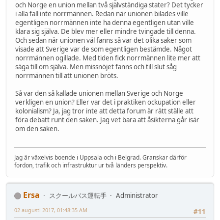
och Norge en union mellan två självständiga stater? Det tycker
i alla fall inte norrmännen. Redan när unionen bilades ville
egentligen norrmännen inte ha denna egentligen utan ville
klara sig själva. De blev mer eller mindre tvingade till denna.
Och sedan när unionen väl fanns så var det olika saker som
visade att Sverige var de som egentligen bestämde. Något
norrmännen ogillade. Med tiden fick norrmännen lite mer att
säga till om själva. Men missnöjet fanns och till slut såg
norrmännen till att unionen bröts.
Så var den så kallade unionen mellan Sverige och Norge
verkligen en union? Eller var det i praktiken ockupation eller
kolonialism? Ja, jag tror inte att detta forum är rätt ställe att
föra debatt runt den saken. Jag vet bara att åsikterna går isär
om den saken.
Jag är växelvis boende i Uppsala och i Belgrad. Granskar därför
fordon, trafik och infrastruktur ur två länders perspektiv.
Ersa
スクールバス運転手
Administrator
02 augusti 2017, 01:48:35 AM
#11