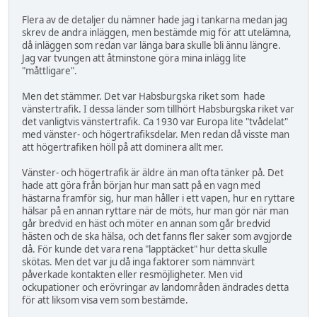
Flera av de detaljer du nämner hade jag i tankarna medan jag
skrev de andra inläggen, men bestämde mig för att utelämna,
då inläggen som redan var länga bara skulle bli ännu längre.
Jag var tvungen att åtminstone göra mina inlägg lite
"måttligare".
Men det stämmer. Det var Habsburgska riket som hade
vänstertrafik. I dessa länder som tillhört Habsburgska riket var
det vanligtvis vänstertrafik. Ca 1930 var Europa lite "tvådelat"
med vänster- och högertrafiksdelar. Men redan då visste man
att högertrafiken höll på att dominera allt mer.
Vänster- och högertrafik är äldre än man ofta tänker på. Det
hade att göra från början hur man satt på en vagn med
hästarna framför sig, hur man håller i ett vapen, hur en ryttare
hälsar på en annan ryttare när de möts, hur man gör när man
går bredvid en häst och möter en annan som går bredvid
hästen och de ska hälsa, och det fanns fler saker som avgjorde
då. För kunde det vara rena "lapptäcket" hur detta skulle
skötas. Men det var ju då inga faktorer som nämnvärt
påverkade kontakten eller resmöjligheter. Men vid
ockupationer och erövringar av landområden ändrades detta
för att liksom visa vem som bestämde.