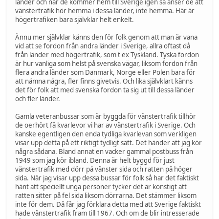
länder och när de kommer hem till Sverige igen så anser de att
vänstertrafik hör hemma i dessa länder, inte hemma. Här är
högertrafiken bara självklar helt enkelt.
Ännu mer självklar känns den för folk genom att man är vana
vid att se fordon från andra länder i Sverige, allra oftast då
från länder med högertrafik, som t ex Tyskland. Tyska fordon
är hur vanliga som helst på svenska vägar, liksom fordon från
flera andra länder som Danmark, Norge eller Polen bara för
att nämna några, fler finns givetvis. Och lika självklart känns
det för folk att med svenska fordon ta sig ut till dessa länder
och fler länder.
Gamla veteranbussar som är byggda för vänstertrafik tillhör
de oerhört få kvarlevor vi har av vänstertrafik i Sverige. Och
kanske egentligen den enda tydliga kvarlevan som verkligen
visar upp detta på ett riktigt tydligt sätt. Det händer att jag kör
några sådana. Bland annat en vacker gammal postbuss från
1949 som jag kör ibland. Denna är helt byggd för just
vänstertrafik med dörr på vänster sida och ratten på höger
sida. När jag visar upp dessa bussar för folk så har det faktiskt
hänt att speciellt unga personer tycker det är konstigt att
ratten sitter på fel sida liksom dörrarna. Det stämmer liksom
inte för dem. Då får jag förklara detta med att Sverige faktiskt
hade vänstertrafik fram till 1967. Och om de blir intresserade