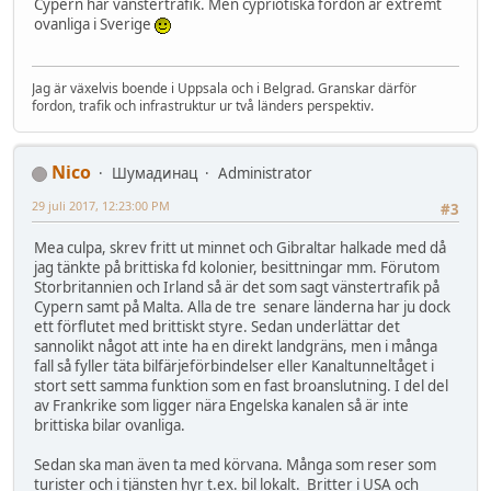
Cypern har vänstertrafik. Men cypriotiska fordon är extremt
ovanliga i Sverige
Jag är växelvis boende i Uppsala och i Belgrad. Granskar därför
fordon, trafik och infrastruktur ur två länders perspektiv.
Nico
Шумадинац
Administrator
29 juli 2017, 12:23:00 PM
#3
Mea culpa, skrev fritt ut minnet och Gibraltar halkade med då
jag tänkte på brittiska fd kolonier, besittningar mm. Förutom
Storbritannien och Irland så är det som sagt vänstertrafik på
Cypern samt på Malta. Alla de tre senare länderna har ju dock
ett förflutet med brittiskt styre. Sedan underlättar det
sannolikt något att inte ha en direkt landgräns, men i många
fall så fyller täta bilfärjeförbindelser eller Kanaltunneltåget i
stort sett samma funktion som en fast broanslutning. I del del
av Frankrike som ligger nära Engelska kanalen så är inte
brittiska bilar ovanliga.
Sedan ska man även ta med körvana. Många som reser som
turister och i tjänsten hyr t.ex. bil lokalt. Britter i USA och