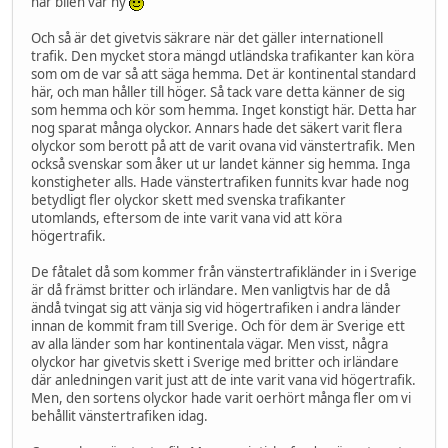
när bilen var ny
Och så är det givetvis säkrare när det gäller internationell
trafik. Den mycket stora mängd utländska trafikanter kan köra
som om de var så att säga hemma. Det är kontinental standard
här, och man håller till höger. Så tack vare detta känner de sig
som hemma och kör som hemma. Inget konstigt här. Detta har
nog sparat många olyckor. Annars hade det säkert varit flera
olyckor som berott på att de varit ovana vid vänstertrafik. Men
också svenskar som åker ut ur landet känner sig hemma. Inga
konstigheter alls. Hade vänstertrafiken funnits kvar hade nog
betydligt fler olyckor skett med svenska trafikanter
utomlands, eftersom de inte varit vana vid att köra
högertrafik.
De fåtalet då som kommer från vänstertrafikländer in i Sverige
är då främst britter och irländare. Men vanligtvis har de då
ändå tvingat sig att vänja sig vid högertrafiken i andra länder
innan de kommit fram till Sverige. Och för dem är Sverige ett
av alla länder som har kontinentala vägar. Men visst, några
olyckor har givetvis skett i Sverige med britter och irländare
där anledningen varit just att de inte varit vana vid högertrafik.
Men, den sortens olyckor hade varit oerhört många fler om vi
behållit vänstertrafiken idag.