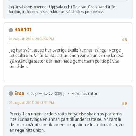
Jag är växelvis boende i Uppsala och i Belgrad. Granskar därför
fordon, trafik och infrastruktur ur två länders perspektiv.
BSB101
01 augusti 2017, 20:35:06 PM
#8
Jag har svårt att se hur Sverige skulle kunnat "tvinga" Norge
att ställa om. Vi får tänkta att unionen var en union mellan två
självständiga stater där man hade gemensam politik på visa
områden.
Ersa
スクールバス運転手
Administrator
01 augusti 2017, 20:43:51 PM
#9
Precis. I en union i ordets rätta betydelse ska en av parterna
inte kunna tvinga en annan part till underkastelse. Annars är
det mera något som liknar en ockupation eller kolonialism, än
en regelrätt union.