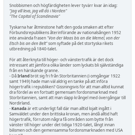
Snobbismen och högfärdigheten lever tyvärr kvar än idag:
"Jag vill leva, jag vill dö i Norden"
"The Capital of Scandinavia"
Tyskarna har åtminstone haft den goda smaken att efter
Förbundsrepublikens återinförande av nationalsången 1952
inte använda frasen
"Von der Maas bis an die Memel, von der
Etsch bis an den Belt"
som syftade på det stortyska rikets
utbredning på 1840-talet.
För att återknyta till höger- och vänstertrafik är det dock
intressant att jämföra olika länder som lyckats bli självständiga
från en härskande granne.
- Då
Irland
bröt sig fri från Storbritannien (i omgångar 1922
samt 1949) hade man väl aldrig en tanke på att införa
högertrafik i republiken? Gissningsvis för att man alltid kunnat
dra fördel av en fortsatt gemensam fordonsmarknad med
Storbritannien, samt att man slapp krångel med övergångar till
Nordirland.
-
Kanada
är ett underligt fall där man alltid lojalt ingått i
Samväldet under den brittiska kronan, men ändå alltid haft
högertrafik, förrutom några få områden som bytte från
vänster till höger under det tidiga 1920-talet, långt innan
bilismen och den gemensamma fordonsmarknaden med USA