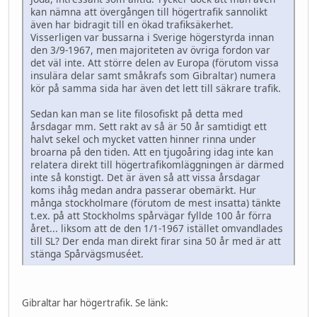
kan nämna att övergången till högertrafik sannolikt
även har bidragit till en ökad trafiksäkerhet.
Visserligen var bussarna i Sverige högerstyrda innan
den 3/9-1967, men majoriteten av övriga fordon var
det väl inte. Att större delen av Europa (förutom vissa
insulära delar samt småkrafs som Gibraltar) numera
kör på samma sida har även det lett till säkrare trafik.
Sedan kan man se lite filosofiskt på detta med
årsdagar mm. Sett rakt av så är 50 år samtidigt ett
halvt sekel och mycket vatten hinner rinna under
broarna på den tiden. Att en tjugoåring idag inte kan
relatera direkt till högertrafikomläggningen är därmed
inte så konstigt. Det är även så att vissa årsdagar
koms ihåg medan andra passerar obemärkt. Hur
många stockholmare (förutom de mest insatta) tänkte
t.ex. på att Stockholms spårvägar fyllde 100 år förra
året... liksom att de den 1/1-1967 istället omvandlades
till SL? Der enda man direkt firar sina 50 år med är att
stänga Spårvägsmuséet.
Gibraltar har högertrafik. Se länk: