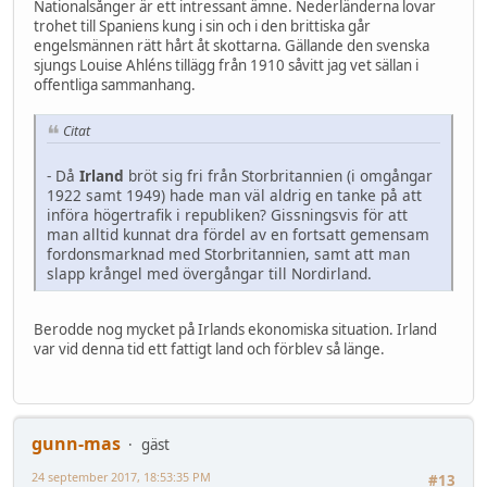
Nationalsånger är ett intressant ämne. Nederländerna lovar
trohet till Spaniens kung i sin och i den brittiska går
engelsmännen rätt hårt åt skottarna. Gällande den svenska
sjungs Louise Ahléns tillägg från 1910 såvitt jag vet sällan i
offentliga sammanhang.
Citat
- Då
Irland
bröt sig fri från Storbritannien (i omgångar
1922 samt 1949) hade man väl aldrig en tanke på att
införa högertrafik i republiken? Gissningsvis för att
man alltid kunnat dra fördel av en fortsatt gemensam
fordonsmarknad med Storbritannien, samt att man
slapp krångel med övergångar till Nordirland.
Berodde nog mycket på Irlands ekonomiska situation. Irland
var vid denna tid ett fattigt land och förblev så länge.
gunn-mas
gäst
24 september 2017, 18:53:35 PM
#13