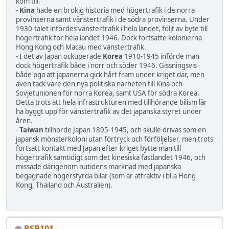
kom till.
-
Kina
hade en brokig historia med högertrafik i de norra
provinserna samt vänstertrafik i de södra provinserna. Under
1930-talet infördes vänstertrafik i hela landet, följt av byte till
högertrafik för hela landet 1946. Dock fortsatte kolonierna
Hong Kong och Macau med vänstertrafik.
- I det av Japan ockuperade
Korea
1910-1945 införde man
dock högertrafik både i norr och söder 1946. Gissningsvis
både pga att japanerna gick hårt fram under kriget där, men
även tack vare den nya politiska närheten till Kina och
Sovjetunionen för norra Korea, samt USA för södra Korea.
Detta trots att hela infrastrukturen med tillhörande bilism lär
ha byggt upp för vänstertrafik av det japanska styret under
åren.
-
Taiwan
tillhörde Japan 1895-1945, och skulle drivas som en
japansk mönsterkoloni utan förtryck och förföljelser, men trots
fortsatt kontakt med Japan efter kriget bytte man till
högertrafik samtidigt som det kinesiska fastlandet 1946, och
missade därigenom nutidens marknad med japanska
begagnade högerstyrda bilar (som är attraktiv i bl.a Hong
Kong, Thailand och Australien).
BSB101