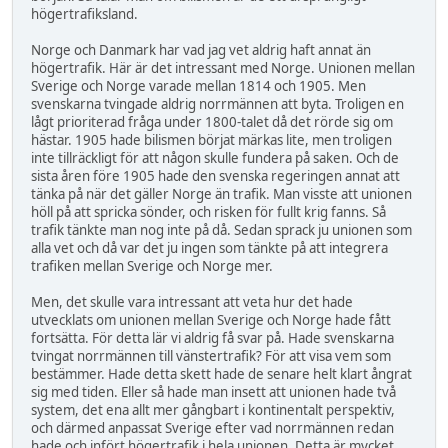
högertrafiksland.
Norge och Danmark har vad jag vet aldrig haft annat än
högertrafik. Här är det intressant med Norge. Unionen mellan
Sverige och Norge varade mellan 1814 och 1905. Men
svenskarna tvingade aldrig norrmännen att byta. Troligen en
lågt prioriterad fråga under 1800-talet då det rörde sig om
hästar. 1905 hade bilismen börjat märkas lite, men troligen
inte tillräckligt för att någon skulle fundera på saken. Och de
sista åren före 1905 hade den svenska regeringen annat att
tänka på när det gäller Norge än trafik. Man visste att unionen
höll på att spricka sönder, och risken för fullt krig fanns. Så
trafik tänkte man nog inte på då. Sedan sprack ju unionen som
alla vet och då var det ju ingen som tänkte på att integrera
trafiken mellan Sverige och Norge mer.
Men, det skulle vara intressant att veta hur det hade
utvecklats om unionen mellan Sverige och Norge hade fått
fortsätta. För detta lär vi aldrig få svar på. Hade svenskarna
tvingat norrmännen till vänstertrafik? För att visa vem som
bestämmer. Hade detta skett hade de senare helt klart ångrat
sig med tiden. Eller så hade man insett att unionen hade två
system, det ena allt mer gångbart i kontinentalt perspektiv,
och därmed anpassat Sverige efter vad norrmännen redan
hade och infört högertrafik i hela unionen. Detta är mycket