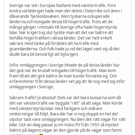
Sverige var sist i Europas fastland med vänstertrafik. Före
Andra världskriget hade man det delvis i Österrike och även i
dåvarande Tjeckoslovakien. Men tyskarna ockuperade
länderna och tvingade dessa till högertrafik. Trots att de
många gånger i motsats till Sverige ofta hade högerstyrda
bilar. När kriget tog slut tyckte man att det var bättre att
behålla högertrafiken i dessa länder. Det var helt enkelt
säkrare med tanke på fördelen att ha trafik med
grannländerna. Och folk hade ju vid det laget vant sig så det
skulle bara bli besvärligt att byta igen.
Inför omläggningen i Sverige tittade de på dessa länder hur
det gick när de brutalt tvingades till högertrafik. Man kom
fram till att det gick bättre än man kunde förvänta sig. Och
erfarenheter från dessa länder vet jag att de tog med sig inför
omläggningen i Sverige.
Säkrare trafik? Ja absolut! Dels var det bara bussarna som då
det var vänstertrafik var byggda "rätt" så att säga. Man körde
med vänsterstyrda bilar med farligare och svårare
omkörningar till följd. Bara där har vi nog sluppit en hel del
olyckor tack vare omläggningen. Nu blev det rätt vägar för rätt
bilar. Och än idag passar ju en Volvo PV från 1955 så mycket
bättre på dagens vägar än den gjorde på de vägar som fanns