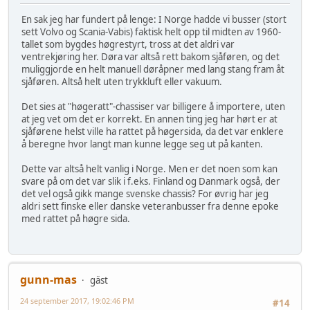
En sak jeg har fundert på lenge: I Norge hadde vi busser (stort
sett Volvo og Scania-Vabis) faktisk helt opp til midten av 1960-
tallet som bygdes høgrestyrt, tross at det aldri var
ventrekjøring her. Døra var altså rett bakom sjåføren, og det
muliggjorde en helt manuell døråpner med lang stang fram åt
sjåføren. Altså helt uten trykkluft eller vakuum.
Det sies at "høgeratt"-chassiser var billigere å importere, uten
at jeg vet om det er korrekt. En annen ting jeg har hørt er at
sjåførene helst ville ha rattet på høgersida, da det var enklere
å beregne hvor langt man kunne legge seg ut på kanten.
Dette var altså helt vanlig i Norge. Men er det noen som kan
svare på om det var slik i f.eks. Finland og Danmark også, der
det vel også gikk mange svenske chassis? For øvrig har jeg
aldri sett finske eller danske veteranbusser fra denne epoke
med rattet på høgre sida.
gunn-mas
gäst
24 september 2017, 19:02:46 PM
#14