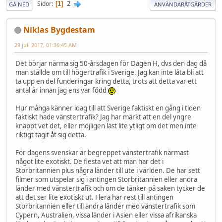
2
Sidor
1
GÅ NED
ANVÄNDARÅTGÄRDER
Niklas Bygdestam
29 juli 2017, 01:36:45 AM
Det börjar närma sig 50-årsdagen för Dagen H, dvs den dag då
man ställde om till högertrafik i Sverige. Jag kan inte låta bli att
ta upp en del funderingar kring detta, trots att detta var ett
antal år innan jag ens var född
Hur många känner idag till att Sverige faktiskt en gång i tiden
faktiskt hade vänstertrafik? Jag har märkt att en del yngre
knappt vet det, eller möjligen läst lite ytligt om det men inte
riktigt tagit åt sig detta.
För dagens svenskar är begreppet vänstertrafik närmast
något lite exotiskt. De flesta vet att man har det i
Storbritannien plus några länder till ute i världen. De har sett
filmer som utspelar sig i antingen Storbritannien eller andra
länder med vänstertrafik och om de tänker på saken tycker de
att det ser lite exotiskt ut. Flera har rest till antingen
Storbritannien eller till andra länder med vänstertrafik som
Cypern, Australien, vissa länder i Asien eller vissa afrikanska