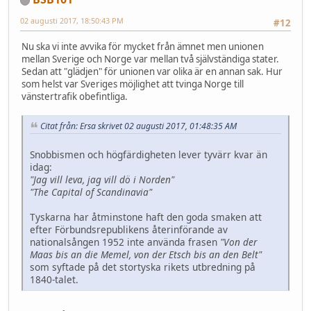
02 augusti 2017, 18:50:43 PM
#12
Nu ska vi inte avvika för mycket från ämnet men unionen
mellan Sverige och Norge var mellan två självständiga stater.
Sedan att "glädjen" för unionen var olika är en annan sak. Hur
som helst var Sveriges möjlighet att tvinga Norge till
vänstertrafik obefintliga.
Citat från: Ersa skrivet 02 augusti 2017, 01:48:35 AM
Snobbismen och högfärdigheten lever tyvärr kvar än
idag:
"Jag vill leva, jag vill dö i Norden"
"The Capital of Scandinavia"
Tyskarna har åtminstone haft den goda smaken att
efter Förbundsrepublikens återinförande av
nationalsången 1952 inte använda frasen
"Von der
Maas bis an die Memel, von der Etsch bis an den Belt"
som syftade på det stortyska rikets utbredning på
1840-talet.