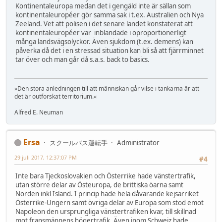
Kontinentaleuropa medan det i gengäld inte är sällan som
kontinentaleuropéer gör samma sak i t.ex. Australien och Nya
Zeeland. Vet att polisen i det senare landet konstaterat att
kontinentaleuropéer var inblandade i oproportionerligt
många landsvägsolyckor. Även sjukdom (t.ex. demens) kan
påverka då det i en stressad situation kan bli så att fjärrminnet
tar över och man går då s.a.s. back to basics.
»Den stora anledningen till att människan går vilse i tankarna är att
det är outforskat territorium.«
Alfred E. Neuman
Ersa
スクールバス運転手
Administrator
29 juli 2017, 12:37:07 PM
#4
Inte bara Tjeckoslovakien och Österrike hade vänstertrafik,
utan större delar av Östeuropa, de brittiska öarna samt
Norden inkl Island. I princip hade hela dåvarande kejsarriket
Österrike-Ungern samt övriga delar av Europa som stod emot
Napoleon den ursprungliga vänstertrafiken kvar, till skillnad
mot fransmännens högertrafik. Även inom Schweiz hade