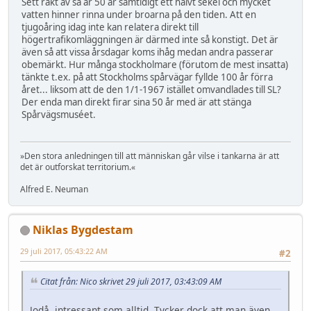
Sett rakt av så är 50 år samtidigt ett halvt sekel och mycket
vatten hinner rinna under broarna på den tiden. Att en
tjugoåring idag inte kan relatera direkt till
högertrafikomläggningen är därmed inte så konstigt. Det är
även så att vissa årsdagar koms ihåg medan andra passerar
obemärkt. Hur många stockholmare (förutom de mest insatta)
tänkte t.ex. på att Stockholms spårvägar fyllde 100 år förra
året... liksom att de den 1/1-1967 istället omvandlades till SL?
Der enda man direkt firar sina 50 år med är att stänga
Spårvägsmuséet.
»Den stora anledningen till att människan går vilse i tankarna är att
det är outforskat territorium.«
Alfred E. Neuman
Niklas Bygdestam
29 juli 2017, 05:43:22 AM
#2
Citat från: Nico skrivet 29 juli 2017, 03:43:09 AM
Jodå, intressant som alltid. Tycker dock att man även