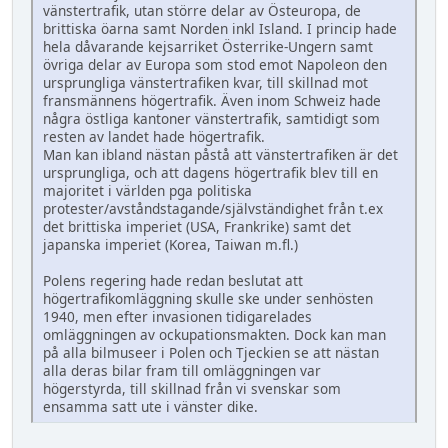
vänstertrafik, utan större delar av Östeuropa, de
brittiska öarna samt Norden inkl Island. I princip hade
hela dåvarande kejsarriket Österrike-Ungern samt
övriga delar av Europa som stod emot Napoleon den
ursprungliga vänstertrafiken kvar, till skillnad mot
fransmännens högertrafik. Även inom Schweiz hade
några östliga kantoner vänstertrafik, samtidigt som
resten av landet hade högertrafik.
Man kan ibland nästan påstå att vänstertrafiken är det
ursprungliga, och att dagens högertrafik blev till en
majoritet i världen pga politiska
protester/avståndstagande/självständighet från t.ex
det brittiska imperiet (USA, Frankrike) samt det
japanska imperiet (Korea, Taiwan m.fl.)
Polens regering hade redan beslutat att
högertrafikomläggning skulle ske under senhösten
1940, men efter invasionen tidigarelades
omläggningen av ockupationsmakten. Dock kan man
på alla bilmuseer i Polen och Tjeckien se att nästan
alla deras bilar fram till omläggningen var
högerstyrda, till skillnad från vi svenskar som
ensamma satt ute i vänster dike.