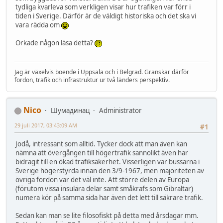
tydliga kvarleva som verkligen visar hur trafiken var förr i
tiden i Sverige. Därför är de väldigt historiska och det ska vi
vara rädda om
Orkade någon läsa detta?
Jag är växelvis boende i Uppsala och i Belgrad. Granskar därför
fordon, trafik och infrastruktur ur två länders perspektiv.
Nico
Шумадинац
Administrator
29 juli 2017, 03:43:09 AM
#1
Jodå, intressant som alltid. Tycker dock att man även kan
nämna att övergången till högertrafik sannolikt även har
bidragit till en ökad trafiksäkerhet. Visserligen var bussarna i
Sverige högerstyrda innan den 3/9-1967, men majoriteten av
övriga fordon var det väl inte. Att större delen av Europa
(förutom vissa insulära delar samt småkrafs som Gibraltar)
numera kör på samma sida har även det lett till säkrare trafik.
Sedan kan man se lite filosofiskt på detta med årsdagar mm.