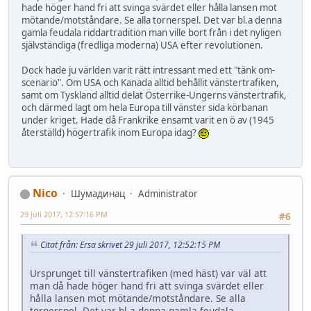
hade höger hand fri att svinga svärdet eller hålla lansen mot
mötande/motståndare. Se alla tornerspel. Det var bl.a denna
gamla feudala riddartradition man ville bort från i det nyligen
självständiga (fredliga moderna) USA efter revolutionen.
Dock hade ju världen varit rätt intressant med ett "tänk om-
scenario". Om USA och Kanada alltid behållit vänstertrafiken,
samt om Tyskland alltid delat Österrike-Ungerns vänstertrafik,
och därmed lagt om hela Europa till vänster sida körbanan
under kriget. Hade då Frankrike ensamt varit en ö av (1945
återställd) högertrafik inom Europa idag?
Nico
Шумадинац
Administrator
29 juli 2017, 12:57:16 PM
#6
Citat från: Ersa skrivet 29 juli 2017, 12:52:15 PM
Ursprunget till vänstertrafiken (med häst) var väl att
man då hade höger hand fri att svinga svärdet eller
hålla lansen mot mötande/motståndare. Se alla
tornerspel. Det var bl.a denna gamla feudala