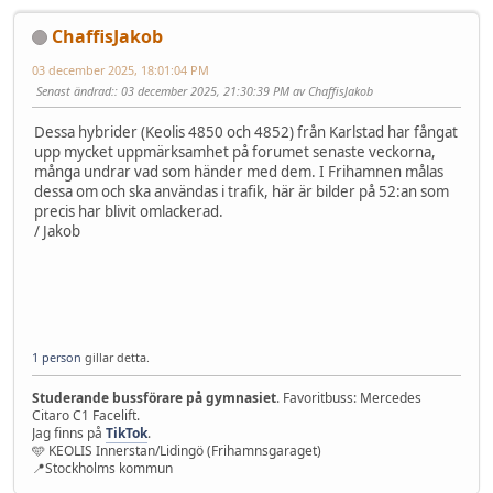
ChaffisJakob
03 december 2025, 18:01:04 PM
Senast ändrad:
: 03 december 2025, 21:30:39 PM av ChaffisJakob
Dessa hybrider (Keolis 4850 och 4852) från Karlstad har fångat
upp mycket uppmärksamhet på forumet senaste veckorna,
många undrar vad som händer med dem. I Frihamnen målas
dessa om och ska användas i trafik, här är bilder på 52:an som
precis har blivit omlackerad.
/ Jakob
1 person
gillar detta.
Studerande bussförare på gymnasiet
. Favoritbuss: Mercedes
Citaro C1 Facelift.
Jag finns på
TikTok
.
🩵 KEOLIS Innerstan/Lidingö (Frihamnsgaraget)
📍Stockholms kommun