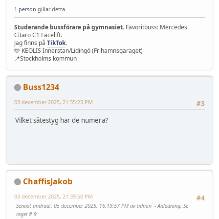
1 person
gillar detta.
Studerande bussförare på gymnasiet
. Favoritbuss: Mercedes
Citaro C1 Facelift.
Jag finns på
TikTok
.
🩵 KEOLIS Innerstan/Lidingö (Frihamnsgaraget)
📍Stockholms kommun
Buss1234
03 december 2025, 21:35:23 PM
#3
Vilket sätestyg har de numera?
ChaffisJakob
03 december 2025, 21:39:50 PM
#4
Senast ändrad:
: 05 december 2025, 16:19:57 PM av admin
Anledning
: Se
regel # 9