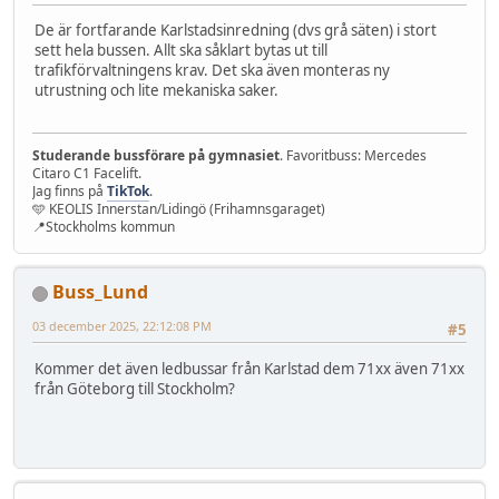
De är fortfarande Karlstadsinredning (dvs grå säten) i stort
sett hela bussen. Allt ska såklart bytas ut till
trafikförvaltningens krav. Det ska även monteras ny
utrustning och lite mekaniska saker.
Studerande bussförare på gymnasiet
. Favoritbuss: Mercedes
Citaro C1 Facelift.
Jag finns på
TikTok
.
🩵 KEOLIS Innerstan/Lidingö (Frihamnsgaraget)
📍Stockholms kommun
Buss_Lund
03 december 2025, 22:12:08 PM
#5
Kommer det även ledbussar från Karlstad dem 71xx även 71xx
från Göteborg till Stockholm?