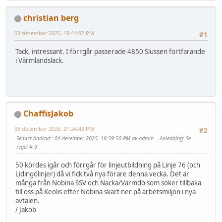
christian berg
03 december 2025, 19:44:02 PM
#1
Tack, intressant. I förrgår passerade 4850 Slussen fortfarande
i Värmlandslack.
ChaffisJakob
03 december 2025, 21:24:43 PM
#2
Senast ändrad:
: 04 december 2025, 18:39:50 PM av admin
Anledning
: Se
regel # 9
50 kördes igår och förrgår för linjeutbildning på Linje 76 (och
Lidingölinjer) då vi fick två nya förare denna vecka. Det är
många från Nobina SSV och Nacka/Värmdö som söker tillbaka
till oss på Keolis efter Nobina skärt ner på arbetsmiljön i nya
avtalen.
/ Jakob