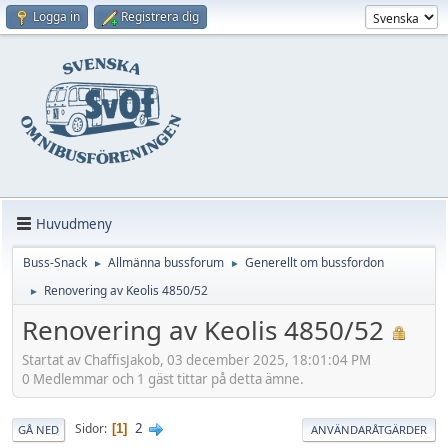
Logga in
Registrera dig
Huvudmeny
Buss-Snack
Allmänna bussforum
Generellt om bussfordon
►
►
Renovering av Keolis 4850/52
►
Renovering av Keolis 4850/52
Startat av ChaffisJakob, 03 december 2025, 18:01:04 PM
0 Medlemmar och 1 gäst tittar på detta ämne.
2
Sidor
1
GÅ NED
ANVÄNDARÅTGÄRDER