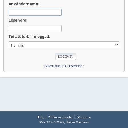
Användarnamn:
Lösenord:
Tid att förbli inloggad:
Glömt bort ditt lösenord?
|
|
Hjälp
Villkor och regler
Gå upp ▲
,
SMF 2.1.6 © 2025
Simple Machines