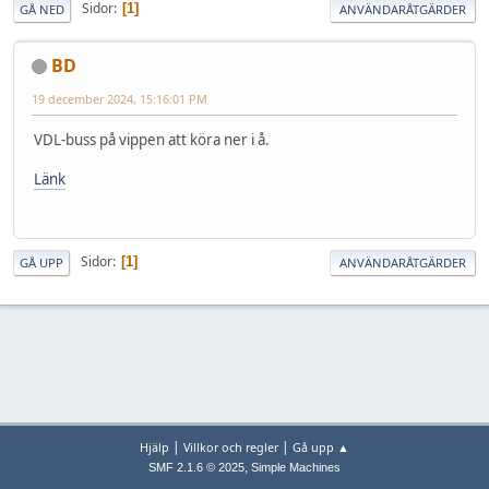
Sidor
1
GÅ NED
ANVÄNDARÅTGÄRDER
BD
19 december 2024, 15:16:01 PM
VDL-buss på vippen att köra ner i å.
Länk
Sidor
1
GÅ UPP
ANVÄNDARÅTGÄRDER
|
|
Hjälp
Villkor och regler
Gå upp ▲
,
SMF 2.1.6 © 2025
Simple Machines