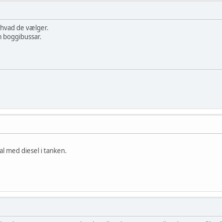
e hvad de vælger.
 boggibussar.
al med diesel i tanken.