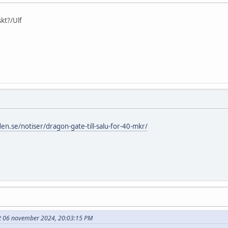
kt?/Ulf
en.se/notiser/dragon-gate-till-salu-for-40-mkr/
ivet 06 november 2024, 20:03:15 PM