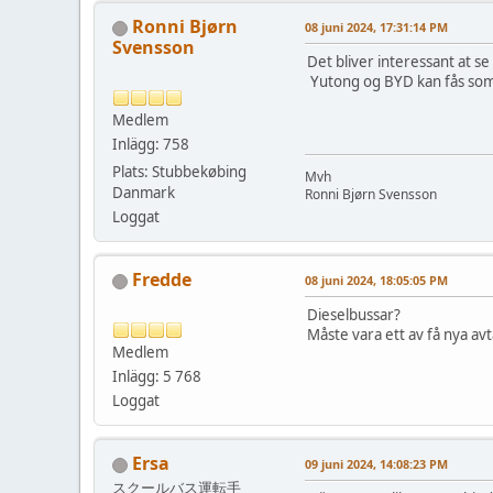
Ronni Bjørn
08 juni 2024, 17:31:14 PM
Svensson
Det bliver interessant at s
Yutong og BYD kan fås som
Medlem
Inlägg: 758
Plats: Stubbekøbing
Mvh
Danmark
Ronni Bjørn Svensson
Loggat
Fredde
08 juni 2024, 18:05:05 PM
Dieselbussar?
Måste vara ett av få nya avt
Medlem
Inlägg: 5 768
Loggat
Ersa
09 juni 2024, 14:08:23 PM
スクールバス運転手