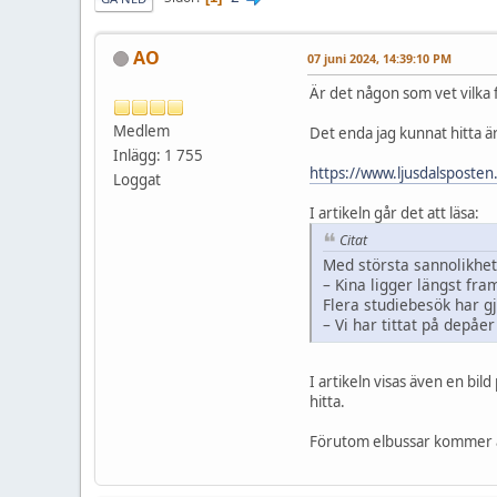
AO
07 juni 2024, 14:39:10 PM
Är det någon som vet vilka f
Medlem
Det enda jag kunnat hitta är 
Inlägg: 1 755
https://www.ljusdalsposten
Loggat
I artikeln går det att läsa:
Citat
Med största sannolikhet
– Kina ligger längst fra
Flera studiebesök har gj
– Vi har tittat på depåe
I artikeln visas även en bi
hitta.
Förutom elbussar kommer äv