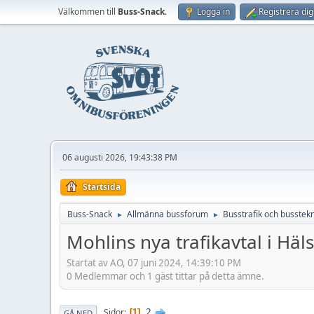
Välkommen till
Buss-Snack
.
Logga in
Registrera dig
06 augusti 2026, 19:43:38 PM
Startsida
Buss-Snack
Allmänna bussforum
Busstrafik och busstekn
►
►
Mohlins nya trafikavtal i Hä
Startat av AO, 07 juni 2024, 14:39:10 PM
0 Medlemmar och 1 gäst tittar på detta ämne.
2
Sidor
1
GÅ NED