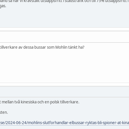
land så har vi kravställt utsläppsfritt i stadstrafik och till 75% utsläppsfr
gas.
r tillverkare av dessa bussar som Mohlin tänkt ha?
t mellan två kinesiska och en polsk tillverkare.
sten.
se/2024-06-24/mohlins-slutforhandlar-elbussar-ryktas-bli-spioner-at-kina