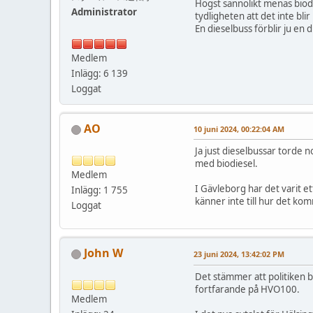
Högst sannolikt menas biodi
Administrator
tydligheten att det inte blir
En dieselbuss förblir ju en 
Medlem
Inlägg: 6 139
Loggat
AO
10 juni 2024, 00:22:04 AM
Ja just dieselbussar torde 
med biodiesel.
Medlem
I Gävleborg har det varit e
Inlägg: 1 755
känner inte till hur det kom
Loggat
John W
23 juni 2024, 13:42:02 PM
Det stämmer att politiken be
fortfarande på HVO100.
Medlem