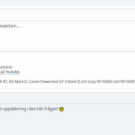
i matchen...
 kamera!
 på Youtube
.
och R7, 6D Mark II, Canon Powershot G7 X Mark II och Sony RX100M3 och RX100M
n uppdatering i den här frågan?