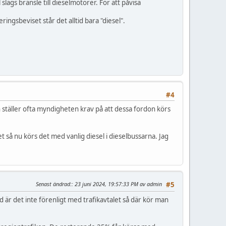
ags bränsle till dieselmotorer. För att påvisa
ringsbeviset står det alltid bara "diesel".
#4
n ställer ofta myndigheten krav på att dessa fordon körs
 så nu körs det med vanlig diesel i dieselbussarna. Jag
Senast ändrad:
: 23 juni 2024, 19:57:33 PM av admin
#5
nd är det inte förenligt med trafikavtalet så där kör man