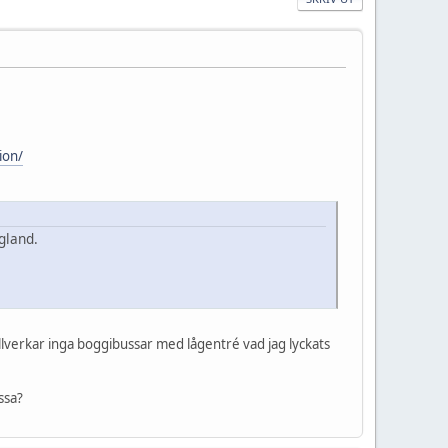
ion/
gland.
.
lverkar inga boggibussar med lågentré vad jag lyckats
ssa?