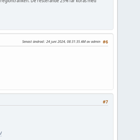
itt i regiontrafiken. De resterande 25% får köras med
Senast ändrad:
: 24 juni 2024, 08:31:35 AM av admin
#6
#7
/