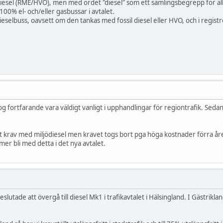
esel (RME/HVO), men med ordet "diesel" som ett samlingsbegrepp för all sl
 100% el- och/eller gasbussar i avtalet.
dieselbuss, oavsett om den tankas med fossil diesel eller HVO, och i registre
nog fortfarande vara väldigt vanligt i upphandlingar för regiontrafik. Seda
tt krav med miljödiesel men kravet togs bort pga höga kostnader förra året
mer bli med detta i det nya avtalet.
slutade att övergå till diesel Mk1 i trafikavtalet i Hälsingland. I Gästrikla