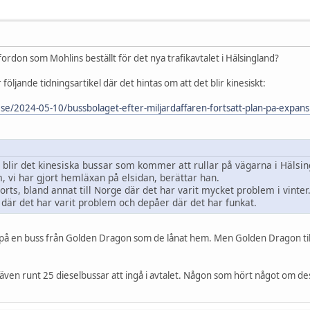
ordon som Mohlins beställt för det nya trafikavtalet i Hälsingland?
följande tidningsartikel där det hintas om att det blir kinesiskt:
.se/2024-05-10/bussbolaget-efter-miljardaffaren-fortsatt-plan-pa-expans
 blir det kinesiska bussar som kommer att rullar på vägarna i Hälsin
m, vi har gjort hemläxan på elsidan, berättar han.
orts, bland annat till Norge där det har varit mycket problem i vinter
r där det har varit problem och depåer där det har funkat.
ld på en buss från Golden Dragon som de lånat hem. Men Golden Dragon til
en runt 25 dieselbussar att ingå i avtalet. Någon som hört något om de