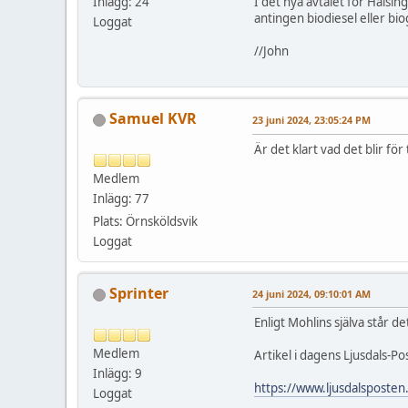
Inlägg: 24
I det nya avtalet för Hälsing
antingen biodiesel eller bio
Loggat
//John
Samuel KVR
23 juni 2024, 23:05:24 PM
Är det klart vad det blir fö
Medlem
Inlägg: 77
Plats: Örnsköldsvik
Loggat
Sprinter
24 juni 2024, 09:10:01 AM
Enligt Mohlins själva står de
Medlem
Artikel i dagens Ljusdals-Po
Inlägg: 9
https://www.ljusdalsposten.
Loggat