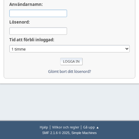
Användarnamn:
Lösenord:
Tid att förbli inloggad:
Glömt bort ditt lösenord?
|
|
Hjälp
Villkor och regler
Gå upp ▲
,
SMF 2.1.6 © 2025
Simple Machines