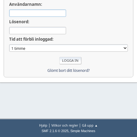
Användarnamn:
Lösenord:
Tid att förbli inloggad:
Glömt bort ditt lösenord?
|
|
Hjälp
Villkor och regler
Gå upp ▲
,
SMF 2.1.6 © 2025
Simple Machines