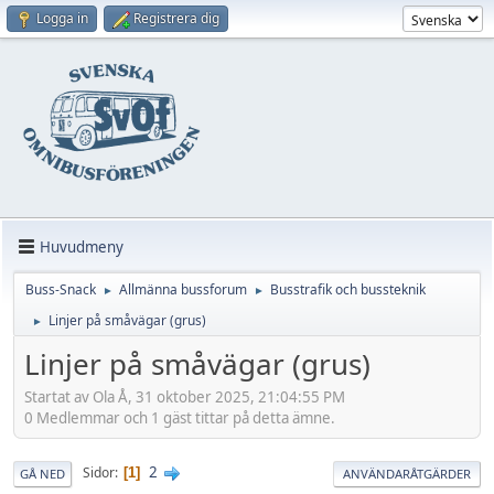
Logga in
Registrera dig
Huvudmeny
Buss-Snack
Allmänna bussforum
Busstrafik och bussteknik
►
►
Linjer på småvägar (grus)
►
Linjer på småvägar (grus)
Startat av Ola Å, 31 oktober 2025, 21:04:55 PM
0 Medlemmar och 1 gäst tittar på detta ämne.
2
Sidor
1
GÅ NED
ANVÄNDARÅTGÄRDER