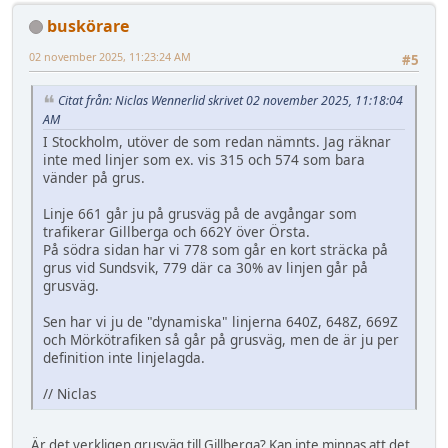
buskörare
02 november 2025, 11:23:24 AM
#5
Citat från: Niclas Wennerlid skrivet 02 november 2025, 11:18:04
AM
I Stockholm, utöver de som redan nämnts. Jag räknar
inte med linjer som ex. vis 315 och 574 som bara
vänder på grus.
Linje 661 går ju på grusväg på de avgångar som
trafikerar Gillberga och 662Y över Örsta.
På södra sidan har vi 778 som går en kort sträcka på
grus vid Sundsvik, 779 där ca 30% av linjen går på
grusväg.
Sen har vi ju de "dynamiska" linjerna 640Z, 648Z, 669Z
och Mörkötrafiken så går på grusväg, men de är ju per
definition inte linjelagda.
// Niclas
Är det verkligen grusväg till Gillberga? Kan inte minnas att det