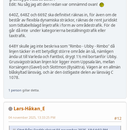
Edit: Nu såg jag att den redan var omnämnd ovan!
640Z, 648Z och 669Z ska definitivt räknas in, för även om de
består av flexibla dynamiska sträckor, räknas de rent juridiskt
som tidtabellslagd linjetrafik i form av områdestrafik. För de
går då inte under kategorierna beställningstrafik eller
taxitrafik.
648Y skulle jag inte beskriva som "Rimbo - Ubby - Rimbo" då
linjen täcker in ett betydligt större område än så, nämligen
ända ut till Varleda och Fantbol, drygt 1½ mil bortanför Ubby.
Grusvägssträckan linjen kör ligger inom Uppsala län, mellan
Korsängen (Gavel) och Slottmon (Bysättra). Vägen är en allmän
blåskyltad länsväg, och är den östligaste delen av länsväg C
1078.
1 person
gillar detta.
Lars-Håkan_E
04 november 2025, 13:33:25 PM
#12