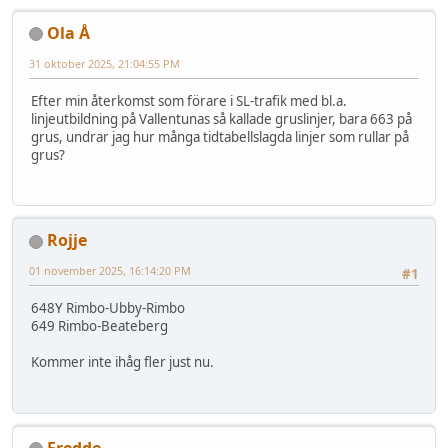
Ola Å
31 oktober 2025, 21:04:55 PM
Efter min återkomst som förare i SL-trafik med bl.a.
linjeutbildning på Vallentunas så kallade gruslinjer, bara 663 på
grus, undrar jag hur många tidtabellslagda linjer som rullar på
grus?
Rojje
01 november 2025, 16:14:20 PM
#1
648Y Rimbo-Ubby-Rimbo
649 Rimbo-Beateberg
Kommer inte ihåg fler just nu.
Fredde