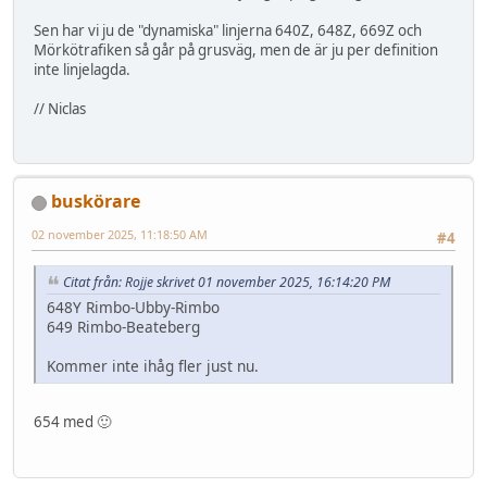
Sen har vi ju de "dynamiska" linjerna 640Z, 648Z, 669Z och
Mörkötrafiken så går på grusväg, men de är ju per definition
inte linjelagda.
// Niclas
buskörare
02 november 2025, 11:18:50 AM
#4
Citat från: Rojje skrivet 01 november 2025, 16:14:20 PM
648Y Rimbo-Ubby-Rimbo
649 Rimbo-Beateberg
Kommer inte ihåg fler just nu.
654 med 🙂