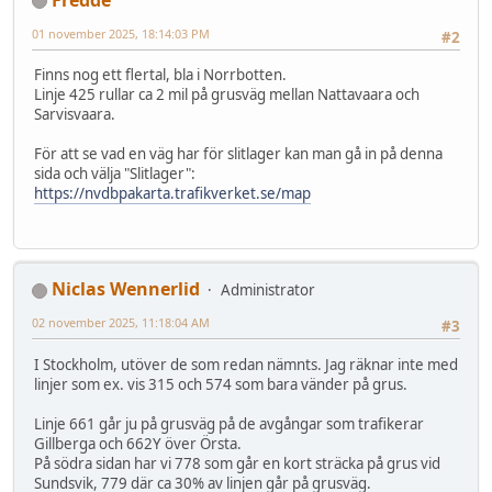
01 november 2025, 18:14:03 PM
#2
Finns nog ett flertal, bla i Norrbotten.
Linje 425 rullar ca 2 mil på grusväg mellan Nattavaara och
Sarvisvaara.
För att se vad en väg har för slitlager kan man gå in på denna
sida och välja "Slitlager":
https://nvdbpakarta.trafikverket.se/map
Niclas Wennerlid
Administrator
02 november 2025, 11:18:04 AM
#3
I Stockholm, utöver de som redan nämnts. Jag räknar inte med
linjer som ex. vis 315 och 574 som bara vänder på grus.
Linje 661 går ju på grusväg på de avgångar som trafikerar
Gillberga och 662Y över Örsta.
På södra sidan har vi 778 som går en kort sträcka på grus vid
Sundsvik, 779 där ca 30% av linjen går på grusväg.