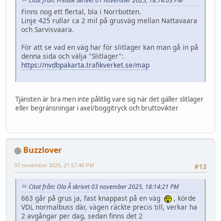
Citat från: Fredde skrivet 01 november 2025, 18:14:03 PM
Finns nog ett flertal, bla i Norrbotten.
Linje 425 rullar ca 2 mil på grusväg mellan Nattavaara
och Sarvisvaara.
För att se vad en väg har för slitlager kan man gå in på
denna sida och välja "Slitlager":
https://nvdbpakarta.trafikverket.se/map
Tjänsten är bra men inte pålitlig vare sig när det gäller slitlager
eller begränsningar i axel/boggitryck och bruttovikter
Buzzlover
07 november 2025, 21:57:46 PM
#13
Citat från: Ola Å skrivet 03 november 2025, 18:14:21 PM
663 går på grus ja, fast knappast på en väg
, körde
VDL normalbuss där, vägen räckte precis till, verkar ha
2 avgångar per dag, sedan finns det 2