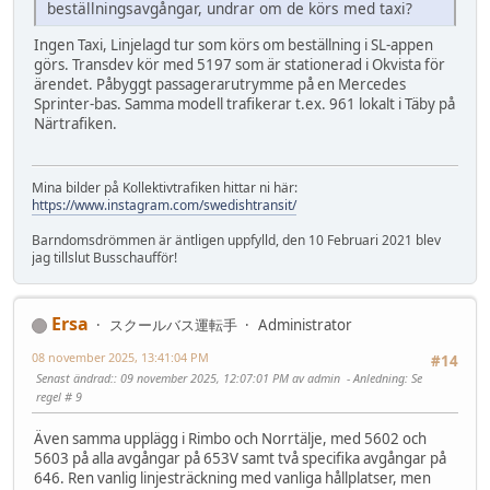
beställningsavgångar, undrar om de körs med taxi?
Ingen Taxi, Linjelagd tur som körs om beställning i SL-appen
görs. Transdev kör med 5197 som är stationerad i Okvista för
ärendet. Påbyggt passagerarutrymme på en Mercedes
Sprinter-bas. Samma modell trafikerar t.ex. 961 lokalt i Täby på
Närtrafiken.
Mina bilder på Kollektivtrafiken hittar ni här:
https://www.instagram.com/swedishtransit/
Barndomsdrömmen är äntligen uppfylld, den 10 Februari 2021 blev
jag tillslut Busschaufför!
Ersa
スクールバス運転手
Administrator
08 november 2025, 13:41:04 PM
#14
Senast ändrad:
: 09 november 2025, 12:07:01 PM av admin
Anledning
: Se
regel # 9
Även samma upplägg i Rimbo och Norrtälje, med 5602 och
5603 på alla avgångar på 653V samt två specifika avgångar på
646. Ren vanlig linjesträckning med vanliga hållplatser, men