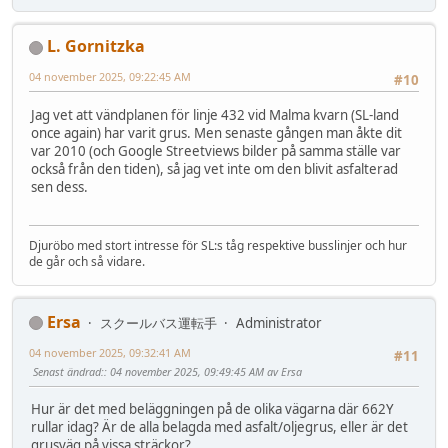
L. Gornitzka
04 november 2025, 09:22:45 AM
#10
Jag vet att vändplanen för linje 432 vid Malma kvarn (SL-land
once again) har varit grus. Men senaste gången man åkte dit
var 2010 (och Google Streetviews bilder på samma ställe var
också från den tiden), så jag vet inte om den blivit asfalterad
sen dess.
Djuröbo med stort intresse för SL:s tåg respektive busslinjer och hur
de går och så vidare.
Ersa
スクールバス運転手
Administrator
04 november 2025, 09:32:41 AM
#11
Senast ändrad:
: 04 november 2025, 09:49:45 AM av Ersa
Hur är det med beläggningen på de olika vägarna där 662Y
rullar idag? Är de alla belagda med asfalt/oljegrus, eller är det
grusväg på vissa sträckor?