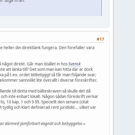
er utgå ifrån.
#17
inte heller din direktlänk fungera. Den förefaller vara
å något direkt. Går man istället in hos
Svensk
kte att länka till? Det som man kan hitta där är dock
ka på t.ex. ordet
tätbebyggt
så får man följande svar;
kommer sannolikt lite överallt i diverse föreskrifter.
llande till detta med bälteskraven så skulle det då
och inte enbart lokalt. Någon sådan föreskrift verkar
6), 10 kap. 1 och 9 §§. Speciellt den senare (citat
lig och klart definierad rent juridiskt... vilket var
s har därmed jämförbart vägnät och bebyggelse.«