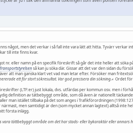
a stycke är ju i sak den allmänna tolkningen som även polisen förefall
finns något, men det verkar i så fall inte vara lätt att hitta. Tyvärr verkar 
ar till inte finns kvar.
ot nr. eller namn på en specifik föreskrift så går det inte heller att söka p
 Transportstyrelsen
så kan ju söka där. Gissar att det var den sidan du försö
er att man ganska klart vet vad man letar efter. Försöker man fritextsö
erade ett för stort sökresultat. Var god precisera din sökning.«
Ordet före
föreskrifter (LTF:er) just lokala, dvs. utfärdas per kommun osv. men i förhå
ig definition av tätbebyggt område, som då även är nationellt täckande 
 faller man istället tillbaka på det som anges i Trafikförordningen (1998:127
rmast, men samtidigt är den (som mycket annan lagtext) alltså inte helt tyd
itt första inlägg.
as vara tättbebyggt område om det har stads- eller bykaraktär eller annar