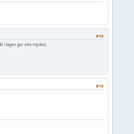
#18
r i lagen ger inte mycket.
#19