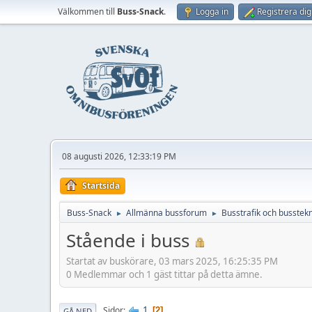
Välkommen till
Buss-Snack
.
Logga in
Registrera dig
08 augusti 2026, 12:33:19 PM
Startsida
Buss-Snack
Allmänna bussforum
Busstrafik och busstekn
►
►
Stående i buss
Startat av buskörare, 03 mars 2025, 16:25:35 PM
0 Medlemmar och 1 gäst tittar på detta ämne.
1
Sidor
2
GÅ NED