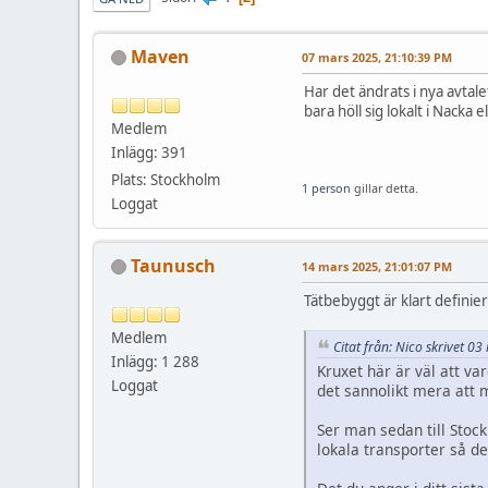
Maven
07 mars 2025, 21:10:39 PM
Har det ändrats i nya avtale
bara höll sig lokalt i Nacka
Medlem
Inlägg: 391
Plats: Stockholm
1 person
gillar detta.
Loggat
Taunusch
14 mars 2025, 21:01:07 PM
Tätbebyggt är klart definier
Medlem
Citat från: Nico skrivet 0
Inlägg: 1 288
Kruxet här är väl att va
Loggat
det sannolikt mera att 
Ser man sedan till Stoc
lokala transporter så de