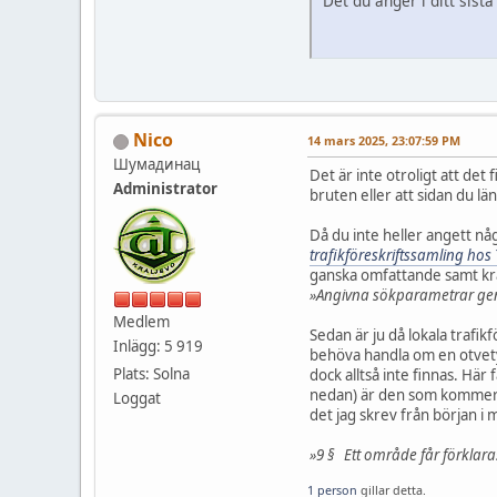
Det du anger i ditt sist
Nico
14 mars 2025, 23:07:59 PM
Шумадинац
Det är inte otroligt att det 
Administrator
bruten eller att sidan du länk
Då du inte heller angett någ
trafikföreskriftssamling hos
ganska omfattande samt kräv
»Angivna sökparametrar gener
Medlem
Sedan är ju då lokala trafik
Inlägg: 5 919
behöva handla om en otvetyd
Plats: Solna
dock alltså inte finnas. Här
nedan) är den som kommer nä
Loggat
det jag skrev från början i m
»9 § Ett område får förklar
1 person
gillar detta.