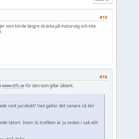
#15
linjer som körde längre sträcka på motorväg och inte
r.
#16
på
www.stfs.se
för den som gillar sådant.
ade rent juridiskt? Vad gäller det senare så blir
de tätort. Inom SL-trafiken är ju sedan i sak allt