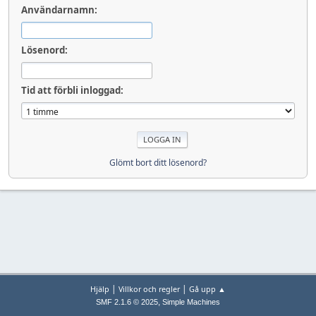
Användarnamn:
Lösenord:
Tid att förbli inloggad:
Glömt bort ditt lösenord?
|
|
Hjälp
Villkor och regler
Gå upp ▲
,
SMF 2.1.6 © 2025
Simple Machines