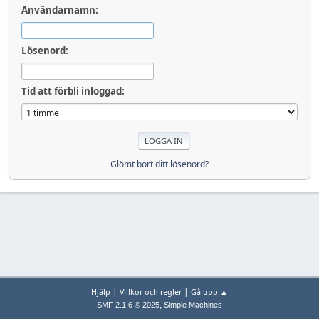
Användarnamn:
Lösenord:
Tid att förbli inloggad:
Glömt bort ditt lösenord?
|
|
Hjälp
Villkor och regler
Gå upp ▲
,
SMF 2.1.6 © 2025
Simple Machines