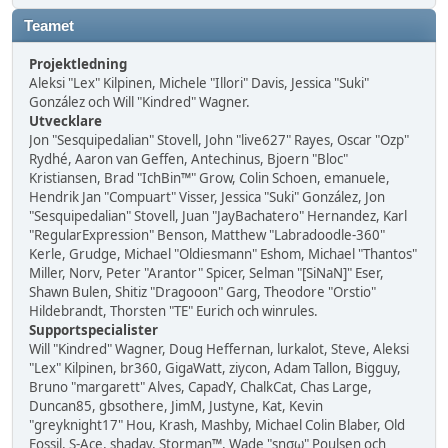
Teamet
Projektledning
Aleksi "Lex" Kilpinen, Michele "Illori" Davis, Jessica "Suki"
González och Will "Kindred" Wagner.
Utvecklare
Jon "Sesquipedalian" Stovell, John "live627" Rayes, Oscar "Ozp"
Rydhé, Aaron van Geffen, Antechinus, Bjoern "Bloc"
Kristiansen, Brad "IchBin™" Grow, Colin Schoen, emanuele,
Hendrik Jan "Compuart" Visser, Jessica "Suki" González, Jon
"Sesquipedalian" Stovell, Juan "JayBachatero" Hernandez, Karl
"RegularExpression" Benson, Matthew "Labradoodle-360"
Kerle, Grudge, Michael "Oldiesmann" Eshom, Michael "Thantos"
Miller, Norv, Peter "Arantor" Spicer, Selman "[SiNaN]" Eser,
Shawn Bulen, Shitiz "Dragooon" Garg, Theodore "Orstio"
Hildebrandt, Thorsten "TE" Eurich och winrules.
Supportspecialister
Will "Kindred" Wagner, Doug Heffernan, lurkalot, Steve, Aleksi
"Lex" Kilpinen, br360, GigaWatt, ziycon, Adam Tallon, Bigguy,
Bruno "margarett" Alves, CapadY, ChalkCat, Chas Large,
Duncan85, gbsothere, JimM, Justyne, Kat, Kevin
"greyknight17" Hou, Krash, Mashby, Michael Colin Blaber, Old
Fossil, S-Ace, shadav, Storman™, Wade "sησω" Poulsen och