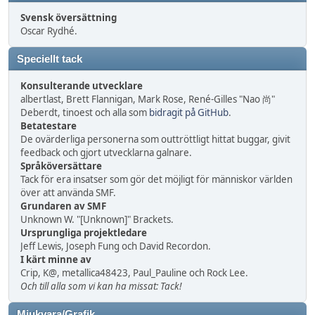
Svensk översättning
Oscar Rydhé.
Speciellt tack
Konsulterande utvecklare
albertlast, Brett Flannigan, Mark Rose, René-Gilles "Nao 尚"
Deberdt, tinoest och alla som
bidragit på GitHub
.
Betatestare
De ovärderliga personerna som outtröttligt hittat buggar, givit
feedback och gjort utvecklarna galnare.
Språköversättare
Tack för era insatser som gör det möjligt för människor världen
över att använda SMF.
Grundaren av SMF
Unknown W. "[Unknown]" Brackets.
Ursprungliga projektledare
Jeff Lewis, Joseph Fung och David Recordon.
I kärt minne av
Crip, K@, metallica48423, Paul_Pauline och Rock Lee.
Och till alla som vi kan ha missat: Tack!
Mjukvara/Grafik