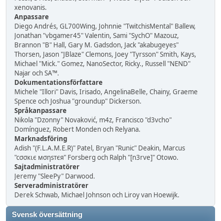
xenovanis.
Anpassare
Diego Andrés, GL700Wing, Johnnie "TwitchisMental" Ballew,
Jonathan "vbgamer45" Valentin, Sami "SychO" Mazouz,
Brannon "B" Hall, Gary M. Gadsdon, Jack "akabugeyes"
Thorsen, Jason "JBlaze" Clemons, Joey "Tyrsson" Smith, Kays,
Michael "Mick." Gomez, NanoSector, Ricky., Russell "NEND"
Najar och SA™.
Dokumentationsförfattare
Michele "Illori" Davis, Irisado, AngelinaBelle, Chainy, Graeme
Spence och Joshua "groundup" Dickerson.
Språkanpassare
Nikola "Dzonny" Novaković, m4z, Francisco "d3vcho"
Domínguez, Robert Monden och Relyana.
Marknadsföring
Adish "(F.L.A.M.E.R)" Patel, Bryan "Runic" Deakin, Marcus
"cσσкιє мσηѕтєя" Forsberg och Ralph "[n3rve]" Otowo.
Sajtadministratörer
Jeremy "SleePy" Darwood.
Serveradministratörer
Derek Schwab, Michael Johnson och Liroy van Hoewijk.
Svensk översättning