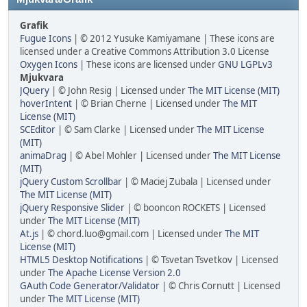
Grafik
Fugue Icons
| © 2012 Yusuke Kamiyamane | These icons are
licensed under a Creative Commons Attribution 3.0 License
Oxygen Icons
| These icons are licensed under
GNU LGPLv3
Mjukvara
JQuery
| © John Resig | Licensed under
The MIT License (MIT)
hoverIntent
| © Brian Cherne | Licensed under
The MIT
License (MIT)
SCEditor
| © Sam Clarke | Licensed under
The MIT License
(MIT)
animaDrag
| © Abel Mohler | Licensed under
The MIT License
(MIT)
jQuery Custom Scrollbar
| © Maciej Zubala | Licensed under
The MIT License (MIT)
jQuery Responsive Slider
| © booncon ROCKETS | Licensed
under
The MIT License (MIT)
At.js
| © chord.luo@gmail.com | Licensed under
The MIT
License (MIT)
HTML5 Desktop Notifications
| © Tsvetan Tsvetkov | Licensed
under
The Apache License Version 2.0
GAuth Code Generator/Validator
| © Chris Cornutt | Licensed
under
The MIT License (MIT)