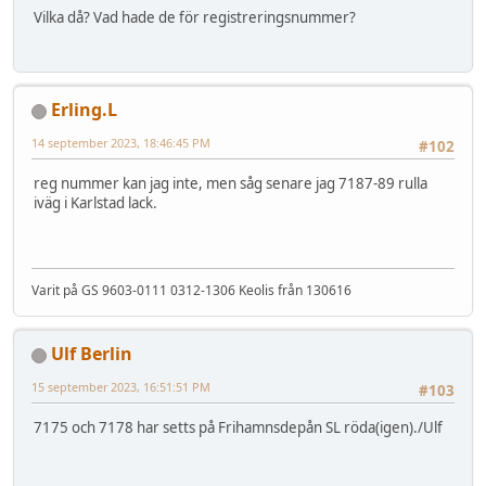
Vilka då? Vad hade de för registreringsnummer?
Erling.L
14 september 2023, 18:46:45 PM
#102
reg nummer kan jag inte, men såg senare jag 7187-89 rulla
iväg i Karlstad lack.
Varit på GS 9603-0111 0312-1306 Keolis från 130616
Ulf Berlin
15 september 2023, 16:51:51 PM
#103
7175 och 7178 har setts på Frihamnsdepån SL röda(igen)./Ulf