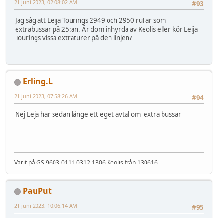
21 juni 2023, 02:08:02 AM
#93
Jag såg att Leija Tourings 2949 och 2950 rullar som
extrabussar på 25:an. Är dom inhyrda av Keolis eller kör Leija
Tourings vissa extraturer på den linjen?
Erling.L
21 juni 2023, 07:58:26 AM
#94
Nej Leja har sedan länge ett eget avtal om extra bussar
Varit på GS 9603-0111 0312-1306 Keolis från 130616
PauPut
21 juni 2023, 10:06:14 AM
#95