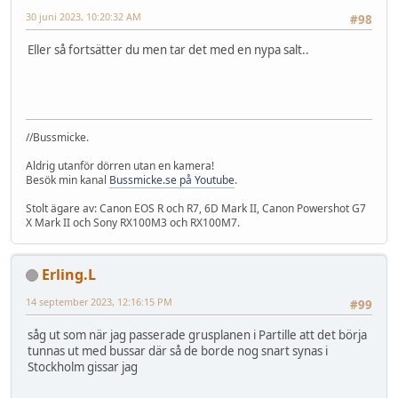
30 juni 2023, 10:20:32 AM
#98
Eller så fortsätter du men tar det med en nypa salt..
//Bussmicke.
Aldrig utanför dörren utan en kamera!
Besök min kanal
Bussmicke.se på Youtube
.
Stolt ägare av: Canon EOS R och R7, 6D Mark II, Canon Powershot G7
X Mark II och Sony RX100M3 och RX100M7.
Erling.L
14 september 2023, 12:16:15 PM
#99
såg ut som när jag passerade grusplanen i Partille att det börja
tunnas ut med bussar där så de borde nog snart synas i
Stockholm gissar jag