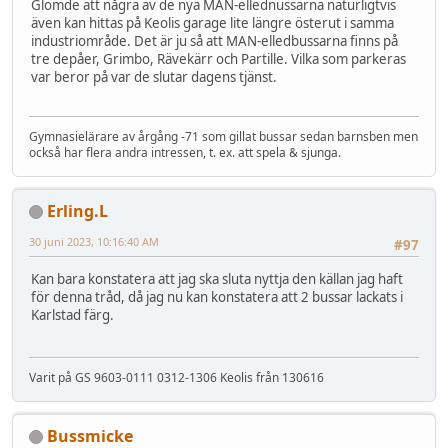
Glömde att några av de nya MAN-ellednussarna naturligtvis
även kan hittas på Keolis garage lite längre österut i samma
industriområde. Det är ju så att MAN-elledbussarna finns på
tre depåer, Grimbo, Rävekärr och Partille. Vilka som parkeras
var beror på var de slutar dagens tjänst.
Gymnasielärare av årgång -71 som gillat bussar sedan barnsben men
också har flera andra intressen, t. ex. att spela & sjunga.
Erling.L
30 juni 2023, 10:16:40 AM
#97
Kan bara konstatera att jag ska sluta nyttja den källan jag haft
för denna tråd, då jag nu kan konstatera att 2 bussar lackats i
Karlstad färg.
Varit på GS 9603-0111 0312-1306 Keolis från 130616
Bussmicke