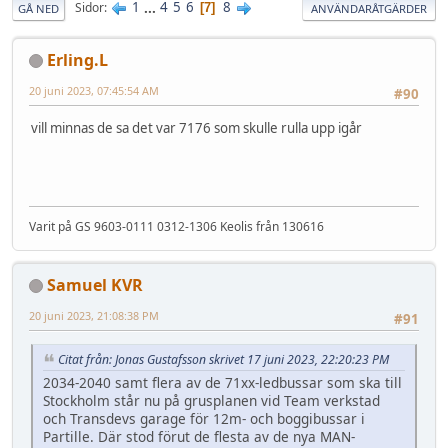
1
...
4
5
6
8
Sidor
7
GÅ NED
ANVÄNDARÅTGÄRDER
Erling.L
20 juni 2023, 07:45:54 AM
#90
vill minnas de sa det var 7176 som skulle rulla upp igår
Varit på GS 9603-0111 0312-1306 Keolis från 130616
Samuel KVR
20 juni 2023, 21:08:38 PM
#91
Citat från: Jonas Gustafsson skrivet 17 juni 2023, 22:20:23 PM
2034-2040 samt flera av de 71xx-ledbussar som ska till
Stockholm står nu på grusplanen vid Team verkstad
och Transdevs garage för 12m- och boggibussar i
Partille. Där stod förut de flesta av de nya MAN-