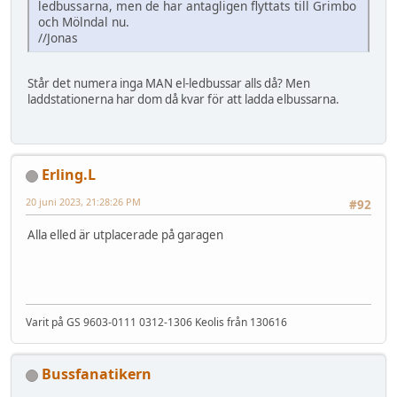
ledbussarna, men de har antagligen flyttats till Grimbo
och Mölndal nu.
//Jonas
Står det numera inga MAN el-ledbussar alls då? Men
laddstationerna har dom då kvar för att ladda elbussarna.
Erling.L
20 juni 2023, 21:28:26 PM
#92
Alla elled är utplacerade på garagen
Varit på GS 9603-0111 0312-1306 Keolis från 130616
Bussfanatikern