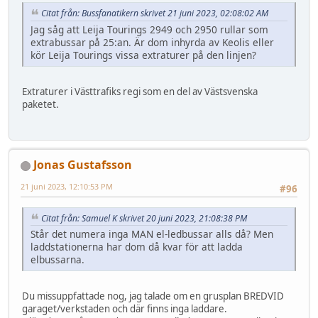
Citat från: Bussfanatikern skrivet 21 juni 2023, 02:08:02 AM
Jag såg att Leija Tourings 2949 och 2950 rullar som
extrabussar på 25:an. Är dom inhyrda av Keolis eller
kör Leija Tourings vissa extraturer på den linjen?
Extraturer i Västtrafiks regi som en del av Västsvenska
paketet.
Jonas Gustafsson
21 juni 2023, 12:10:53 PM
#96
Citat från: Samuel K skrivet 20 juni 2023, 21:08:38 PM
Står det numera inga MAN el-ledbussar alls då? Men
laddstationerna har dom då kvar för att ladda
elbussarna.
Du missuppfattade nog, jag talade om en grusplan BREDVID
garaget/verkstaden och där finns inga laddare.