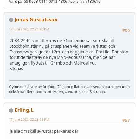
Varit på GS 9603-0111 0312-1306 Keolis från 130616
Jonas Gustafsson
17 juni 2023, 22:20:23 PM
#86
2034-2040 samt flera av de 71xx-ledbussar som ska till
Stockholm står nu på grusplanen vid Team verkstad och
Transdevs garage för 12m- och boggibussar i Partille. Där stod
förut de flesta av de nya MAN-ledbussarna, men de har
antagligen flyttats till Grimbo och Mölndal nu.
//Jonas
Gymnasielärare av årgång -71 som gillat bussar sedan barnsben men
också har flera andra intressen, t. ex. att spela & sjunga.
Erling.L
17 juni 2023, 22:29:51 PM
#87
ja alla om skall avrustas parkeras där