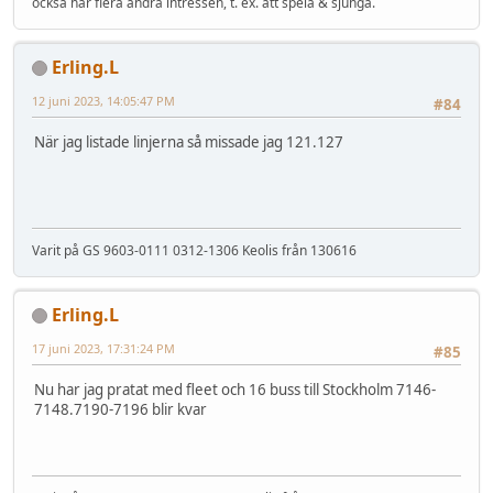
också har flera andra intressen, t. ex. att spela & sjunga.
Erling.L
12 juni 2023, 14:05:47 PM
#84
När jag listade linjerna så missade jag 121.127
Varit på GS 9603-0111 0312-1306 Keolis från 130616
Erling.L
17 juni 2023, 17:31:24 PM
#85
Nu har jag pratat med fleet och 16 buss till Stockholm 7146-
7148.7190-7196 blir kvar