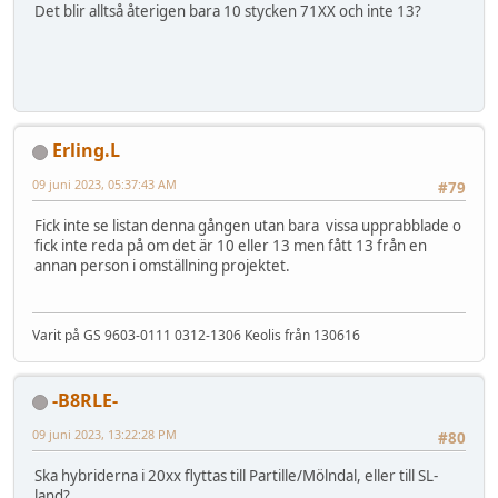
Det blir alltså återigen bara 10 stycken 71XX och inte 13?
Erling.L
09 juni 2023, 05:37:43 AM
#79
Fick inte se listan denna gången utan bara vissa upprabblade o
fick inte reda på om det är 10 eller 13 men fått 13 från en
annan person i omställning projektet.
Varit på GS 9603-0111 0312-1306 Keolis från 130616
-B8RLE-
09 juni 2023, 13:22:28 PM
#80
Ska hybriderna i 20xx flyttas till Partille/Mölndal, eller till SL-
land?