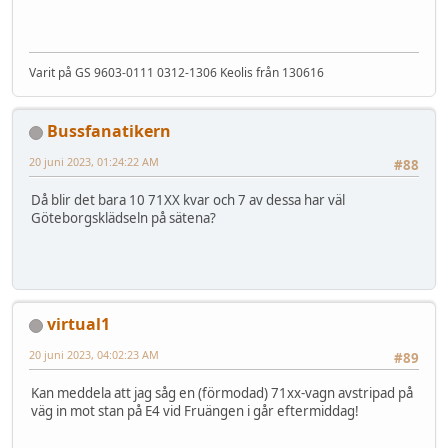
Varit på GS 9603-0111 0312-1306 Keolis från 130616
Bussfanatikern
20 juni 2023, 01:24:22 AM
#88
Då blir det bara 10 71XX kvar och 7 av dessa har väl
Göteborgsklädseln på sätena?
virtual1
20 juni 2023, 04:02:23 AM
#89
Kan meddela att jag såg en (förmodad) 71xx-vagn avstripad på
väg in mot stan på E4 vid Fruängen i går eftermiddag!