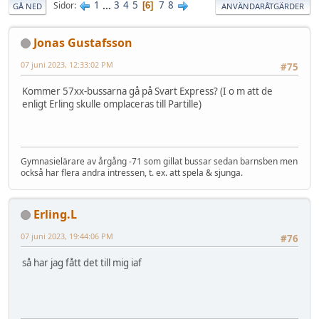
1
...
3
4
5
7
8
Sidor
6
GÅ NED
ANVÄNDARÅTGÄRDER
Jonas Gustafsson
07 juni 2023, 12:33:02 PM
#75
Kommer 57xx-bussarna gå på Svart Express? (I o m att de
enligt Erling skulle omplaceras till Partille)
Gymnasielärare av årgång -71 som gillat bussar sedan barnsben men
också har flera andra intressen, t. ex. att spela & sjunga.
Erling.L
07 juni 2023, 19:44:06 PM
#76
så har jag fått det till mig iaf