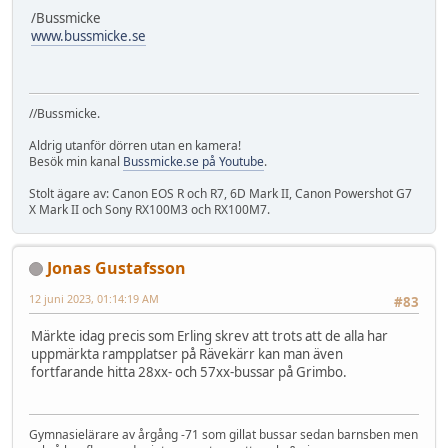
/Bussmicke
www.bussmicke.se
//Bussmicke.
Aldrig utanför dörren utan en kamera!
Besök min kanal
Bussmicke.se på Youtube
.
Stolt ägare av: Canon EOS R och R7, 6D Mark II, Canon Powershot G7
X Mark II och Sony RX100M3 och RX100M7.
Jonas Gustafsson
12 juni 2023, 01:14:19 AM
#83
Märkte idag precis som Erling skrev att trots att de alla har
uppmärkta rampplatser på Rävekärr kan man även
fortfarande hitta 28xx- och 57xx-bussar på Grimbo.
Gymnasielärare av årgång -71 som gillat bussar sedan barnsben men