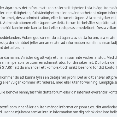
r ägaren av detta forum att kontrollera riktigheten i alla inlägg. Kom därfö
ställer inte riktigheten, fullständigheten eller användbarheten i någon inf
 forumet, dessa administration, eller forumets ägare. Alla som tycker ett
Administrationen eller ägaren av detta forum förbehåller sig rätten att t
nnehåll kanske inte kan tas bort eller redigeras omedelbart. Dessa villkor
e meddelanden. Vidare godkänner du att ägarna av detta forum, alla relate
slöja din identitiet (eller annan relaterad information som finns insamlad)
nt detta forum.
användarnamn. Vi råder dig att välja ett namn som inte väcker anstöt. Med 
ågon annan person förutom en administratör, för din säkerhet. Du förbind
 STARKT att du använder ett komplext och unikt lösenord för ditt konto, 
 kommer du att kunna fylla i en detaljerad profil. Det är ditt ansvar att pr
 eller vulgär kommer att raderas, med eller utan förvarning. Lämpliga sa
skulle behöva bannlysas från detta forum eller din internetleverantör kon
textfil som innehåller en liten mängd information (som t.ex. ditt använd
. Denna mjukvara samlar inte in information om dig och skickar inte heller