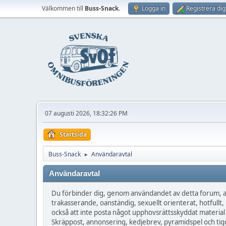
Välkommen till
Buss-Snack
.
Logga in
Registrera dig
07 augusti 2026, 18:32:26 PM
Startsida
Buss-Snack
Användaravtal
►
Användaravtal
Du förbinder dig, genom användandet av detta forum, at
trakasserande, oanständig, sexuellt orienterat, hotfullt, 
också att inte posta något upphovsrättsskyddat material
Skräppost, annonsering, kedjebrev, pyramidspel och tigg