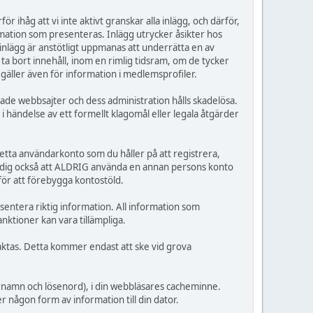
r ihåg att vi inte aktivt granskar alla inlägg, och därför,
ormation som presenteras. Inlägg utrycker åsikter hos
 inlägg är anstötligt uppmanas att underrätta en av
a bort innehåll, inom en rimlig tidsram, om de tycker
 gäller även för information i medlemsprofiler.
rade webbsajter och dess administration hålls skadelösa.
 i händelse av ett formellt klagomål eller legala åtgärder
detta användarkonto som du håller på att registrera,
er dig också att ALDRIG använda en annan persons konto
för att förebygga kontostöld.
esentera riktig information. All information som
nktioner kan vara tillämpliga.
taktas. Detta kommer endast att ske vid grova
arnamn och lösenord), i din webbläsares cacheminne.
 någon form av information till din dator.