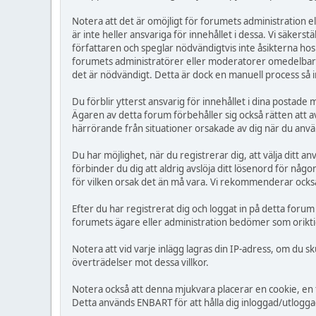
Notera att det är omöjligt för forumets administration elle
är inte heller ansvariga för innehållet i dessa. Vi säker
författaren och speglar nödvändigtvis inte åsikterna hos
forumets administratörer eller moderatorer omedelbart. 
det är nödvändigt. Detta är dock en manuell process så i
Du förblir ytterst ansvarig för innehållet i dina postad
Ägaren av detta forum förbehåller sig också rätten att av
härrörande från situationer orsakade av dig när du anvä
Du har möjlighet, när du registrerar dig, att välja ditt 
förbinder du dig att aldrig avslöja ditt lösenord för n
för vilken orsak det än må vara. Vi rekommenderar också
Efter du har registrerat dig och loggat in på detta forum
forumets ägare eller administration bedömer som oriktig
Notera att vid varje inlägg lagras din IP-adress, om du 
överträdelser mot dessa villkor.
Notera också att denna mjukvara placerar en cookie, en 
Detta används ENBART för att hålla dig inloggad/utloggad