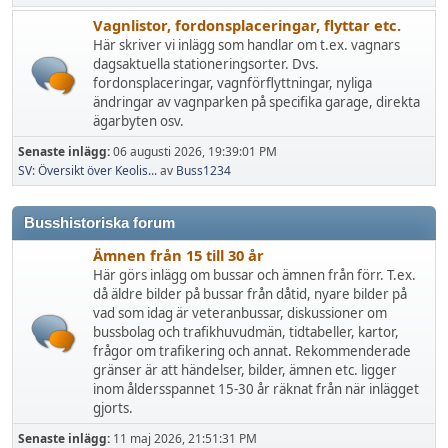
Vagnlistor, fordonsplaceringar, flyttar etc.
Här skriver vi inlägg som handlar om t.ex. vagnars
dagsaktuella stationeringsorter. Dvs.
fordonsplaceringar, vagnförflyttningar, nyliga
ändringar av vagnparken på specifika garage, direkta
ägarbyten osv.
Senaste inlägg:
06 augusti 2026, 19:39:01 PM
SV: Översikt över Keolis...
av
Buss1234
Busshistoriska forum
Ämnen från 15 till 30 år
Här görs inlägg om bussar och ämnen från förr. T.ex.
då äldre bilder på bussar från dåtid, nyare bilder på
vad som idag är veteranbussar, diskussioner om
bussbolag och trafikhuvudmän, tidtabeller, kartor,
frågor om trafikering och annat. Rekommenderade
gränser är att händelser, bilder, ämnen etc. ligger
inom åldersspannet 15-30 år räknat från när inlägget
gjorts.
Senaste inlägg:
11 maj 2026, 21:51:31 PM