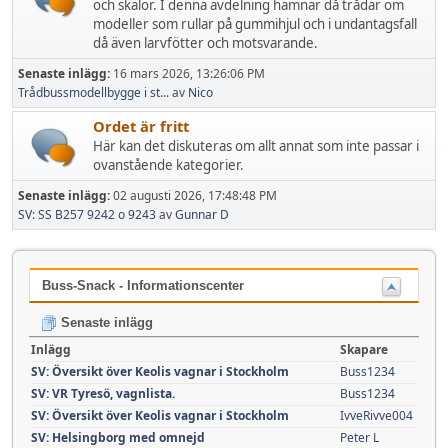
och skalor. I denna avdelning hamnar då trådar om
modeller som rullar på gummihjul och i undantagsfall
då även larvfötter och motsvarande.
Senaste inlägg:
16 mars 2026, 13:26:06 PM
Trådbussmodellbygge i st...
av
Nico
Ordet är fritt
Här kan det diskuteras om allt annat som inte passar i
ovanstående kategorier.
Senaste inlägg:
02 augusti 2026, 17:48:48 PM
SV: SS B257 9242 o 9243
av
Gunnar D
Buss-Snack - Informationscenter
Senaste inlägg
Inlägg
Skapare
SV: Översikt över Keolis vagnar i Stockholm
Buss1234
SV: VR Tyresö, vagnlista.
Buss1234
SV: Översikt över Keolis vagnar i Stockholm
IvveRivve004
SV: Helsingborg med omnejd
Peter L