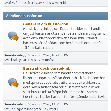
SvOf 50 år - Bussfest i ...
av
Niclas Wennerlid
Allmänna bussforum
Generellt om bussfordon
Här skriver vi inlägg och lägger in bilder som handlar
om just bussarnas utseende, beteende mm. i sig samt
även enskilda fordonsanskaffningar mm. Primärt
hanteras här då sådant som berör nutid och ungefär
15 år tillbaka i tiden.
Senaste inlägg:
05 augusti 2026, 16:28:38 PM
SV: Riksdagspartiernas t...
av
Tonfisk
Busstrafik och bussteknik
Här skriver vi inlägg som handlar om tidtabeller,
linjedragningar, bussförarlöner och allt övrigt som har
med själva det operativa utförandet av trafiken att
göra. Även sådant som rör bussrelaterade olyckor
samt busstekniska frågor hör hemma här. Samma
tidsintervall gäller här som för föregående undertavla.
Senaste inlägg:
06 augusti 2026, 19:00:48 PM
SV: Helsingborg med omne...
av
Peter L