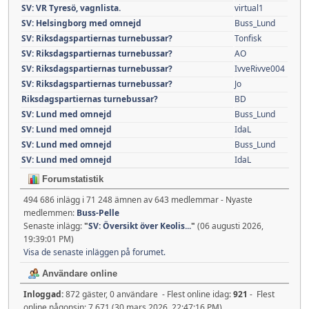
SV: VR Tyresö, vagnlista.
virtual1
SV: Helsingborg med omnejd
Buss_Lund
SV: Riksdagspartiernas turnebussar?
Tonfisk
SV: Riksdagspartiernas turnebussar?
AO
SV: Riksdagspartiernas turnebussar?
IvveRivve004
SV: Riksdagspartiernas turnebussar?
Jo
Riksdagspartiernas turnebussar?
BD
SV: Lund med omnejd
Buss_Lund
SV: Lund med omnejd
IdaL
SV: Lund med omnejd
Buss_Lund
SV: Lund med omnejd
IdaL
Forumstatistik
494 686 inlägg i 71 248 ämnen av 643 medlemmar - Nyaste
medlemmen:
Buss-Pelle
Senaste inlägg:
"
SV: Översikt över Keolis...
"
(06 augusti 2026,
19:39:01 PM)
Visa de senaste inläggen på forumet.
Användare online
Inloggad:
872 gäster, 0 användare - Flest online idag:
921
- Flest
online någonsin: 7 671 (30 mars 2026, 22:47:16 PM)