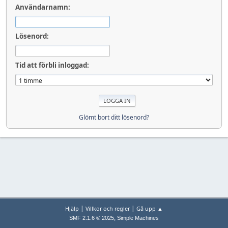
Användarnamn:
Lösenord:
Tid att förbli inloggad:
Glömt bort ditt lösenord?
|
|
Hjälp
Villkor och regler
Gå upp ▲
,
SMF 2.1.6 © 2025
Simple Machines