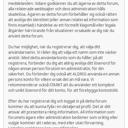
meddelanden. Vidare godkänner du att ägarna av detta forum,
alla relaterade webbsajter och dess administration hålls
skadelösa. Ägaren av detta forum förbehåller sig också rätten
att avslöja din identitiet (eller annan relaterad information som
finns insamlad) i händelse av ett formellt klagomål eller legala
åtgärder härrörande från situationer orsakade av dig när du
använt detta forum.
Du har möjlighet, när du registrerar dig, att välja ditt
användarnamn. Vi råder dig att välja ett namn som inte väcker
anstöt. Med detta användarkonto som du håller på att
registrera, förbinder du dig att aldrig avslöja ditt lösenord för
någon annan person förutom en administratör, för din
säkerhet. Du förbinder dig också att ALDRIG använda en annan
persons konto för vilken orsak det än må vara. Vi
rekommenderar också STARKT att du använder ett komplext
och unikt lösenord för ditt konto, för att förebygga kontostöld.
Efter du har registrerat dig och loggat in på detta forum
kommer du att kunna fylla i en detaljerad profil. Det är ditt
ansvar att presentera riktig information. All information som
forumets ägare eller administration bedömer som oriktig eller
vulgär kommer att raderas, med eller utan förvarning.