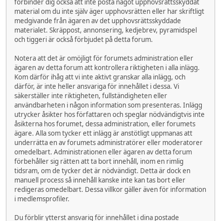
förbinder dig också att inte posta något upphovsrättsskyddat
material om du inte själv äger upphovsrätten eller har skriftligt
medgivande från ägaren av det upphovsrättsskyddade
materialet. Skräppost, annonsering, kedjebrev, pyramidspel
och tiggeri är också förbjudet på detta forum.
Notera att det är omöjligt för forumets administration eller
ägaren av detta forum att kontrollera riktigheten i alla inlägg.
Kom därför ihåg att vi inte aktivt granskar alla inlägg, och
därför, är inte heller ansvariga för innehållet i dessa. Vi
säkerställer inte riktigheten, fullständigheten eller
användbarheten i någon information som presenteras. Inlägg
utrycker åsikter hos författaren och speglar nödvändigtvis inte
åsikterna hos forumet, dessa administration, eller forumets
ägare. Alla som tycker ett inlägg är anstötligt uppmanas att
underrätta en av forumets administratörer eller moderatorer
omedelbart. Administrationen eller ägaren av detta forum
förbehåller sig rätten att ta bort innehåll, inom en rimlig
tidsram, om de tycker det är nödvändigt. Detta är dock en
manuell process så innehåll kanske inte kan tas bort eller
redigeras omedelbart. Dessa villkor gäller även för information
i medlemsprofiler.
Du förblir ytterst ansvarig för innehållet i dina postade