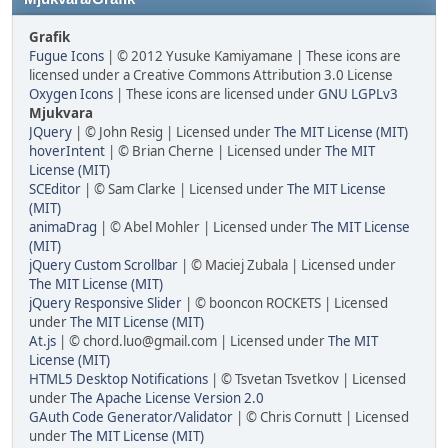
Grafik
Fugue Icons
| © 2012 Yusuke Kamiyamane | These icons are
licensed under a Creative Commons Attribution 3.0 License
Oxygen Icons
| These icons are licensed under
GNU LGPLv3
Mjukvara
JQuery
| © John Resig | Licensed under
The MIT License (MIT)
hoverIntent
| © Brian Cherne | Licensed under
The MIT
License (MIT)
SCEditor
| © Sam Clarke | Licensed under
The MIT License
(MIT)
animaDrag
| © Abel Mohler | Licensed under
The MIT License
(MIT)
jQuery Custom Scrollbar
| © Maciej Zubala | Licensed under
The MIT License (MIT)
jQuery Responsive Slider
| © booncon ROCKETS | Licensed
under
The MIT License (MIT)
At.js
| © chord.luo@gmail.com | Licensed under
The MIT
License (MIT)
HTML5 Desktop Notifications
| © Tsvetan Tsvetkov | Licensed
under
The Apache License Version 2.0
GAuth Code Generator/Validator
| © Chris Cornutt | Licensed
under
The MIT License (MIT)