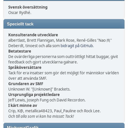
Svensk översättning
Oscar Rydhé.
Speciellt tack
Konsulterande utvecklare
albertlast, Brett Flannigan, Mark Rose, René-Gilles "Nao 尚"
Deberdt, tinoest och alla som
bidragit på GitHub
.
Betatestare
De ovärderliga personerna som outtröttligt hittat buggar, givit
feedback och gjort utvecklarna galnare.
Språköversättare
Tack för era insatser som gör det möjligt för människor världen
över att använda SMF.
Grundaren av SMF
Unknown W. "[Unknown]" Brackets.
Ursprungliga projektledare
Jeff Lewis, Joseph Fung och David Recordon.
I kärt minne av
Crip, K@, metallica48423, Paul_Pauline och Rock Lee.
Och till alla som vi kan ha missat: Tack!
Mjukvara/Grafik