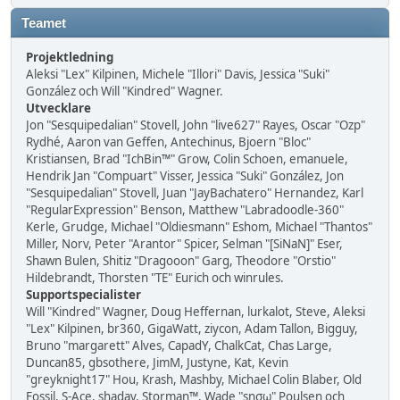
Teamet
Projektledning
Aleksi "Lex" Kilpinen, Michele "Illori" Davis, Jessica "Suki"
González och Will "Kindred" Wagner.
Utvecklare
Jon "Sesquipedalian" Stovell, John "live627" Rayes, Oscar "Ozp"
Rydhé, Aaron van Geffen, Antechinus, Bjoern "Bloc"
Kristiansen, Brad "IchBin™" Grow, Colin Schoen, emanuele,
Hendrik Jan "Compuart" Visser, Jessica "Suki" González, Jon
"Sesquipedalian" Stovell, Juan "JayBachatero" Hernandez, Karl
"RegularExpression" Benson, Matthew "Labradoodle-360"
Kerle, Grudge, Michael "Oldiesmann" Eshom, Michael "Thantos"
Miller, Norv, Peter "Arantor" Spicer, Selman "[SiNaN]" Eser,
Shawn Bulen, Shitiz "Dragooon" Garg, Theodore "Orstio"
Hildebrandt, Thorsten "TE" Eurich och winrules.
Supportspecialister
Will "Kindred" Wagner, Doug Heffernan, lurkalot, Steve, Aleksi
"Lex" Kilpinen, br360, GigaWatt, ziycon, Adam Tallon, Bigguy,
Bruno "margarett" Alves, CapadY, ChalkCat, Chas Large,
Duncan85, gbsothere, JimM, Justyne, Kat, Kevin
"greyknight17" Hou, Krash, Mashby, Michael Colin Blaber, Old
Fossil, S-Ace, shadav, Storman™, Wade "sησω" Poulsen och