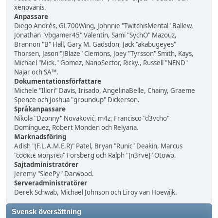
xenovanis.
Anpassare
Diego Andrés, GL700Wing, Johnnie "TwitchisMental" Ballew,
Jonathan "vbgamer45" Valentin, Sami "SychO" Mazouz,
Brannon "B" Hall, Gary M. Gadsdon, Jack "akabugeyes"
Thorsen, Jason "JBlaze" Clemons, Joey "Tyrsson" Smith, Kays,
Michael "Mick." Gomez, NanoSector, Ricky., Russell "NEND"
Najar och SA™.
Dokumentationsförfattare
Michele "Illori" Davis, Irisado, AngelinaBelle, Chainy, Graeme
Spence och Joshua "groundup" Dickerson.
Språkanpassare
Nikola "Dzonny" Novaković, m4z, Francisco "d3vcho"
Domínguez, Robert Monden och Relyana.
Marknadsföring
Adish "(F.L.A.M.E.R)" Patel, Bryan "Runic" Deakin, Marcus
"cσσкιє мσηѕтєя" Forsberg och Ralph "[n3rve]" Otowo.
Sajtadministratörer
Jeremy "SleePy" Darwood.
Serveradministratörer
Derek Schwab, Michael Johnson och Liroy van Hoewijk.
Svensk översättning