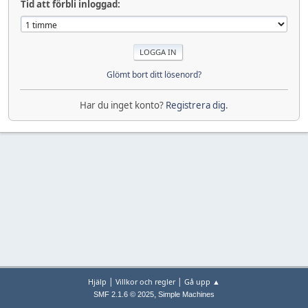
Tid att förbli inloggad:
Glömt bort ditt lösenord?
Har du inget konto?
Registrera dig
.
|
|
Hjälp
Villkor och regler
Gå upp ▲
,
SMF 2.1.6 © 2025
Simple Machines