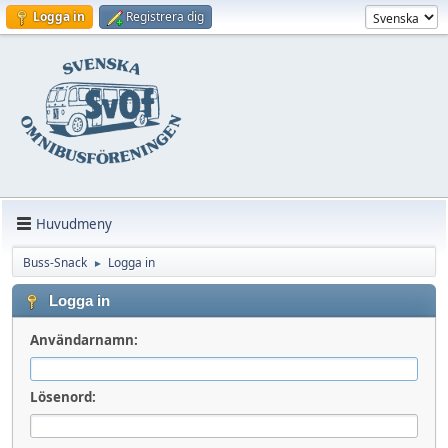
Logga in
Registrera dig
Huvudmeny
Buss-Snack
Logga in
►
Logga in
Användarnamn:
Lösenord: