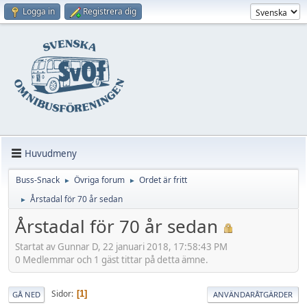
Logga in
Registrera dig
Huvudmeny
Buss-Snack
Övriga forum
Ordet är fritt
►
►
Årstadal för 70 år sedan
►
Årstadal för 70 år sedan
Startat av Gunnar D, 22 januari 2018, 17:58:43 PM
0 Medlemmar och 1 gäst tittar på detta ämne.
Sidor
1
GÅ NED
ANVÄNDARÅTGÄRDER