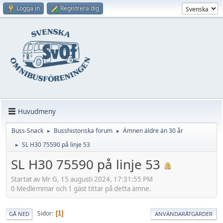
Logga in
Registrera dig
Huvudmeny
Buss-Snack
Busshistoriska forum
Ämnen äldre än 30 år
►
►
SL H30 75590 på linje 53
►
SL H30 75590 på linje 53
Startat av Mr G, 15 augusti 2024, 17:31:55 PM
0 Medlemmar och 1 gäst tittar på detta ämne.
Sidor
1
GÅ NED
ANVÄNDARÅTGÄRDER