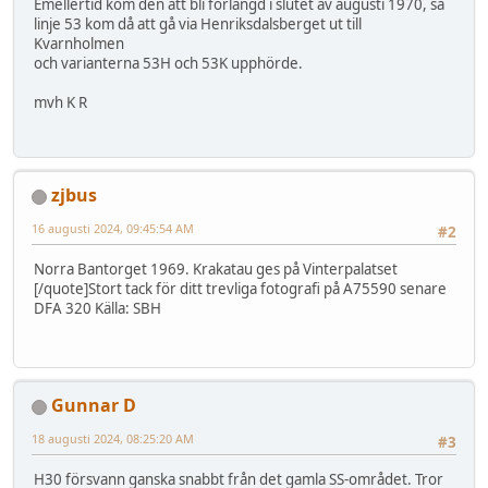
Emellertid kom den att bli förlängd i slutet av augusti 1970, så
linje 53 kom då att gå via Henriksdalsberget ut till
Kvarnholmen
och varianterna 53H och 53K upphörde.
mvh K R
zjbus
16 augusti 2024, 09:45:54 AM
#2
Norra Bantorget 1969. Krakatau ges på Vinterpalatset
[/quote]Stort tack för ditt trevliga fotografi på A75590 senare
DFA 320 Källa: SBH
Gunnar D
18 augusti 2024, 08:25:20 AM
#3
H30 försvann ganska snabbt från det gamla SS-området. Tror