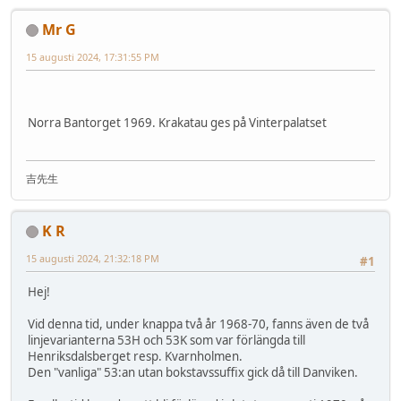
Mr G
15 augusti 2024, 17:31:55 PM
Norra Bantorget 1969. Krakatau ges på Vinterpalatset
吉先生
K R
15 augusti 2024, 21:32:18 PM
#1
Hej!
Vid denna tid, under knappa två år 1968-70, fanns även de två
linjevarianterna 53H och 53K som var förlängda till
Henriksdalsberget resp. Kvarnholmen.
Den "vanliga" 53:an utan bokstavssuffix gick då till Danviken.