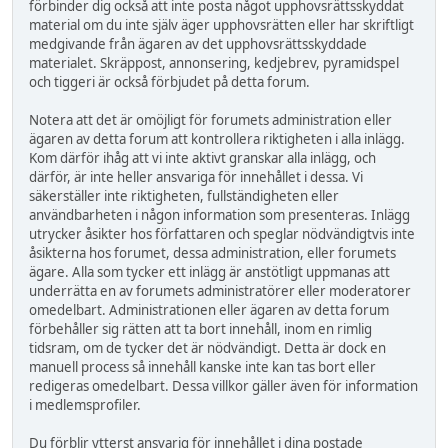
förbinder dig också att inte posta något upphovsrättsskyddat
material om du inte själv äger upphovsrätten eller har skriftligt
medgivande från ägaren av det upphovsrättsskyddade
materialet. Skräppost, annonsering, kedjebrev, pyramidspel
och tiggeri är också förbjudet på detta forum.
Notera att det är omöjligt för forumets administration eller
ägaren av detta forum att kontrollera riktigheten i alla inlägg.
Kom därför ihåg att vi inte aktivt granskar alla inlägg, och
därför, är inte heller ansvariga för innehållet i dessa. Vi
säkerställer inte riktigheten, fullständigheten eller
användbarheten i någon information som presenteras. Inlägg
utrycker åsikter hos författaren och speglar nödvändigtvis inte
åsikterna hos forumet, dessa administration, eller forumets
ägare. Alla som tycker ett inlägg är anstötligt uppmanas att
underrätta en av forumets administratörer eller moderatorer
omedelbart. Administrationen eller ägaren av detta forum
förbehåller sig rätten att ta bort innehåll, inom en rimlig
tidsram, om de tycker det är nödvändigt. Detta är dock en
manuell process så innehåll kanske inte kan tas bort eller
redigeras omedelbart. Dessa villkor gäller även för information
i medlemsprofiler.
Du förblir ytterst ansvarig för innehållet i dina postade