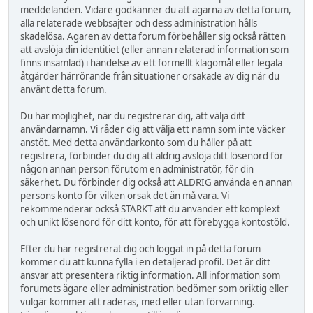
meddelanden. Vidare godkänner du att ägarna av detta forum,
alla relaterade webbsajter och dess administration hålls
skadelösa. Ägaren av detta forum förbehåller sig också rätten
att avslöja din identitiet (eller annan relaterad information som
finns insamlad) i händelse av ett formellt klagomål eller legala
åtgärder härrörande från situationer orsakade av dig när du
använt detta forum.
Du har möjlighet, när du registrerar dig, att välja ditt
användarnamn. Vi råder dig att välja ett namn som inte väcker
anstöt. Med detta användarkonto som du håller på att
registrera, förbinder du dig att aldrig avslöja ditt lösenord för
någon annan person förutom en administratör, för din
säkerhet. Du förbinder dig också att ALDRIG använda en annan
persons konto för vilken orsak det än må vara. Vi
rekommenderar också STARKT att du använder ett komplext
och unikt lösenord för ditt konto, för att förebygga kontostöld.
Efter du har registrerat dig och loggat in på detta forum
kommer du att kunna fylla i en detaljerad profil. Det är ditt
ansvar att presentera riktig information. All information som
forumets ägare eller administration bedömer som oriktig eller
vulgär kommer att raderas, med eller utan förvarning.