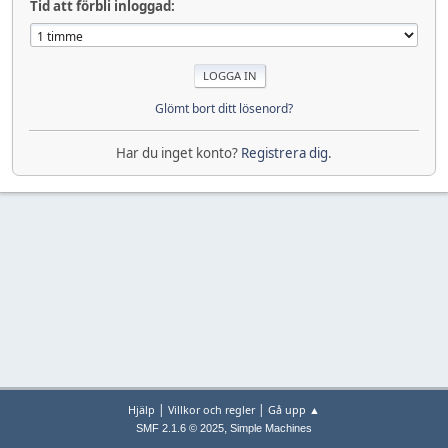
Tid att förbli inloggad:
Glömt bort ditt lösenord?
Har du inget konto?
Registrera dig
.
|
|
Hjälp
Villkor och regler
Gå upp ▲
,
SMF 2.1.6 © 2025
Simple Machines