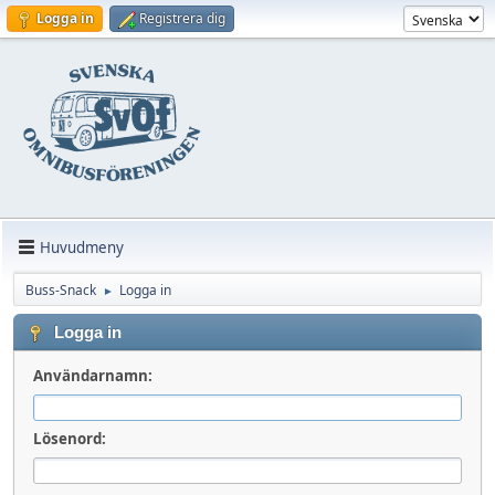
Logga in
Registrera dig
Huvudmeny
Buss-Snack
Logga in
►
Logga in
Användarnamn:
Lösenord: