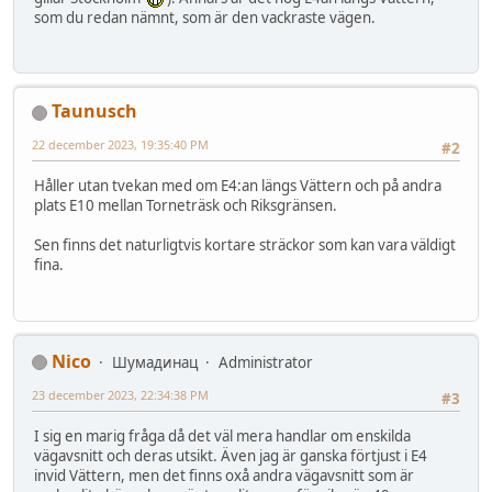
som du redan nämnt, som är den vackraste vägen.
Taunusch
22 december 2023, 19:35:40 PM
#2
Håller utan tvekan med om E4:an längs Vättern och på andra
plats E10 mellan Torneträsk och Riksgränsen.
Sen finns det naturligtvis kortare sträckor som kan vara väldigt
fina.
Nico
Шумадинац
Administrator
23 december 2023, 22:34:38 PM
#3
I sig en marig fråga då det väl mera handlar om enskilda
vägavsnitt och deras utsikt. Även jag är ganska förtjust i E4
invid Vättern, men det finns oxå andra vägavsnitt som är