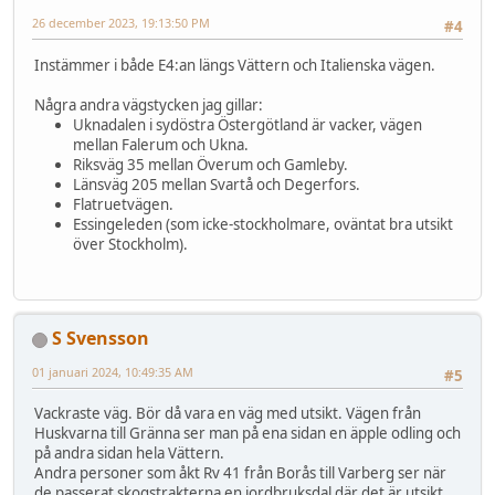
26 december 2023, 19:13:50 PM
#4
Instämmer i både E4:an längs Vättern och Italienska vägen.
Några andra vägstycken jag gillar:
Uknadalen i sydöstra Östergötland är vacker, vägen
mellan Falerum och Ukna.
Riksväg 35 mellan Överum och Gamleby.
Länsväg 205 mellan Svartå och Degerfors.
Flatruetvägen.
Essingeleden (som icke-stockholmare, oväntat bra utsikt
över Stockholm).
S Svensson
01 januari 2024, 10:49:35 AM
#5
Vackraste väg. Bör då vara en väg med utsikt. Vägen från
Huskvarna till Gränna ser man på ena sidan en äpple odling och
på andra sidan hela Vättern.
Andra personer som åkt Rv 41 från Borås till Varberg ser när
de passerat skogstrakterna en jordbruksdal där det är utsikt