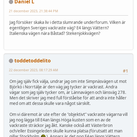
Daniel L
21 december 2023, 21:38:44 PM
Jag försöker skaka liv i detta slumrande underforum. Vilken är
egentligen Sveriges vackraste väg? E4 längs Vättern?
Italienska vägen nära Båstad? Stekenjokkvägen?
toddetoddelito
22 december 2023, 08:17:29 AM
#1
Om jag själv fick välja, undrar jag om inte Simpnäsvägen ut mot
Björkö i Norrtälje är den väg jag tycker är vackrast. Andra
vägar som jag själv tycker om, är Lännavägen och länsväg 278.
Men det skriver jag med full förståelse för att andra inte håller
med om att dessa skulle vara något särskilt.
Om vi däremot är ute efter de "objektivt" vackraste vägarna vill
jag nog lägga till E4an längs Höga kusten som en av de
vackraste sträckor jag åkt. Kanske också att Västerbron
och/eller Essingeleden skulle kunna platsa (förutsatt att man
gillar Stockholm
). Annars är det nog E4an längs Vättern,