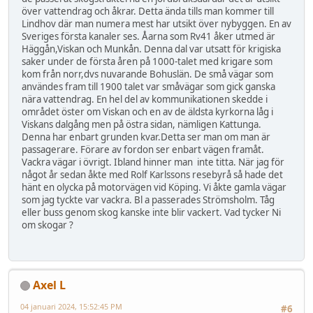
över vattendrag och åkrar. Detta ända tills man kommer till
Lindhov där man numera mest har utsikt över nybyggen. En av
Sveriges första kanaler ses. Åarna som Rv41 åker utmed är
Häggån,Viskan och Munkån. Denna dal var utsatt för krigiska
saker under de första åren på 1000-talet med krigare som
kom från norr,dvs nuvarande Bohuslän. De små vägar som
användes fram till 1900 talet var småvägar som gick ganska
nära vattendrag. En hel del av kommunikationen skedde i
området öster om Viskan och en av de äldsta kyrkorna låg i
Viskans dalgång men på östra sidan, nämligen Kattunga.
Denna har enbart grunden kvar.Detta ser man om man är
passagerare. Förare av fordon ser enbart vägen framåt.
Vackra vägar i övrigt. Ibland hinner man inte titta. När jag för
något år sedan åkte med Rolf Karlssons resebyrå så hade det
hänt en olycka på motorvägen vid Köping. Vi åkte gamla vägar
som jag tyckte var vackra. Bl a passerades Strömsholm. Tåg
eller buss genom skog kanske inte blir vackert. Vad tycker Ni
om skogar ?
Axel L
04 januari 2024, 15:52:45 PM
#6