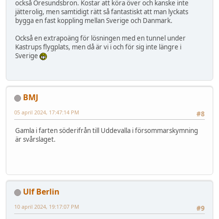
också Öresundsbron. Kostar att köra över och kanske inte
jätterolig, men samtidigt rätt så fantastiskt att man lyckats
bygga en fast koppling mellan Sverige och Danmark.
Också en extrapoäng för lösningen med en tunnel under
Kastrups flygplats, men då är vi i och för sig inte längre i
Sverige
BMJ
05 april 2024, 17:47:14 PM
#8
Gamla i farten söderifrån till Uddevalla i försommarskymning
är svårslaget.
Ulf Berlin
10 april 2024, 19:17:07 PM
#9