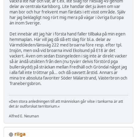
vackra lite här och var, är t.ex. lite svag för riksväg 49 genom
delar av centrala Karlsborg. Lite handlar det ju även om var
man bor och hur frekvent man färdats i ett visst område. Själv
har jag beklagligt nog rört mig mera på vägar i övriga Europa
än inom Sverige.
Det innebär att jag här i första hand faller tillbaka på min egen
hemmaplan. Här vill jag då slå ett slag för bl.a. delar av
Värmdöleden/länsväg 222 med broarna före resp. efter tpl.
Insjön, men oxå vid broarna invid Ekolsund på E18 är det
vackert. Även om sedan Essingeleden i sig inte är direkt vacker
så är ändå utsikten från den (nu tyvärr delvis förstörd pga
bullerskydd) på sträckan mellan Fredhäll och Gröndal något jag
i alla fall inte tröttnar på... och då oavsett årstid. Annars är
mina tre absoluta favoriter Söder Mälarstrand, Västerbron och
Tranebergsbron.
»Den stora anledningen till att människan går vilse i tankarna är att
det är outforskat territorium.«
Alfred E. Neuman
riiga