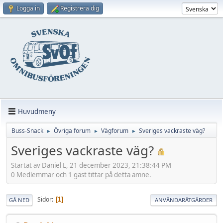
Logga in
Registrera dig
Huvudmeny
Buss-Snack
Övriga forum
Vägforum
Sveriges vackraste väg?
►
►
►
Sveriges vackraste väg?
Startat av Daniel L, 21 december 2023, 21:38:44 PM
0 Medlemmar och 1 gäst tittar på detta ämne.
Sidor
1
GÅ NED
ANVÄNDARÅTGÄRDER