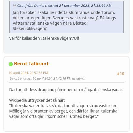
Citat från: Daniel L skrivet 21 december 2023, 21:38:44 PM
Jag försöker skaka liv i detta slumrande underforum.
Vilken är egentligen Sveriges vackraste väg? E4 längs
Vättern? Italienska vägen nära Båstad?
Stekenjokkvägen?
Varför kallas den"Italienska vägen"/Ulf
Bernt Talbrant
10 april 2024, 20:57:55 PM
#10
Senast ändrad:
: 10 april 2024, 21:40:18 PM av admin
Därför att dess dragning påminner om många italienska vägar.
Wikipedia uttrycker det så här:
"Italienska vägen kallas så, därför att vägen strax väster om
Mölle går vid branten av berget, och därför liknar italienska
vägar som ofta går i "kornischer" utmed berget."