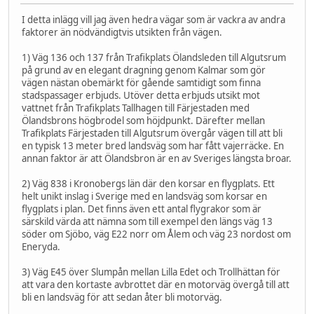
I detta inlägg vill jag även hedra vägar som är vackra av andra
faktorer än nödvändigtvis utsikten från vägen.
1) Väg 136 och 137 från Trafikplats Ölandsleden till Algutsrum
på grund av en elegant dragning genom Kalmar som gör
vägen nästan obemärkt för gående samtidigt som finna
stadspassager erbjuds. Utöver detta erbjuds utsikt mot
vattnet från Trafikplats Tallhagen till Färjestaden med
Ölandsbrons högbrodel som höjdpunkt. Därefter mellan
Trafikplats Färjestaden till Algutsrum övergår vägen till att bli
en typisk 13 meter bred landsväg som har fått vajerräcke. En
annan faktor är att Ölandsbron är en av Sveriges längsta broar.
2) Väg 838 i Kronobergs län där den korsar en flygplats. Ett
helt unikt inslag i Sverige med en landsväg som korsar en
flygplats i plan. Det finns även ett antal flygrakor som är
särskild värda att nämna som till exempel den längs väg 13
söder om Sjöbo, väg E22 norr om Ålem och väg 23 nordost om
Eneryda.
3) Väg E45 över Slumpån mellan Lilla Edet och Trollhättan för
att vara den kortaste avbrottet där en motorväg övergå till att
bli en landsväg för att sedan åter bli motorväg.