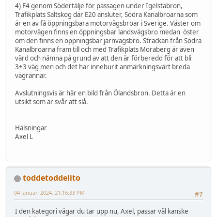
4) E4 genom Södertälje för passagen under Igelstabron,
Trafikplats Saltskog där E20 ansluter, Södra Kanalbroarna som
är en av få öppningsbara motorvägsbroar i Sverige. Väster om
motorvägen finns en öppningsbar landsvägsbro medan öster
om den finns en öppningsbar järnvägsbro. Sträckan från Södra
Kanalbroarna fram till och med Trafikplats Moraberg är även
värd och nämna på grund av att den är förberedd för att bli
3+3 väg men och det har inneburit anmärkningsvärt breda
vägrännar.
Avslutningsvis är här en bild från Ölandsbron. Detta är en
utsikt som är svår att slå.
Hälsningar
Axel L
toddetoddelito
04 januari 2024, 21:16:33 PM
#7
I den kategori vägar du tar upp nu, Axel, passar väl kanske