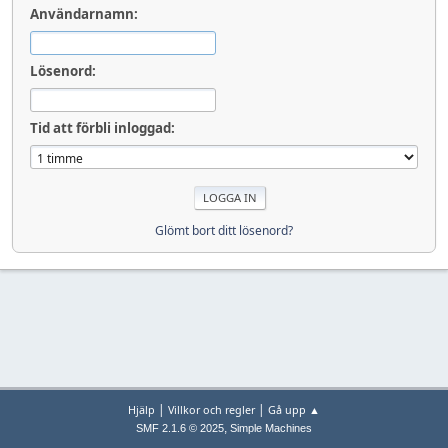
Användarnamn:
Lösenord:
Tid att förbli inloggad:
Glömt bort ditt lösenord?
|
|
Hjälp
Villkor och regler
Gå upp ▲
,
SMF 2.1.6 © 2025
Simple Machines